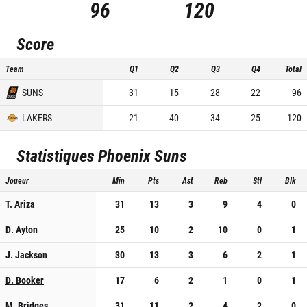
96
120
Score
Team
Q1
Q2
Q3
Q4
Total
SUNS
31
15
28
22
96
LAKERS
21
40
34
25
120
Statistiques
Phoenix Suns
Joueur
Min
Pts
Ast
Reb
Stl
Blk
T. Ariza
31
13
3
9
4
0
D. Ayton
25
10
2
10
0
1
J. Jackson
30
13
3
6
2
1
D. Booker
17
6
2
1
0
1
M. Bridges
31
11
2
4
2
0