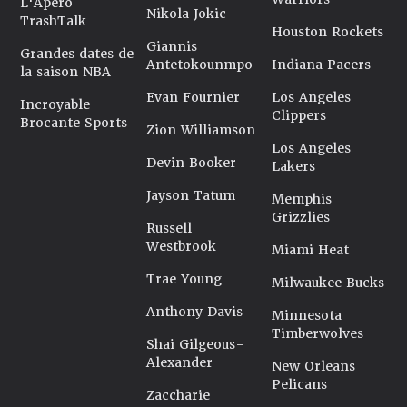
L'Apéro
Nikola Jokic
TrashTalk
Houston Rockets
Giannis
Grandes dates de
Antetokounmpo
Indiana Pacers
la saison NBA
Evan Fournier
Los Angeles
Incroyable
Clippers
Brocante Sports
Zion Williamson
Los Angeles
Devin Booker
Lakers
Jayson Tatum
Memphis
Grizzlies
Russell
Westbrook
Miami Heat
Trae Young
Milwaukee Bucks
Anthony Davis
Minnesota
Timberwolves
Shai Gilgeous-
Alexander
New Orleans
Pelicans
Zaccharie