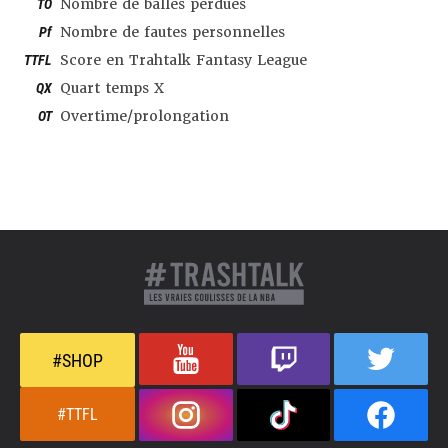
TO
Nombre de balles perdues
Pf
Nombre de fautes personnelles
TTFL
Score en Trahtalk Fantasy League
QX
Quart temps X
OT
Overtime/prolongation
#SHOP
#TTFL