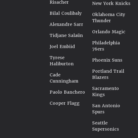
Risacher
New York Knicks
Bilal Coulibaly
Oklahoma City
Thunder
Alexandre Sarr
Orlando Magic
Tidjane Salaün
Philadelphia
Joel Embiid
76ers
Tyrese
Phoenix Suns
Haliburton
Portland Trail
Cade
Blazers
Cunningham
Sacramento
Paolo Banchero
Kings
Cooper Flagg
San Antonio
Spurs
Seattle
Supersonics