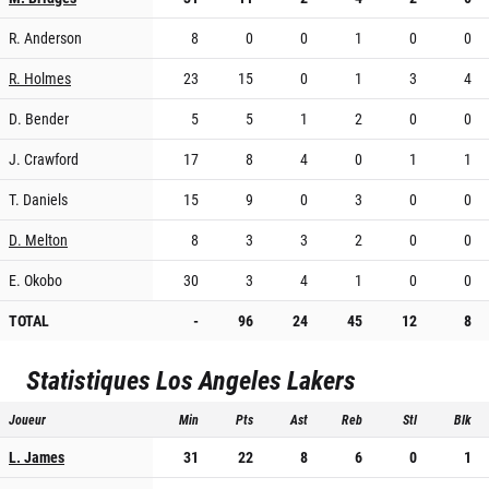
R. Anderson
8
0
0
1
0
0
R. Holmes
23
15
0
1
3
4
D. Bender
5
5
1
2
0
0
J. Crawford
17
8
4
0
1
1
T. Daniels
15
9
0
3
0
0
D. Melton
8
3
3
2
0
0
E. Okobo
30
3
4
1
0
0
TOTAL
-
96
24
45
12
8
Statistiques
Los Angeles Lakers
Joueur
Min
Pts
Ast
Reb
Stl
Blk
L. James
31
22
8
6
0
1