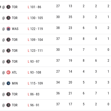
27
13
2
2
2
M
@
TOR
L
101
-
86
30
35
3
2
1
@
TOR
L
130
-
105
38
23
6
5
2
@
WAS
L
122
-
119
37
23
8
4
1
@
TOR
L
109
-
104
30
19
7
1
0
@
TOR
L
123
-
111
37
19
8
6
2
@
TOR
L
93
-
97
27
14
4
3
1
@
ATL
L
93
-
108
34
20
5
3
3
@
MIN
L
115
-
109
36
21
6
7
1
@
TOR
L
86
-
83
37
17
5
2
0
@
TOR
L
96
-
91