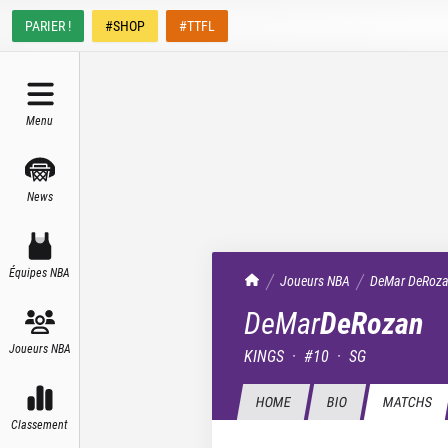
PARIER !
#SHOP
#TTFL
Menu
News
Équipes NBA
TrashTalk Actu NBA
Joueurs NBA
DeMar
DeRoz
DeMar
DeRozan
Joueurs NBA
KINGS
·
#
10
·
SG
HOME
BIO
MATCHS
Classement