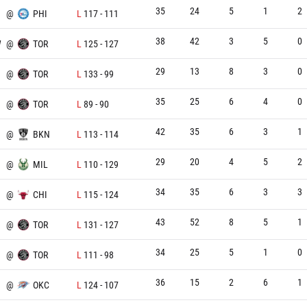
35
24
5
1
2
@
PHI
L
117
-
111
38
42
3
5
0
W
@
TOR
L
125
-
127
29
13
8
3
0
@
TOR
L
133
-
99
35
25
6
4
0
@
TOR
L
89
-
90
42
35
6
3
1
@
BKN
L
113
-
114
29
20
4
5
2
@
MIL
L
110
-
129
34
35
6
3
3
@
CHI
L
115
-
124
43
52
8
5
1
@
TOR
L
131
-
127
34
25
5
1
0
@
TOR
L
111
-
98
36
15
2
6
1
@
OKC
L
124
-
107