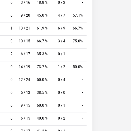
0
3 / 16
18.8 %
0 / 2
-
2 / 3
66.7 %
0
9 / 20
45.0 %
4 / 7
57.1%
7 / 8
87.5 %
1
13 / 21
61.9 %
6 / 9
66.7%
13 / 15
86.7 %
0
10 / 15
66.7 %
3 / 4
75.0%
5 / 6
83.3 %
2
6 / 17
35.3 %
0 / 1
-
9 / 12
75.0 %
0
14 / 19
73.7 %
1 / 2
50.0%
2 / 4
50.0 %
0
12 / 24
50.0 %
0 / 4
-
13 / 15
86.7 %
0
5 / 13
38.5 %
0 / 0
-
7 / 10
70.0 %
0
9 / 15
60.0 %
0 / 1
-
7 / 11
63.6 %
0
6 / 15
40.0 %
0 / 2
-
14 / 14
100.0 %
0
7 / 17
41.2 %
0 / 1
-
6 / 7
85.7 %