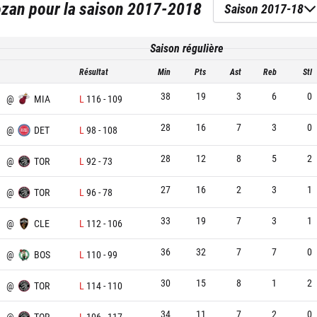
ozan
pour la saison
2017-2018
Saison 2017-18
Saison régulière
Résultat
Min
Pts
Ast
Reb
Stl
38
19
3
6
0
@
MIA
L
116
-
109
28
16
7
3
0
@
DET
L
98
-
108
28
12
8
5
2
@
TOR
L
92
-
73
27
16
2
3
1
@
TOR
L
96
-
78
33
19
7
3
1
@
CLE
L
112
-
106
36
32
7
7
0
@
BOS
L
110
-
99
30
15
8
1
2
@
TOR
L
114
-
110
34
11
7
2
0
@
TOR
L
106
-
117