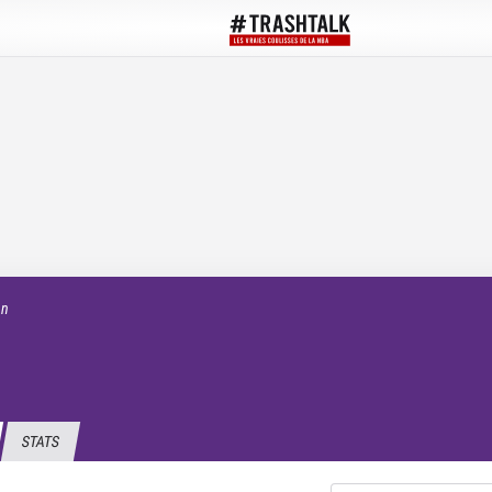
an
STATS