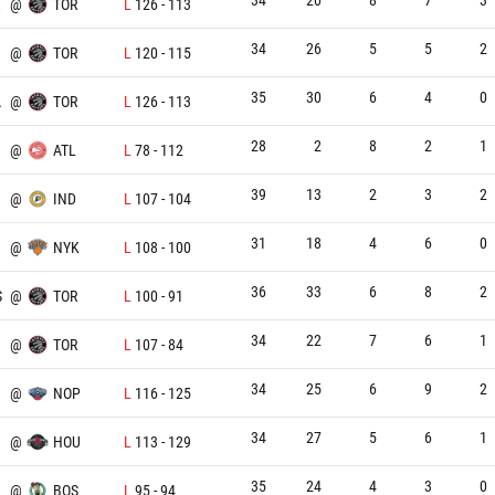
X
@
TOR
L
126
-
113
34
26
5
5
2
@
TOR
L
120
-
115
35
30
6
4
0
A
@
TOR
L
126
-
113
28
2
8
2
1
@
ATL
L
78
-
112
39
13
2
3
2
@
IND
L
107
-
104
31
18
4
6
0
@
NYK
L
108
-
100
36
33
6
8
2
S
@
TOR
L
100
-
91
34
22
7
6
1
@
TOR
L
107
-
84
34
25
6
9
2
@
NOP
L
116
-
125
34
27
5
6
1
@
HOU
L
113
-
129
35
24
4
3
0
@
BOS
L
95
-
94