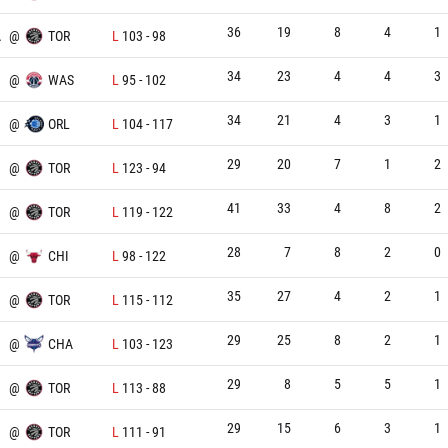
36
19
8
4
1
A
@
TOR
L
103
-
98
34
23
4
4
3
@
WAS
L
95
-
102
34
21
4
3
1
@
ORL
L
104
-
117
29
20
7
1
2
@
TOR
L
123
-
94
41
33
4
8
2
@
TOR
L
119
-
122
28
7
8
2
0
@
CHI
L
98
-
122
35
27
4
2
1
@
TOR
L
115
-
112
29
25
8
2
1
@
CHA
L
103
-
123
29
8
5
5
1
@
TOR
L
113
-
88
29
15
6
3
1
@
TOR
L
111
-
91