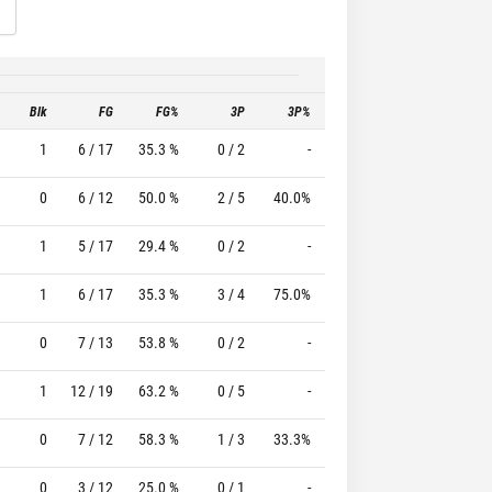
Blk
FG
FG%
3P
3P%
FT
FT%
T
1
6 / 17
35.3 %
0 / 2
-
7 / 9
77.8 %
0
6 / 12
50.0 %
2 / 5
40.0%
2 / 2
100.0 %
1
5 / 17
29.4 %
0 / 2
-
2 / 3
66.7 %
1
6 / 17
35.3 %
3 / 4
75.0%
1 / 1
100.0 %
0
7 / 13
53.8 %
0 / 2
-
5 / 5
100.0 %
1
12 / 19
63.2 %
0 / 5
-
8 / 10
80.0 %
0
7 / 12
58.3 %
1 / 3
33.3%
0 / 0
0 %
0
3 / 12
25.0 %
0 / 1
-
5 / 5
100.0 %