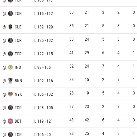
33
21
3
2
0
N
@
TOR
L
116
-
112
35
21
5
3
0
@
CLE
L
132
-
129
33
24
5
3
0
@
TOR
L
125
-
132
41
29
6
4
1
@
TOR
L
122
-
115
32
24
7
4
1
@
IND
L
99
-
106
33
15
2
7
1
@
BKN
L
102
-
116
28
9
5
4
0
@
NYK
L
106
-
132
37
23
2
7
0
U
@
TOR
L
108
-
105
43
42
6
4
0
@
DET
L
119
-
121
28
25
4
3
1
@
TOR
L
106
-
90