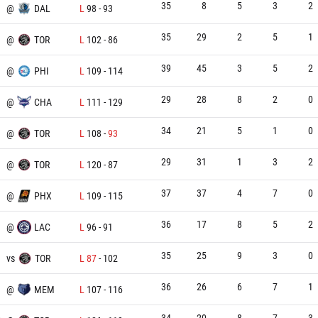
35
8
5
3
2
@
DAL
L
98
-
93
35
29
2
5
1
@
TOR
L
102
-
86
39
45
3
5
2
@
PHI
L
109
-
114
29
28
8
2
0
@
CHA
L
111
-
129
34
21
5
1
0
@
TOR
L
108
-
93
29
31
1
3
2
N
@
TOR
L
120
-
87
37
37
4
7
0
@
PHX
L
109
-
115
36
17
8
5
2
@
LAC
L
96
-
91
35
25
9
3
0
vs
TOR
L
87
-
102
36
26
6
7
1
@
MEM
L
107
-
116
34
20
8
7
3