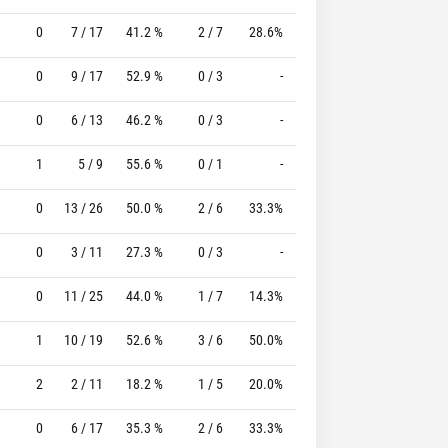
0
7 / 17
41.2 %
2 / 7
28.6%
3 / 5
60.0 %
0
9 / 17
52.9 %
0 / 3
-
5 / 7
71.4 %
0
6 / 13
46.2 %
0 / 3
-
9 / 11
81.8 %
1
5 / 9
55.6 %
0 / 1
-
10 / 11
90.9 %
0
13 / 26
50.0 %
2 / 6
33.3%
5 / 6
83.3 %
0
3 / 11
27.3 %
0 / 3
-
1 / 1
100.0 %
0
11 / 25
44.0 %
1 / 7
14.3%
4 / 6
66.7 %
1
10 / 19
52.6 %
3 / 6
50.0%
2 / 2
100.0 %
2
2 / 11
18.2 %
1 / 5
20.0%
3 / 3
100.0 %
0
6 / 17
35.3 %
2 / 6
33.3%
1 / 1
100.0 %