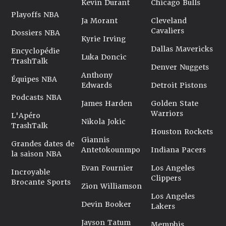
Kevin Durant
Chicago Bulls
Playoffs NBA
Ja Morant
Cleveland
Cavaliers
Dossiers NBA
Kyrie Irving
Dallas Mavericks
Encyclopédie
Luka Doncic
TrashTalk
Denver Nuggets
Anthony
Équipes NBA
Edwards
Detroit Pistons
Podcasts NBA
James Harden
Golden State
Warriors
L'Apéro
Nikola Jokic
TrashTalk
Houston Rockets
Giannis
Grandes dates de
Antetokounmpo
Indiana Pacers
la saison NBA
Evan Fournier
Los Angeles
Incroyable
Clippers
Brocante Sports
Zion Williamson
Los Angeles
Devin Booker
Lakers
Jayson Tatum
Memphis