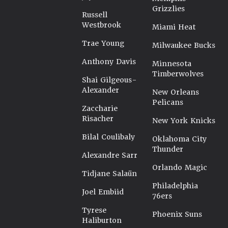
Grizzlies
Russell
Westbrook
Miami Heat
Trae Young
Milwaukee Bucks
Anthony Davis
Minnesota
Timberwolves
Shai Gilgeous-
Alexander
New Orleans
Pelicans
Zaccharie
Risacher
New York Knicks
Bilal Coulibaly
Oklahoma City
Thunder
Alexandre Sarr
Orlando Magic
Tidjane Salaün
Philadelphia
Joel Embiid
76ers
Tyrese
Phoenix Suns
Haliburton