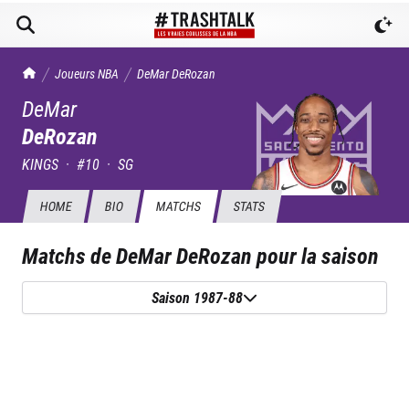
TrashTalk Actu NBA
Joueurs NBA
DeMar
DeRozan
DeMar
DeRozan
KINGS
·
#
10
·
SG
HOME
BIO
MATCHS
STATS
Matchs de
DeMar DeRozan
pour la saison
Saison 1987-88