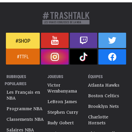
#SHOP
#TTFL
RUBRIQUES
JOUEURS
ÉQUIPES
POPULAIRES
Victor
Atlanta Hawks
Wembanyama
Les Français en
Boston Celtics
NBA
LeBron James
Brooklyn Nets
Programme NBA
Stephen Curry
Charlotte
Classements NBA
Rudy Gobert
Hornets
Salaires NBA