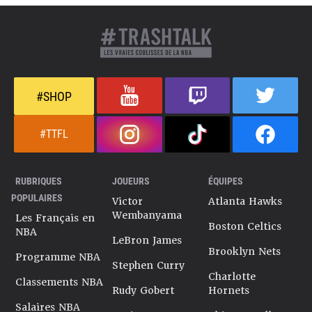
#SHOP
#TTFL
RUBRIQUES
JOUEURS
ÉQUIPES
POPULAIRES
Victor
Atlanta Hawks
Wembanyama
Les Français en
Boston Celtics
NBA
LeBron James
Brooklyn Nets
Programme NBA
Stephen Curry
Charlotte
Classements NBA
Rudy Gobert
Hornets
Salaires NBA