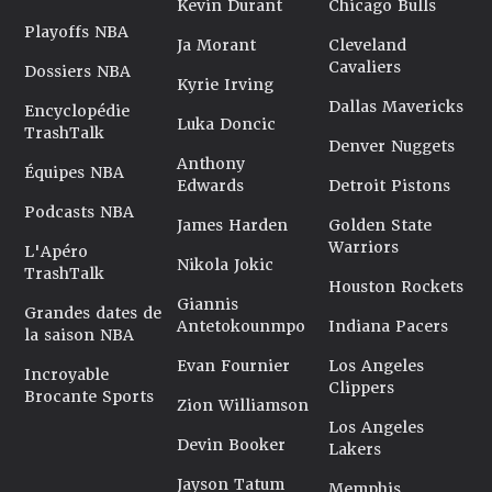
Kevin Durant
Chicago Bulls
Playoffs NBA
Ja Morant
Cleveland
Cavaliers
Dossiers NBA
Kyrie Irving
Dallas Mavericks
Encyclopédie
Luka Doncic
TrashTalk
Denver Nuggets
Anthony
Équipes NBA
Edwards
Detroit Pistons
Podcasts NBA
James Harden
Golden State
Warriors
L'Apéro
Nikola Jokic
TrashTalk
Houston Rockets
Giannis
Grandes dates de
Antetokounmpo
Indiana Pacers
la saison NBA
Evan Fournier
Los Angeles
Incroyable
Clippers
Brocante Sports
Zion Williamson
Los Angeles
Devin Booker
Lakers
Jayson Tatum
Memphis