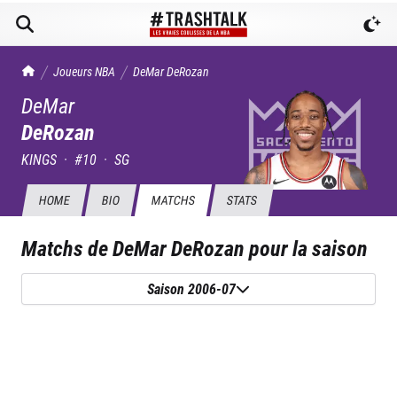
TrashTalk Actu NBA
Joueurs NBA
DeMar
DeRozan
DeMar
DeRozan
KINGS
·
#
10
·
SG
HOME
BIO
MATCHS
STATS
Matchs de
DeMar DeRozan
pour la saison
Saison 2006-07