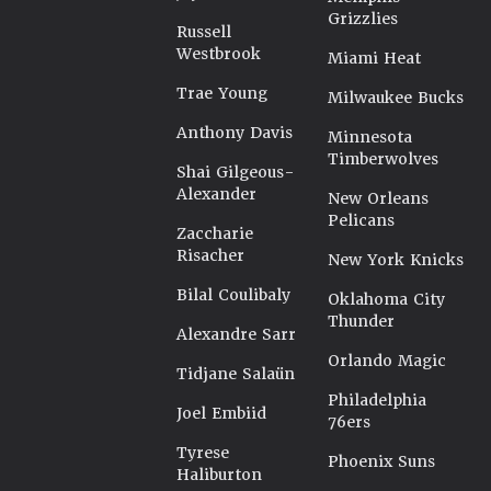
Grizzlies
Russell
Westbrook
Miami Heat
Trae Young
Milwaukee Bucks
Anthony Davis
Minnesota
Timberwolves
Shai Gilgeous-
Alexander
New Orleans
Pelicans
Zaccharie
Risacher
New York Knicks
Bilal Coulibaly
Oklahoma City
Thunder
Alexandre Sarr
Orlando Magic
Tidjane Salaün
Philadelphia
Joel Embiid
76ers
Tyrese
Phoenix Suns
Haliburton