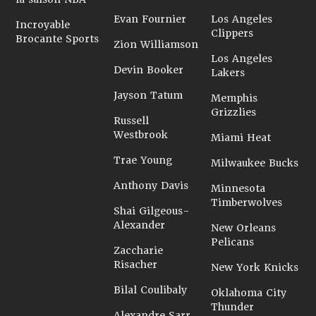
Evan Fournier
Los Angeles
Incroyable
Clippers
Brocante Sports
Zion Williamson
Los Angeles
Devin Booker
Lakers
Jayson Tatum
Memphis
Grizzlies
Russell
Westbrook
Miami Heat
Trae Young
Milwaukee Bucks
Anthony Davis
Minnesota
Timberwolves
Shai Gilgeous-
Alexander
New Orleans
Pelicans
Zaccharie
Risacher
New York Knicks
Bilal Coulibaly
Oklahoma City
Thunder
Alexandre Sarr