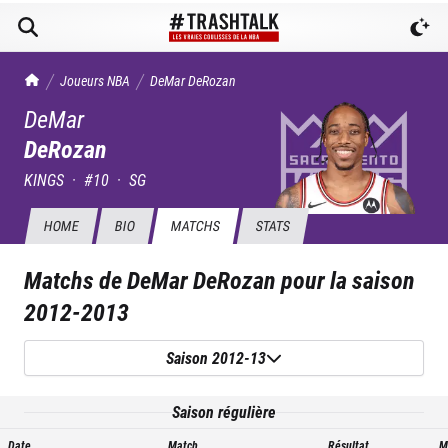
TrashTalk Actu NBA
Joueurs NBA
DeMar
DeRozan
DeMar
DeRozan
KINGS
·
#
10
·
SG
HOME
BIO
MATCHS
STATS
Matchs de
DeMar DeRozan
pour la saison
2012-2013
Saison 2012-13
Saison régulière
Date
Match
Résultat
M