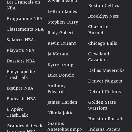
Wembanyama
Les Français en
Boston Celtics
NBA
LeBron James
Brooklyn Nets
Programme NBA
Stephen Curry
Charlotte
Classements NBA
Rudy Gobert
Hornets
Salaires NBA
Kevin Durant
Chicago Bulls
Playoffs NBA
Ja Morant
Cleveland
Cavaliers
Dossiers NBA
Kyrie Irving
Dallas Mavericks
Encyclopédie
Luka Doncic
TrashTalk
Denver Nuggets
Anthony
Équipes NBA
Edwards
Detroit Pistons
Podcasts NBA
James Harden
Golden State
Warriors
L'Apéro
Nikola Jokic
TrashTalk
Houston Rockets
Giannis
Grandes dates de
Antetokounmpo
Indiana Pacers
la saison NBA