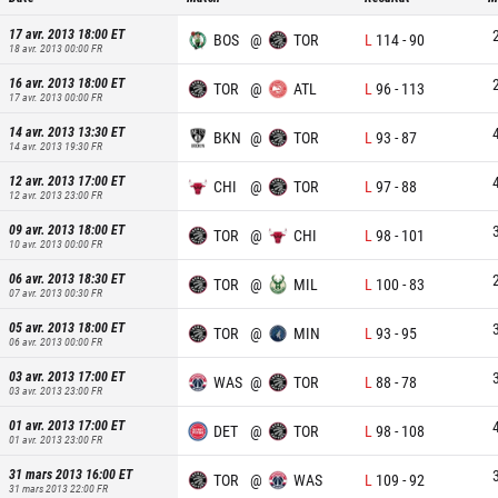
17 avr. 2013 18:00
ET
BOS
@
TOR
L
114
-
90
18 avr. 2013 00:00
FR
16 avr. 2013 18:00
ET
TOR
@
ATL
L
96
-
113
17 avr. 2013 00:00
FR
14 avr. 2013 13:30
ET
BKN
@
TOR
L
93
-
87
14 avr. 2013 19:30
FR
12 avr. 2013 17:00
ET
CHI
@
TOR
L
97
-
88
12 avr. 2013 23:00
FR
09 avr. 2013 18:00
ET
TOR
@
CHI
L
98
-
101
10 avr. 2013 00:00
FR
06 avr. 2013 18:30
ET
TOR
@
MIL
L
100
-
83
07 avr. 2013 00:30
FR
05 avr. 2013 18:00
ET
TOR
@
MIN
L
93
-
95
06 avr. 2013 00:00
FR
03 avr. 2013 17:00
ET
WAS
@
TOR
L
88
-
78
03 avr. 2013 23:00
FR
01 avr. 2013 17:00
ET
DET
@
TOR
L
98
-
108
01 avr. 2013 23:00
FR
31 mars 2013 16:00
ET
TOR
@
WAS
L
109
-
92
31 mars 2013 22:00
FR