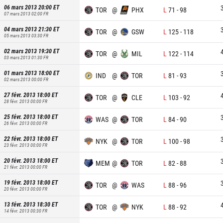
06 mars 2013 20:00
ET
TOR
@
PHX
L
71
-
98
07 mars 2013 02:00
FR
04 mars 2013 21:30
ET
TOR
@
GSW
L
125
-
118
05 mars 2013 03:30
FR
02 mars 2013 19:30
ET
TOR
@
MIL
L
122
-
114
03 mars 2013 01:30
FR
01 mars 2013 18:00
ET
IND
@
TOR
L
81
-
93
02 mars 2013 00:00
FR
27 févr. 2013 18:00
ET
TOR
@
CLE
L
103
-
92
28 févr. 2013 00:00
FR
25 févr. 2013 18:00
ET
WAS
@
TOR
L
84
-
90
26 févr. 2013 00:00
FR
22 févr. 2013 18:00
ET
NYK
@
TOR
L
100
-
98
23 févr. 2013 00:00
FR
20 févr. 2013 18:00
ET
MEM
@
TOR
L
82
-
88
21 févr. 2013 00:00
FR
19 févr. 2013 18:00
ET
TOR
@
WAS
L
88
-
96
20 févr. 2013 00:00
FR
13 févr. 2013 18:30
ET
TOR
@
NYK
L
88
-
92
14 févr. 2013 00:30
FR