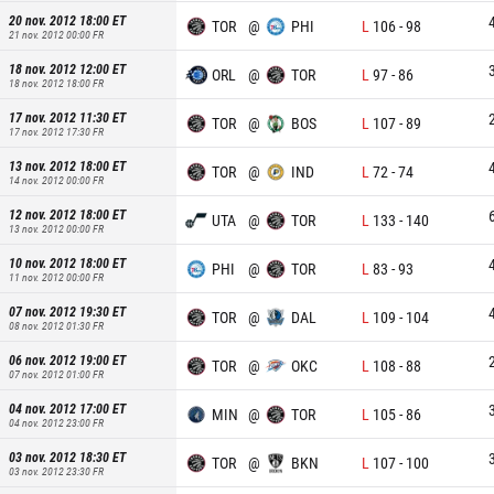
20 nov. 2012 18:00
ET
TOR
@
PHI
L
106
-
98
21 nov. 2012 00:00
FR
18 nov. 2012 12:00
ET
ORL
@
TOR
L
97
-
86
18 nov. 2012 18:00
FR
17 nov. 2012 11:30
ET
TOR
@
BOS
L
107
-
89
17 nov. 2012 17:30
FR
13 nov. 2012 18:00
ET
TOR
@
IND
L
72
-
74
14 nov. 2012 00:00
FR
12 nov. 2012 18:00
ET
UTA
@
TOR
L
133
-
140
13 nov. 2012 00:00
FR
10 nov. 2012 18:00
ET
PHI
@
TOR
L
83
-
93
11 nov. 2012 00:00
FR
07 nov. 2012 19:30
ET
TOR
@
DAL
L
109
-
104
08 nov. 2012 01:30
FR
06 nov. 2012 19:00
ET
TOR
@
OKC
L
108
-
88
07 nov. 2012 01:00
FR
04 nov. 2012 17:00
ET
MIN
@
TOR
L
105
-
86
04 nov. 2012 23:00
FR
03 nov. 2012 18:30
ET
TOR
@
BKN
L
107
-
100
03 nov. 2012 23:30
FR