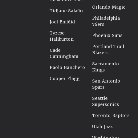
Orlando Magic
Tidjane Salaün
Philadelphia
Joel Embiid
76ers
Tyrese
Phoenix Suns
Haliburton
Portland Trail
Cade
Blazers
Cunningham
Sacramento
Paolo Banchero
Kings
Cooper Flagg
San Antonio
Spurs
Seattle
Supersonics
Toronto Raptors
Utah Jazz
Washington