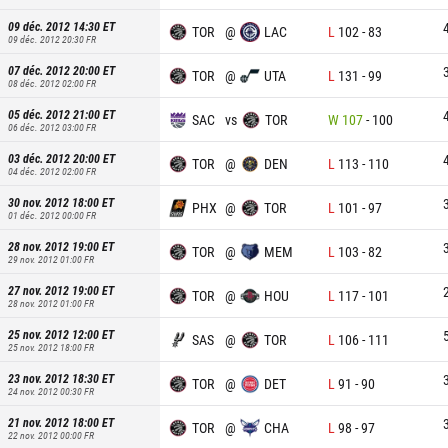
09 déc. 2012 14:30
ET
TOR
@
LAC
L
102
-
83
09 déc. 2012 20:30
FR
07 déc. 2012 20:00
ET
TOR
@
UTA
L
131
-
99
08 déc. 2012 02:00
FR
05 déc. 2012 21:00
ET
SAC
vs
TOR
W
107
-
100
06 déc. 2012 03:00
FR
03 déc. 2012 20:00
ET
TOR
@
DEN
L
113
-
110
04 déc. 2012 02:00
FR
30 nov. 2012 18:00
ET
PHX
@
TOR
L
101
-
97
01 déc. 2012 00:00
FR
28 nov. 2012 19:00
ET
TOR
@
MEM
L
103
-
82
29 nov. 2012 01:00
FR
27 nov. 2012 19:00
ET
TOR
@
HOU
L
117
-
101
28 nov. 2012 01:00
FR
25 nov. 2012 12:00
ET
SAS
@
TOR
L
106
-
111
25 nov. 2012 18:00
FR
23 nov. 2012 18:30
ET
TOR
@
DET
L
91
-
90
24 nov. 2012 00:30
FR
21 nov. 2012 18:00
ET
TOR
@
CHA
L
98
-
97
22 nov. 2012 00:00
FR