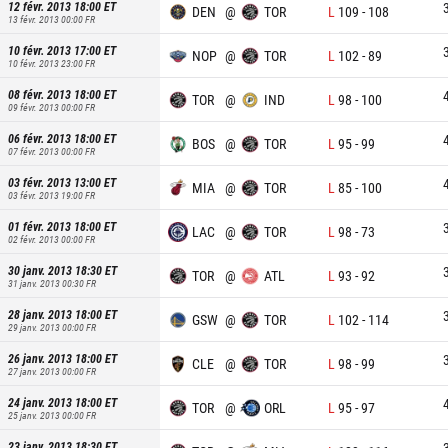
12 févr. 2013 18:00
ET
DEN
@
TOR
L
109
-
108
13 févr. 2013 00:00
FR
10 févr. 2013 17:00
ET
NOP
@
TOR
L
102
-
89
10 févr. 2013 23:00
FR
08 févr. 2013 18:00
ET
TOR
@
IND
L
98
-
100
09 févr. 2013 00:00
FR
06 févr. 2013 18:00
ET
BOS
@
TOR
L
95
-
99
07 févr. 2013 00:00
FR
03 févr. 2013 13:00
ET
MIA
@
TOR
L
85
-
100
03 févr. 2013 19:00
FR
01 févr. 2013 18:00
ET
LAC
@
TOR
L
98
-
73
02 févr. 2013 00:00
FR
30 janv. 2013 18:30
ET
TOR
@
ATL
L
93
-
92
31 janv. 2013 00:30
FR
28 janv. 2013 18:00
ET
GSW
@
TOR
L
102
-
114
29 janv. 2013 00:00
FR
26 janv. 2013 18:00
ET
CLE
@
TOR
L
98
-
99
27 janv. 2013 00:00
FR
24 janv. 2013 18:00
ET
TOR
@
ORL
L
95
-
97
25 janv. 2013 00:00
FR
23 janv. 2013 18:30
ET