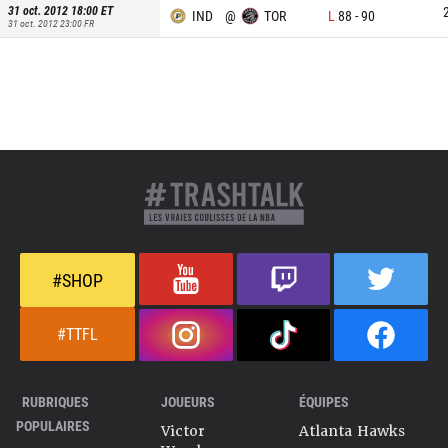
31 oct. 2012 18:00
ET
IND
@
TOR
L
88
-
90
31 oct. 2012 23:00
FR
#SHOP
#TTFL
RUBRIQUES
JOUEURS
ÉQUIPES
POPULAIRES
Victor
Atlanta Hawks