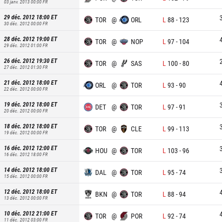
03 janv. 2013 00:00
FR
29 déc. 2012 18:00
ET
TOR
@
ORL
L
88
-
123
30 déc. 2012 00:00
FR
28 déc. 2012 19:00
ET
TOR
@
NOP
L
97
-
104
29 déc. 2012 01:00
FR
26 déc. 2012 19:30
ET
TOR
@
SAS
L
100
-
80
27 déc. 2012 01:30
FR
21 déc. 2012 18:00
ET
ORL
@
TOR
L
93
-
90
22 déc. 2012 00:00
FR
19 déc. 2012 18:00
ET
DET
@
TOR
L
97
-
91
20 déc. 2012 00:00
FR
18 déc. 2012 18:00
ET
TOR
@
CLE
L
99
-
113
19 déc. 2012 00:00
FR
16 déc. 2012 12:00
ET
HOU
@
TOR
L
103
-
96
16 déc. 2012 18:00
FR
14 déc. 2012 18:00
ET
DAL
@
TOR
L
95
-
74
15 déc. 2012 00:00
FR
12 déc. 2012 18:00
ET
BKN
@
TOR
L
88
-
94
13 déc. 2012 00:00
FR
10 déc. 2012 21:00
ET
TOR
@
POR
L
92
-
74
11 déc. 2012 03:00
FR