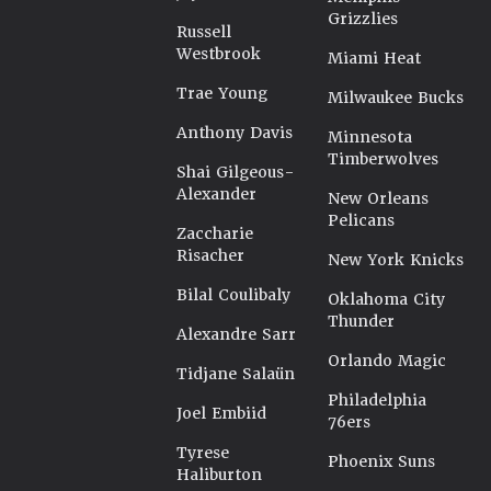
Grizzlies
Russell
Westbrook
Miami Heat
Trae Young
Milwaukee Bucks
Anthony Davis
Minnesota
Timberwolves
Shai Gilgeous-
Alexander
New Orleans
Pelicans
Zaccharie
Risacher
New York Knicks
Bilal Coulibaly
Oklahoma City
Thunder
Alexandre Sarr
Orlando Magic
Tidjane Salaün
Philadelphia
Joel Embiid
76ers
Tyrese
Phoenix Suns
Haliburton