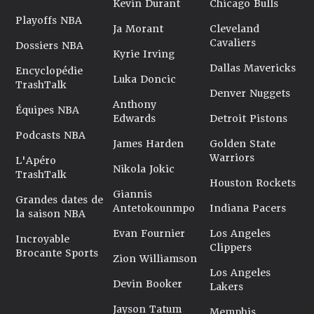
Kevin Durant
Chicago Bulls
Playoffs NBA
Ja Morant
Cleveland
Cavaliers
Dossiers NBA
Kyrie Irving
Dallas Mavericks
Encyclopédie
Luka Doncic
TrashTalk
Denver Nuggets
Anthony
Équipes NBA
Edwards
Detroit Pistons
Podcasts NBA
James Harden
Golden State
Warriors
L'Apéro
Nikola Jokic
TrashTalk
Houston Rockets
Giannis
Grandes dates de
Antetokounmpo
Indiana Pacers
la saison NBA
Evan Fournier
Los Angeles
Incroyable
Clippers
Brocante Sports
Zion Williamson
Los Angeles
Devin Booker
Lakers
Jayson Tatum
Memphis