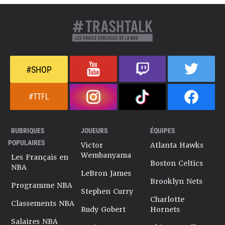
#SHOP
#TTFL
RUBRIQUES
JOUEURS
ÉQUIPES
POPULAIRES
Victor
Atlanta Hawks
Wembanyama
Les Français en
Boston Celtics
NBA
LeBron James
Brooklyn Nets
Programme NBA
Stephen Curry
Charlotte
Classements NBA
Rudy Gobert
Hornets
Salaires NBA