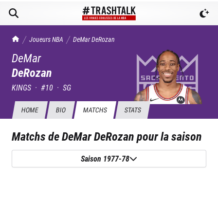
TrashTalk Actu NBA
Joueurs NBA
DeMar
DeRozan
DeMar
DeRozan
KINGS
·
#
10
·
SG
HOME
BIO
MATCHS
STATS
Matchs de
DeMar DeRozan
pour la saison
Saison 1977-78