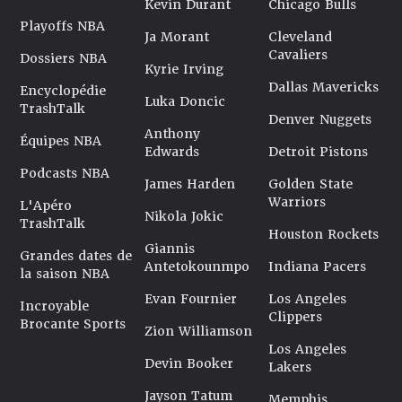
Kevin Durant
Chicago Bulls
Playoffs NBA
Ja Morant
Cleveland
Cavaliers
Dossiers NBA
Kyrie Irving
Dallas Mavericks
Encyclopédie
Luka Doncic
TrashTalk
Denver Nuggets
Anthony
Équipes NBA
Edwards
Detroit Pistons
Podcasts NBA
James Harden
Golden State
Warriors
L'Apéro
Nikola Jokic
TrashTalk
Houston Rockets
Giannis
Grandes dates de
Antetokounmpo
Indiana Pacers
la saison NBA
Evan Fournier
Los Angeles
Incroyable
Clippers
Brocante Sports
Zion Williamson
Los Angeles
Devin Booker
Lakers
Jayson Tatum
Memphis