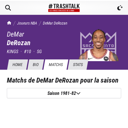
TrashTalk Actu NBA
Joueurs NBA
DeMar
DeRozan
DeMar
DeRozan
KINGS
·
#
10
·
SG
HOME
BIO
MATCHS
STATS
Matchs de
DeMar DeRozan
pour la saison
Saison 1981-82