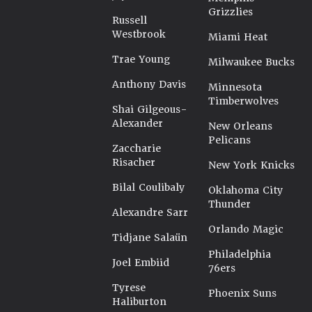
Grizzlies
Russell
Westbrook
Miami Heat
Trae Young
Milwaukee Bucks
Anthony Davis
Minnesota
Timberwolves
Shai Gilgeous-
Alexander
New Orleans
Pelicans
Zaccharie
Risacher
New York Knicks
Bilal Coulibaly
Oklahoma City
Thunder
Alexandre Sarr
Orlando Magic
Tidjane Salaün
Philadelphia
Joel Embiid
76ers
Tyrese
Phoenix Suns
Haliburton