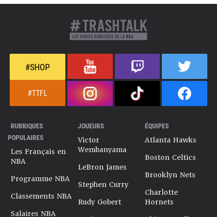
#SHOP
#TTFL
RUBRIQUES
JOUEURS
ÉQUIPES
POPULAIRES
Victor
Atlanta Hawks
Wembanyama
Les Français en
Boston Celtics
NBA
LeBron James
Brooklyn Nets
Programme NBA
Stephen Curry
Charlotte
Classements NBA
Rudy Gobert
Hornets
Salaires NBA