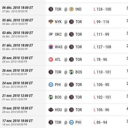
06 déc. 2010 18:00
ET
TOR
@
IND
L
124
-
100
07 déc. 2010 00:00
FR
05 déc. 2010 12:00
ET
NYK
@
TOR
L
99
-
116
05 déc. 2010 18:00
FR
03 déc. 2010 18:00
ET
OKC
@
TOR
L
111
-
99
04 déc. 2010 00:00
FR
01 déc. 2010 18:00
ET
WAS
@
TOR
L
127
-
108
02 déc. 2010 00:00
FR
28 nov. 2010 12:00
ET
ATL
@
TOR
L
78
-
96
28 nov. 2010 18:00
FR
26 nov. 2010 18:30
ET
TOR
@
BOS
L
110
-
101
27 nov. 2010 00:30
FR
24 nov. 2010 18:00
ET
PHI
@
TOR
L
106
-
90
25 nov. 2010 00:00
FR
21 nov. 2010 12:00
ET
BOS
@
TOR
L
102
-
101
21 nov. 2010 18:00
FR
19 nov. 2010 18:00
ET
HOU
@
TOR
L
106
-
96
20 nov. 2010 00:00
FR
17 nov. 2010 18:00
ET
TOR
@
PHI
L
86
-
94
18 nov. 2010 00:00
FR