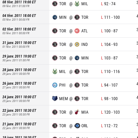
08 févr. 2011 19:00
ET
TOR
@
MIL
L
92
-
74
09 févr. 2011 01:00
FR
04 févr. 2011 18:00
ET
MIN
@
TOR
L
111
-
100
05 févr. 2011 00:00
FR
02 févr. 2011 18:00
ET
TOR
@
ATL
L
100
-
87
03 févr. 2011 00:00
FR
31 janv. 2011 18:00
ET
TOR
@
IND
L
104
-
93
01 févr. 2011 00:00
FR
29 janv. 2011 19:00
ET
TOR
@
MIN
L
103
-
87
30 janv. 2011 01:00
FR
28 janv. 2011 18:00
ET
MIL
@
TOR
L
110
-
116
29 janv. 2011 00:00
FR
26 janv. 2011 18:00
ET
PHI
@
TOR
L
94
-
107
27 janv. 2011 00:00
FR
24 janv. 2011 18:00
ET
MEM
@
TOR
L
98
-
100
25 janv. 2011 00:00
FR
22 janv. 2011 18:30
ET
TOR
@
MIA
L
120
-
103
23 janv. 2011 00:30
FR
21 janv. 2011 18:00
ET
TOR
@
ORL
L
112
-
72
22 janv. 2011 00:00
FR
19 janv. 2011 19:30
ET