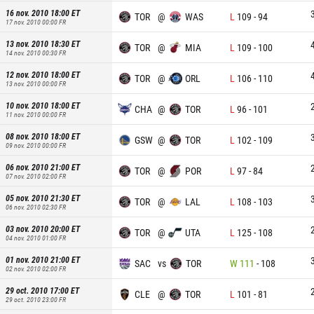
16 nov. 2010 18:00
ET
TOR
@
WAS
L
109
-
94
17 nov. 2010 00:00
FR
13 nov. 2010 18:30
ET
TOR
@
MIA
L
109
-
100
14 nov. 2010 00:30
FR
12 nov. 2010 18:00
ET
TOR
@
ORL
L
106
-
110
13 nov. 2010 00:00
FR
10 nov. 2010 18:00
ET
CHA
@
TOR
L
96
-
101
11 nov. 2010 00:00
FR
08 nov. 2010 18:00
ET
GSW
@
TOR
L
102
-
109
09 nov. 2010 00:00
FR
06 nov. 2010 21:00
ET
TOR
@
POR
L
97
-
84
07 nov. 2010 02:00
FR
05 nov. 2010 21:30
ET
TOR
@
LAL
L
108
-
103
06 nov. 2010 02:30
FR
03 nov. 2010 20:00
ET
TOR
@
UTA
L
125
-
108
04 nov. 2010 01:00
FR
01 nov. 2010 21:00
ET
SAC
vs
TOR
W
111
-
108
02 nov. 2010 02:00
FR
29 oct. 2010 17:00
ET
CLE
@
TOR
L
101
-
81
29 oct. 2010 23:00
FR