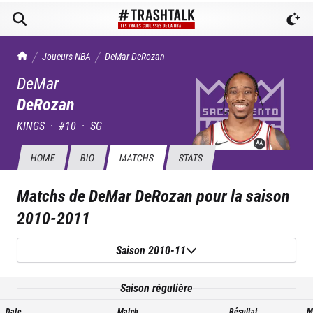
TrashTalk Actu NBA
Joueurs NBA
DeMar
DeRozan
DeMar
DeRozan
KINGS
·
#
10
·
SG
HOME
BIO
MATCHS
STATS
Matchs de
DeMar DeRozan
pour la saison
2010-2011
Saison 2010-11
Saison régulière
Date
Match
Résultat
M