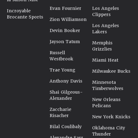
Evan Fournier
Los Angeles
Incroyable
Clippers
Brocante Sports
Zion Williamson
Los Angeles
Devin Booker
Lakers
Jayson Tatum
Memphis
Grizzlies
Russell
Westbrook
Miami Heat
Trae Young
Milwaukee Bucks
Anthony Davis
Minnesota
Timberwolves
Shai Gilgeous-
Alexander
New Orleans
Pelicans
Zaccharie
Risacher
New York Knicks
Bilal Coulibaly
Oklahoma City
Thunder
Alexandre Sarr