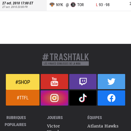
27 oct. 2010 17:00
ET
NYK
@
TOR
L
93
-
98
27 oct. 2010 23:00
FR
#SHOP
#TTFL
RUBRIQUES
JOUEURS
ÉQUIPES
POPULAIRES
Victor
Atlanta Hawks