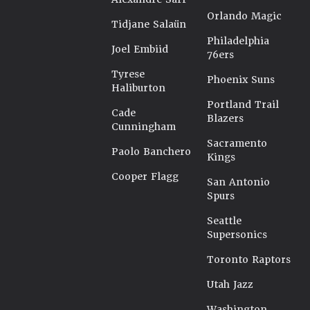
Orlando Magic
Tidjane Salaün
Philadelphia
Joel Embiid
76ers
Tyrese
Phoenix Suns
Haliburton
Portland Trail
Cade
Blazers
Cunningham
Sacramento
Paolo Banchero
Kings
Cooper Flagg
San Antonio
Spurs
Seattle
Supersonics
Toronto Raptors
Utah Jazz
Washington