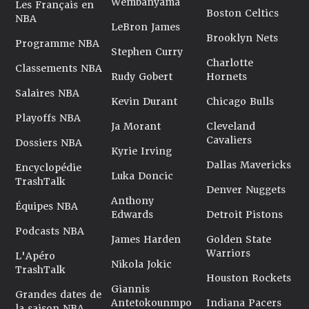
Wembanyama
Les Français en
Boston Celtics
NBA
LeBron James
Brooklyn Nets
Programme NBA
Stephen Curry
Charlotte
Classements NBA
Rudy Gobert
Hornets
Salaires NBA
Kevin Durant
Chicago Bulls
Playoffs NBA
Ja Morant
Cleveland
Cavaliers
Dossiers NBA
Kyrie Irving
Dallas Mavericks
Encyclopédie
Luka Doncic
TrashTalk
Denver Nuggets
Anthony
Équipes NBA
Edwards
Detroit Pistons
Podcasts NBA
James Harden
Golden State
Warriors
L'Apéro
Nikola Jokic
TrashTalk
Houston Rockets
Giannis
Grandes dates de
Antetokounmpo
Indiana Pacers
la saison NBA