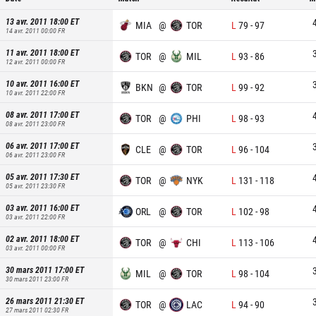
13 avr. 2011 18:00
ET
MIA
@
TOR
L
79
-
97
14 avr. 2011 00:00
FR
11 avr. 2011 18:00
ET
TOR
@
MIL
L
93
-
86
12 avr. 2011 00:00
FR
10 avr. 2011 16:00
ET
BKN
@
TOR
L
99
-
92
10 avr. 2011 22:00
FR
08 avr. 2011 17:00
ET
TOR
@
PHI
L
98
-
93
08 avr. 2011 23:00
FR
06 avr. 2011 17:00
ET
CLE
@
TOR
L
96
-
104
06 avr. 2011 23:00
FR
05 avr. 2011 17:30
ET
TOR
@
NYK
L
131
-
118
05 avr. 2011 23:30
FR
03 avr. 2011 16:00
ET
ORL
@
TOR
L
102
-
98
03 avr. 2011 22:00
FR
02 avr. 2011 18:00
ET
TOR
@
CHI
L
113
-
106
03 avr. 2011 00:00
FR
30 mars 2011 17:00
ET
MIL
@
TOR
L
98
-
104
30 mars 2011 23:00
FR
26 mars 2011 21:30
ET
TOR
@
LAC
L
94
-
90
27 mars 2011 02:30
FR