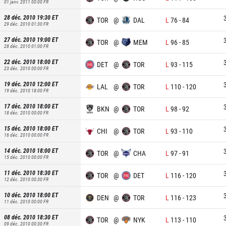
01 janv. 2011 00:00
FR
28 déc. 2010 19:30
ET
TOR
@
DAL
L
76
-
84
29 déc. 2010 01:30
FR
27 déc. 2010 19:00
ET
TOR
@
MEM
L
96
-
85
28 déc. 2010 01:00
FR
22 déc. 2010 18:00
ET
DET
@
TOR
L
93
-
115
23 déc. 2010 00:00
FR
19 déc. 2010 12:00
ET
LAL
@
TOR
L
110
-
120
19 déc. 2010 18:00
FR
17 déc. 2010 18:00
ET
BKN
@
TOR
L
98
-
92
18 déc. 2010 00:00
FR
15 déc. 2010 18:00
ET
CHI
@
TOR
L
93
-
110
16 déc. 2010 00:00
FR
14 déc. 2010 18:00
ET
TOR
@
CHA
L
97
-
91
15 déc. 2010 00:00
FR
11 déc. 2010 18:30
ET
TOR
@
DET
L
116
-
120
12 déc. 2010 00:30
FR
10 déc. 2010 18:00
ET
DEN
@
TOR
L
116
-
123
11 déc. 2010 00:00
FR
08 déc. 2010 18:30
ET
TOR
@
NYK
L
113
-
110
09 déc. 2010 00:30
FR