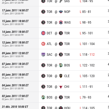
TOR
@
SAS
L
104
-
95
20 janv. 2011 01:30
FR
17 janv. 2011 14:00
ET
TOR
@
NOP
L
85
-
81
17 janv. 2011 20:00
FR
15 janv. 2011 18:00
ET
TOR
@
WAS
L
98
-
95
16 janv. 2011 00:00
FR
14 janv. 2011 18:00
ET
DET
@
TOR
L
95
-
101
15 janv. 2011 00:00
FR
12 janv. 2011 18:00
ET
ATL
@
TOR
L
101
-
104
13 janv. 2011 00:00
FR
09 janv. 2011 12:00
ET
SAC
@
TOR
L
118
-
112
09 janv. 2011 18:00
FR
07 janv. 2011 18:30
ET
TOR
@
BOS
L
122
-
102
08 janv. 2011 00:30
FR
05 janv. 2011 18:00
ET
TOR
@
CLE
L
105
-
120
06 janv. 2011 00:00
FR
04 janv. 2011 19:00
ET
TOR
@
CHI
L
111
-
91
05 janv. 2011 01:00
FR
02 janv. 2011 17:00
ET
BOS
@
TOR
L
79
-
93
02 janv. 2011 23:00
FR
31 déc. 2010 18:00
ET
TOR
@
HOU
L
114
-
105