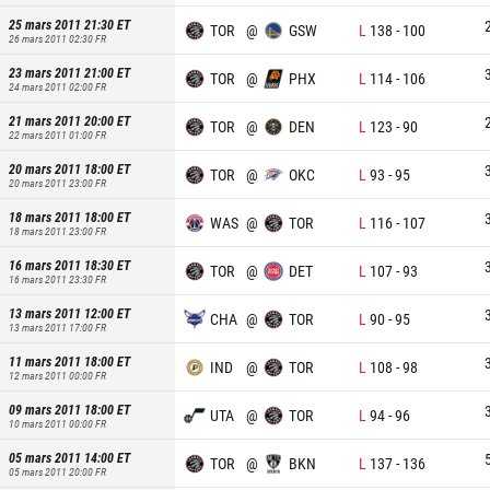
25 mars 2011 21:30
ET
TOR
@
GSW
L
138
-
100
26 mars 2011 02:30
FR
23 mars 2011 21:00
ET
TOR
@
PHX
L
114
-
106
24 mars 2011 02:00
FR
21 mars 2011 20:00
ET
TOR
@
DEN
L
123
-
90
22 mars 2011 01:00
FR
20 mars 2011 18:00
ET
TOR
@
OKC
L
93
-
95
20 mars 2011 23:00
FR
18 mars 2011 18:00
ET
WAS
@
TOR
L
116
-
107
18 mars 2011 23:00
FR
16 mars 2011 18:30
ET
TOR
@
DET
L
107
-
93
16 mars 2011 23:30
FR
13 mars 2011 12:00
ET
CHA
@
TOR
L
90
-
95
13 mars 2011 17:00
FR
11 mars 2011 18:00
ET
IND
@
TOR
L
108
-
98
12 mars 2011 00:00
FR
09 mars 2011 18:00
ET
UTA
@
TOR
L
94
-
96
10 mars 2011 00:00
FR
05 mars 2011 14:00
ET
TOR
@
BKN
L
137
-
136
05 mars 2011 20:00
FR