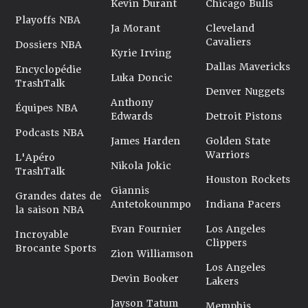
Kevin Durant
Chicago Bulls
Playoffs NBA
Ja Morant
Cleveland
Cavaliers
Dossiers NBA
Kyrie Irving
Dallas Mavericks
Encyclopédie
Luka Doncic
TrashTalk
Denver Nuggets
Anthony
Équipes NBA
Edwards
Detroit Pistons
Podcasts NBA
James Harden
Golden State
Warriors
L'Apéro
Nikola Jokic
TrashTalk
Houston Rockets
Giannis
Grandes dates de
Antetokounmpo
Indiana Pacers
la saison NBA
Evan Fournier
Los Angeles
Incroyable
Clippers
Brocante Sports
Zion Williamson
Los Angeles
Devin Booker
Lakers
Jayson Tatum
Memphis