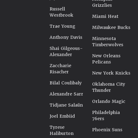
Grizzlies
Russell
Westbrook
Miami Heat
Trae Young
Milwaukee Bucks
Anthony Davis
Minnesota
Timberwolves
Shai Gilgeous-
Alexander
New Orleans
Pelicans
Zaccharie
Risacher
New York Knicks
Bilal Coulibaly
Oklahoma City
Thunder
Alexandre Sarr
Orlando Magic
Tidjane Salaün
Philadelphia
Joel Embiid
76ers
Tyrese
Phoenix Suns
Haliburton