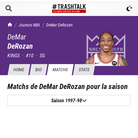
TrashTalk Actu NBA
Joueurs NBA
DeMar
DeRozan
DeMar
DeRozan
KINGS
·
#
10
·
SG
HOME
BIO
MATCHS
STATS
Matchs de
DeMar DeRozan
pour la saison
Saison 1997-98