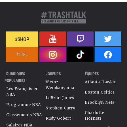
#SHOP
#TTFL
RUBRIQUES
JOUEURS
ÉQUIPES
POPULAIRES
Victor
Atlanta Hawks
Wembanyama
Les Français en
Boston Celtics
NBA
LeBron James
Brooklyn Nets
Programme NBA
Stephen Curry
Charlotte
Classements NBA
Rudy Gobert
Hornets
Salaires NBA