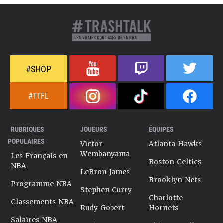
#SHOP
#TTFL
RUBRIQUES
JOUEURS
ÉQUIPES
POPULAIRES
Victor
Atlanta Hawks
Wembanyama
Les Français en
Boston Celtics
NBA
LeBron James
Brooklyn Nets
Programme NBA
Stephen Curry
Charlotte
Classements NBA
Rudy Gobert
Hornets
Salaires NBA