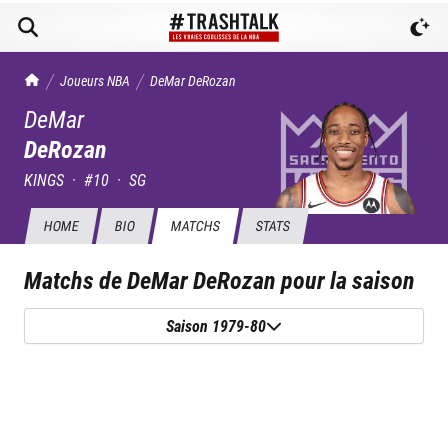
TrashTalk Actu NBA
Joueurs NBA
DeMar
DeRozan
DeMar
DeRozan
KINGS
·
#
10
·
SG
HOME
BIO
MATCHS
STATS
Matchs de
DeMar DeRozan
pour la saison
Saison 1979-80