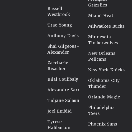
Grizzlies
Russell
Westbrook
Miami Heat
Trae Young
Milwaukee Bucks
Anthony Davis
Minnesota
Timberwolves
Shai Gilgeous-
Alexander
New Orleans
Pelicans
Zaccharie
Risacher
New York Knicks
Bilal Coulibaly
Oklahoma City
Thunder
Alexandre Sarr
Orlando Magic
Tidjane Salaün
Philadelphia
Joel Embiid
76ers
Tyrese
Phoenix Suns
Haliburton