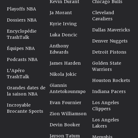
Kevin Durant
Chicago Bulls
Playoffs NBA
Ja Morant
Cleveland
Cavaliers
Dossiers NBA
Kyrie Irving
Dallas Mavericks
Encyclopédie
Luka Doncic
TrashTalk
Denver Nuggets
Anthony
Équipes NBA
Edwards
Detroit Pistons
Podcasts NBA
James Harden
Golden State
Warriors
L'Apéro
Nikola Jokic
TrashTalk
Houston Rockets
Giannis
Grandes dates de
Antetokounmpo
Indiana Pacers
la saison NBA
Evan Fournier
Los Angeles
Incroyable
Clippers
Brocante Sports
Zion Williamson
Los Angeles
Devin Booker
Lakers
Jayson Tatum
Memphis