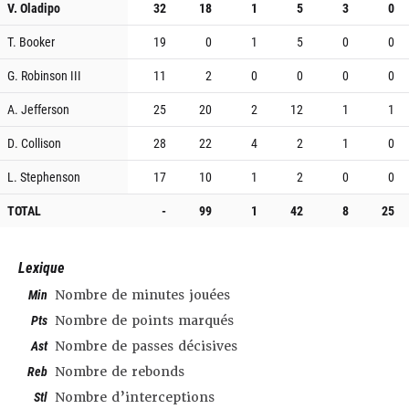
V. Oladipo
32
18
1
5
3
0
T. Booker
19
0
1
5
0
0
G. Robinson III
11
2
0
0
0
0
A. Jefferson
25
20
2
12
1
1
D. Collison
28
22
4
2
1
0
L. Stephenson
17
10
1
2
0
0
TOTAL
-
99
1
42
8
25
Lexique
Min
Nombre de minutes jouées
Pts
Nombre de points marqués
Ast
Nombre de passes décisives
Reb
Nombre de rebonds
Stl
Nombre d’interceptions