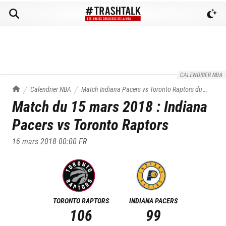
CALENDRIER NBA
TrashTalk Actu NBA
Calendrier NBA
Match
Indiana Pacers
vs
Toronto Raptors
du
Match du
15 mars 2018
:
Indiana
15/03/2018
Pacers
vs
Toronto Raptors
16 mars 2018 00:00
FR
TORONTO RAPTORS
INDIANA PACERS
106
99