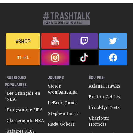
#SHOP
#TTFL
RUBRIQUES
JOUEURS
ÉQUIPES
POPULAIRES
Victor
Atlanta Hawks
Wembanyama
Les Français en
Boston Celtics
NBA
LeBron James
Brooklyn Nets
Programme NBA
Stephen Curry
Charlotte
Classements NBA
Rudy Gobert
Hornets
Salaires NBA