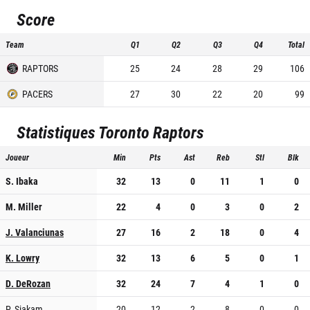
Score
Team
Q1
Q2
Q3
Q4
Total
RAPTORS
25
24
28
29
106
PACERS
27
30
22
20
99
Statistiques
Toronto Raptors
Joueur
Min
Pts
Ast
Reb
Stl
Blk
S. Ibaka
32
13
0
11
1
0
M. Miller
22
4
0
3
0
2
J. Valanciunas
27
16
2
18
0
4
K. Lowry
32
13
6
5
0
1
D. DeRozan
32
24
7
4
1
0
P. Siakam
20
12
2
8
0
0