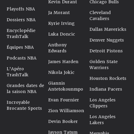
Kevin Durant
Chicago Bulls
Playoffs NBA
Ja Morant
Cleveland
Cavaliers
Dossiers NBA
Kyrie Irving
Dallas Mavericks
Encyclopédie
Luka Doncic
TrashTalk
Denver Nuggets
Anthony
Équipes NBA
Edwards
Detroit Pistons
Podcasts NBA
James Harden
Golden State
Warriors
L'Apéro
Nikola Jokic
TrashTalk
Houston Rockets
Giannis
Grandes dates de
Antetokounmpo
Indiana Pacers
la saison NBA
Evan Fournier
Los Angeles
Incroyable
Clippers
Brocante Sports
Zion Williamson
Los Angeles
Devin Booker
Lakers
Jayson Tatum
Memphis