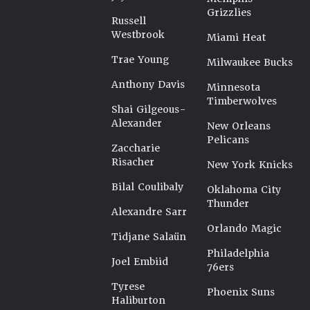
Grizzlies
Russell
Westbrook
Miami Heat
Trae Young
Milwaukee Bucks
Anthony Davis
Minnesota
Timberwolves
Shai Gilgeous-
Alexander
New Orleans
Pelicans
Zaccharie
Risacher
New York Knicks
Bilal Coulibaly
Oklahoma City
Thunder
Alexandre Sarr
Orlando Magic
Tidjane Salaün
Philadelphia
Joel Embiid
76ers
Tyrese
Phoenix Suns
Haliburton