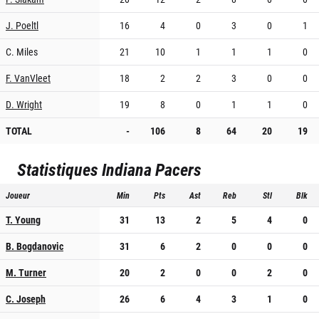
J. Poeltl
16
4
0
3
0
1
C. Miles
21
10
1
1
1
0
F. VanVleet
18
2
2
3
0
0
D. Wright
19
8
0
1
1
0
TOTAL
-
106
8
64
20
19
Statistiques
Indiana Pacers
Joueur
Min
Pts
Ast
Reb
Stl
Blk
T. Young
31
13
2
5
4
0
B. Bogdanovic
31
6
2
0
0
0
M. Turner
20
2
0
0
2
0
C. Joseph
26
6
4
3
1
0