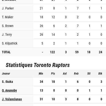
J. Parker
21
8
1
7
1
1
T. Maker
18
12
0
2
0
0
S. Brown
26
6
2
7
1
1
J. Terry
26
14
1
2
1
0
S. Kilpatrick
5
2
1
1
0
0
TOTAL
-
122
3
59
18
24
Statistiques
Toronto Raptors
Joueur
Min
Pts
Ast
Reb
Stl
Blk
S. Ibaka
34
18
1
6
0
3
O. Anunoby
13
0
0
0
1
1
J. Valanciunas
31
10
3
8
0
0