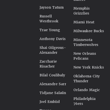
Jayson Tatum
Memphis
Grizzlies
Russell
Westbrook
Miami Heat
Trae Young
Milwaukee Bucks
Anthony Davis
Minnesota
Timberwolves
Shai Gilgeous-
Alexander
New Orleans
Pelicans
Zaccharie
Risacher
New York Knicks
Bilal Coulibaly
Oklahoma City
Thunder
Alexandre Sarr
Orlando Magic
Tidjane Salaün
Philadelphia
Joel Embiid
76ers