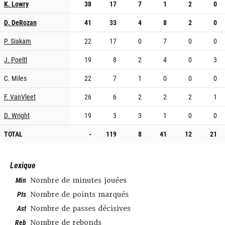
K. Lowry
38
17
7
1
2
0
D. DeRozan
41
33
4
8
2
0
P. Siakam
22
17
0
7
0
0
J. Poeltl
19
8
2
4
0
3
C. Miles
22
7
1
0
0
0
F. VanVleet
26
6
2
2
2
1
D. Wright
19
3
3
1
0
0
TOTAL
-
119
8
41
12
21
Lexique
Min
Nombre de minutes jouées
Pts
Nombre de points marqués
Ast
Nombre de passes décisives
Reb
Nombre de rebonds