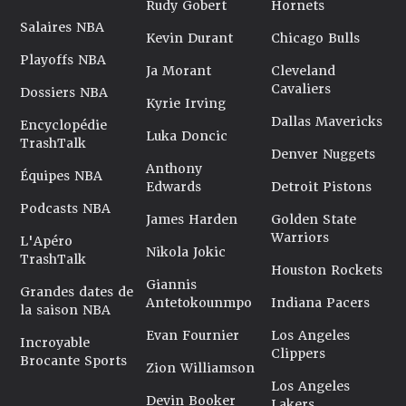
Rudy Gobert
Hornets
Salaires NBA
Kevin Durant
Chicago Bulls
Playoffs NBA
Ja Morant
Cleveland
Cavaliers
Dossiers NBA
Kyrie Irving
Dallas Mavericks
Encyclopédie
Luka Doncic
TrashTalk
Denver Nuggets
Anthony
Équipes NBA
Edwards
Detroit Pistons
Podcasts NBA
James Harden
Golden State
Warriors
L'Apéro
Nikola Jokic
TrashTalk
Houston Rockets
Giannis
Grandes dates de
Antetokounmpo
Indiana Pacers
la saison NBA
Evan Fournier
Los Angeles
Incroyable
Clippers
Brocante Sports
Zion Williamson
Los Angeles
Devin Booker
Lakers