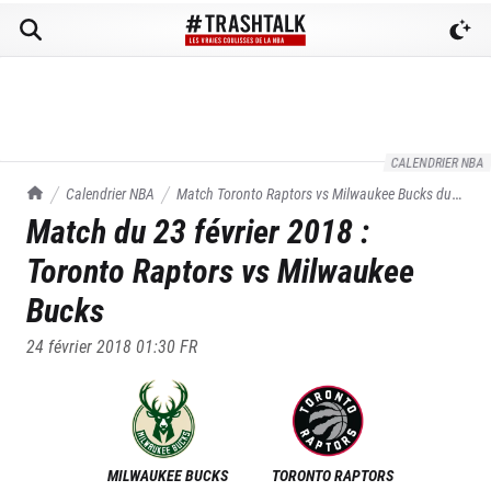
CALENDRIER NBA
TrashTalk Actu NBA
Calendrier NBA
Match
Toronto Raptors
vs
Milwaukee Bucks
du
Match du
23 février 2018
:
23/02/2018
Toronto Raptors
vs
Milwaukee
Bucks
24 février 2018 01:30
FR
MILWAUKEE BUCKS
TORONTO RAPTORS