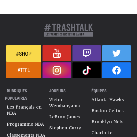
#SHOP
#TTFL
RUBRIQUES
JOUEURS
ÉQUIPES
POPULAIRES
Victor
Atlanta Hawks
Wembanyama
Les Français en
Boston Celtics
NBA
LeBron James
Brooklyn Nets
Programme NBA
Stephen Curry
Charlotte
Classements NBA