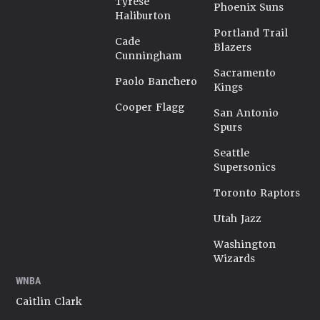
Tyrese
Phoenix Suns
Haliburton
Portland Trail
Cade
Blazers
Cunningham
Sacramento
Paolo Banchero
Kings
Cooper Flagg
San Antonio
Spurs
Seattle
Supersonics
Toronto Raptors
Utah Jazz
Washington
Wizards
WNBA
Caitlin Clark