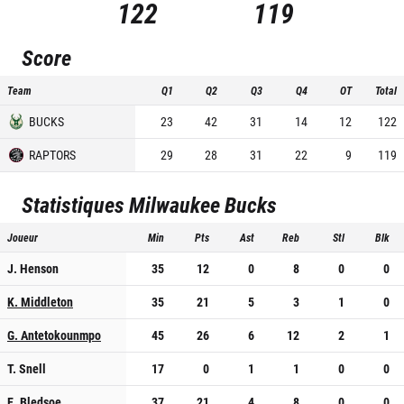
122
119
Score
Team
Q1
Q2
Q3
Q4
OT
Total
BUCKS
23
42
31
14
12
122
RAPTORS
29
28
31
22
9
119
Statistiques
Milwaukee Bucks
Joueur
Min
Pts
Ast
Reb
Stl
Blk
J. Henson
35
12
0
8
0
0
K. Middleton
35
21
5
3
1
0
G. Antetokounmpo
45
26
6
12
2
1
T. Snell
17
0
1
1
0
0
E. Bledsoe
37
21
4
8
0
0