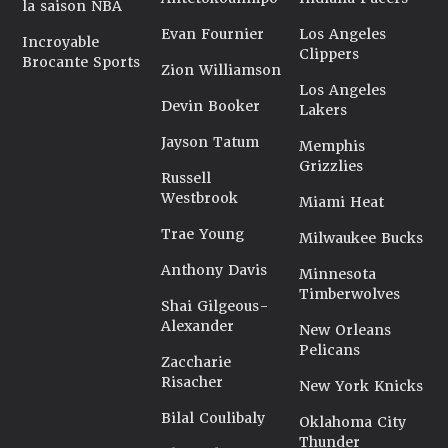
la saison NBA
Evan Fournier
Los Angeles
Incroyable
Clippers
Brocante Sports
Zion Williamson
Los Angeles
Devin Booker
Lakers
Jayson Tatum
Memphis
Grizzlies
Russell
Westbrook
Miami Heat
Trae Young
Milwaukee Bucks
Anthony Davis
Minnesota
Timberwolves
Shai Gilgeous-
Alexander
New Orleans
Pelicans
Zaccharie
Risacher
New York Knicks
Bilal Coulibaly
Oklahoma City
Thunder