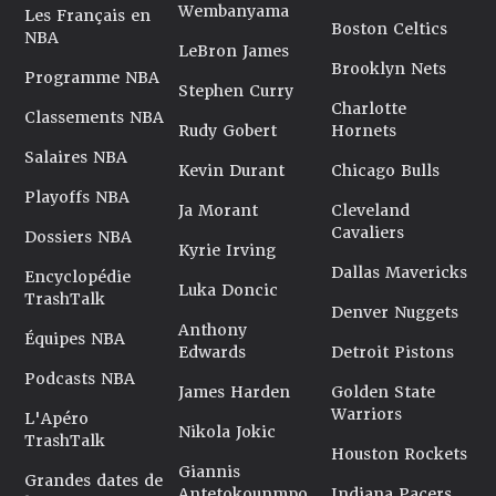
Wembanyama
Les Français en
Boston Celtics
NBA
LeBron James
Brooklyn Nets
Programme NBA
Stephen Curry
Charlotte
Classements NBA
Rudy Gobert
Hornets
Salaires NBA
Kevin Durant
Chicago Bulls
Playoffs NBA
Ja Morant
Cleveland
Cavaliers
Dossiers NBA
Kyrie Irving
Dallas Mavericks
Encyclopédie
Luka Doncic
TrashTalk
Denver Nuggets
Anthony
Équipes NBA
Edwards
Detroit Pistons
Podcasts NBA
James Harden
Golden State
Warriors
L'Apéro
Nikola Jokic
TrashTalk
Houston Rockets
Giannis
Grandes dates de
Antetokounmpo
Indiana Pacers