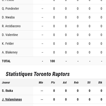
Q. Pondexter
--
0
0
0
0
0
D. Nwaba
--
0
0
0
0
0
R. Arcidiacono
--
0
0
0
0
0
D. Valentine
--
0
0
0
0
0
K. Felder
--
0
0
0
0
0
A. Blakeney
--
0
0
0
0
0
TOTAL
-
100
-
-
-
-
Statistiques
Toronto Raptors
Joueur
Min
Pts
Ast
Reb
Stl
Blk
S. Ibaka
--
0
0
0
0
0
J. Valanciunas
--
0
0
0
0
0