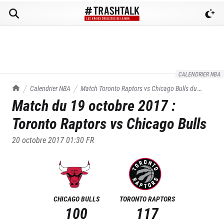
CALENDRIER NBA
TrashTalk Actu NBA
Calendrier NBA
Match
Toronto Raptors
vs
Chicago Bulls
du
Match du
19 octobre 2017
:
19/10/2017
Toronto Raptors
vs
Chicago Bulls
20 octobre 2017 01:30
FR
CHICAGO BULLS
TORONTO RAPTORS
100
117