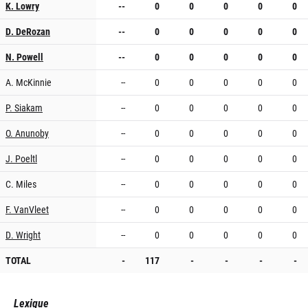
K. Lowry
--
0
0
0
0
0
D. DeRozan
--
0
0
0
0
0
N. Powell
--
0
0
0
0
0
A. McKinnie
--
0
0
0
0
0
P. Siakam
--
0
0
0
0
0
O. Anunoby
--
0
0
0
0
0
J. Poeltl
--
0
0
0
0
0
C. Miles
--
0
0
0
0
0
F. VanVleet
--
0
0
0
0
0
D. Wright
--
0
0
0
0
0
TOTAL
-
117
-
-
-
-
Lexique