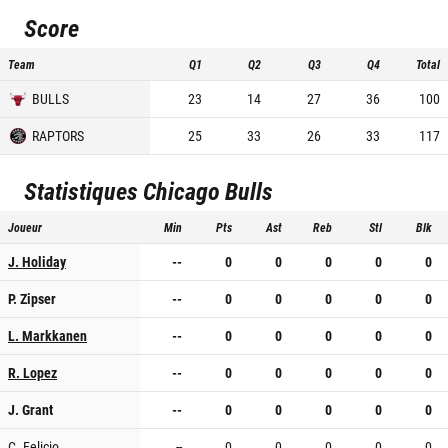
Score
Team
Q1
Q2
Q3
Q4
Total
BULLS
23
14
27
36
100
RAPTORS
25
33
26
33
117
Statistiques
Chicago Bulls
Joueur
Min
Pts
Ast
Reb
Stl
Blk
J. Holiday
--
0
0
0
0
0
P. Zipser
--
0
0
0
0
0
L. Markkanen
--
0
0
0
0
0
R. Lopez
--
0
0
0
0
0
J. Grant
--
0
0
0
0
0
C. Felicio
--
0
0
0
0
0