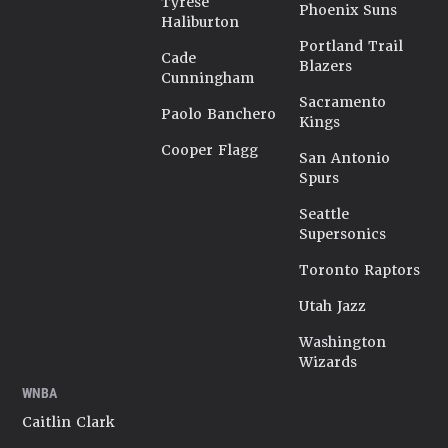
Tyrese
Phoenix Suns
Haliburton
Portland Trail
Cade
Blazers
Cunningham
Sacramento
Paolo Banchero
Kings
Cooper Flagg
San Antonio
Spurs
Seattle
Supersonics
Toronto Raptors
Utah Jazz
Washington
Wizards
WNBA
Caitlin Clark