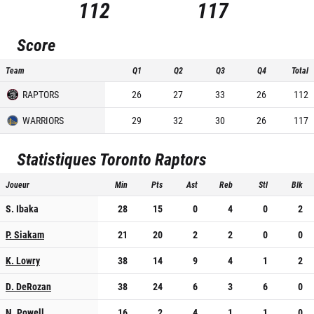
112
117
Score
Team
Q1
Q2
Q3
Q4
Total
RAPTORS
26
27
33
26
112
WARRIORS
29
32
30
26
117
Statistiques
Toronto Raptors
Joueur
Min
Pts
Ast
Reb
Stl
Blk
S. Ibaka
28
15
0
4
0
2
P. Siakam
21
20
2
2
0
0
K. Lowry
38
14
9
4
1
2
D. DeRozan
38
24
6
3
6
0
N. Powell
16
2
4
1
1
0