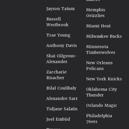
Jayson Tatum
Memphis
Grizzlies
Russell
Westbrook
Miami Heat
Trae Young
Milwaukee Bucks
Anthony Davis
Minnesota
Timberwolves
Shai Gilgeous-
Alexander
New Orleans
Pelicans
Zaccharie
Risacher
New York Knicks
Bilal Coulibaly
Oklahoma City
Thunder
Alexandre Sarr
Orlando Magic
Tidjane Salaün
Philadelphia
Joel Embiid
76ers