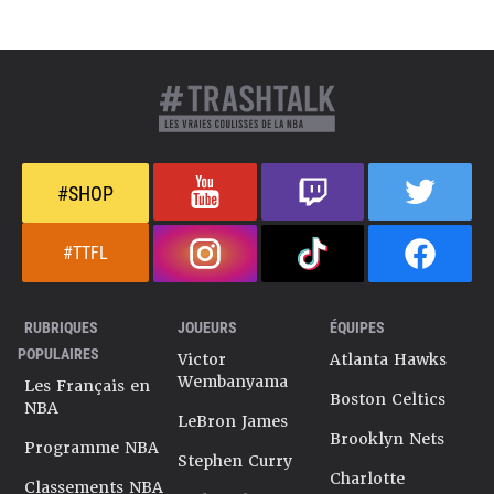
#SHOP
#TTFL
RUBRIQUES
JOUEURS
ÉQUIPES
POPULAIRES
Victor
Atlanta Hawks
Wembanyama
Les Français en
Boston Celtics
NBA
LeBron James
Brooklyn Nets
Programme NBA
Stephen Curry
Charlotte
Classements NBA