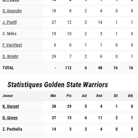
O. Anunoby
18
8
2
4
0
0
J. Poeltl
27
12
2
14
1
1
C. Miles
19
10
2
3
1
0
F. VanVleet
6
0
1
1
0
0
D. Wright
29
7
2
6
0
1
TOTAL
-
112
6
48
16
16
Statistiques
Golden State Warriors
Joueur
Min
Pts
Ast
Reb
Stl
Blk
K. Durant
38
29
5
4
1
0
D. Green
37
15
6
11
2
1
Z. Pachulia
14
3
2
4
0
0