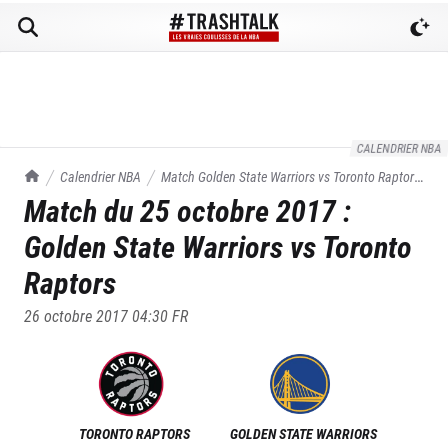
CALENDRIER NBA
TrashTalk Actu NBA
Calendrier NBA
Match
Golden State Warriors
vs
Toronto Raptors
Match du
25 octobre 2017
:
du
25/10/2017
Golden State Warriors
vs
Toronto
Raptors
26 octobre 2017 04:30
FR
TORONTO RAPTORS
GOLDEN STATE WARRIORS