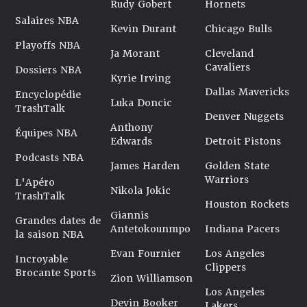
Rudy Gobert
Hornets
Salaires NBA
Kevin Durant
Chicago Bulls
Playoffs NBA
Ja Morant
Cleveland
Cavaliers
Dossiers NBA
Kyrie Irving
Dallas Mavericks
Encyclopédie
Luka Doncic
TrashTalk
Denver Nuggets
Anthony
Équipes NBA
Edwards
Detroit Pistons
Podcasts NBA
James Harden
Golden State
Warriors
L'Apéro
Nikola Jokic
TrashTalk
Houston Rockets
Giannis
Grandes dates de
Antetokounmpo
Indiana Pacers
la saison NBA
Evan Fournier
Los Angeles
Incroyable
Clippers
Brocante Sports
Zion Williamson
Los Angeles
Devin Booker
Lakers