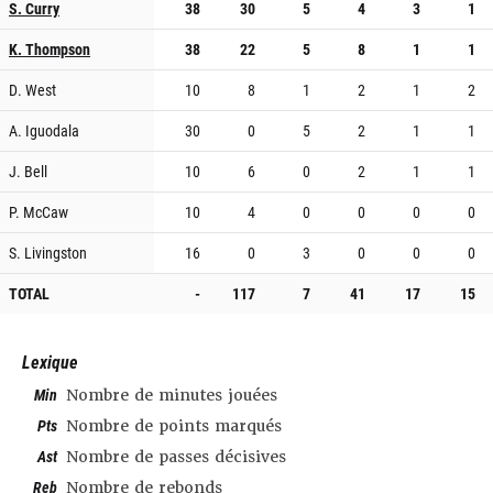
S. Curry
38
30
5
4
3
1
K. Thompson
38
22
5
8
1
1
D. West
10
8
1
2
1
2
A. Iguodala
30
0
5
2
1
1
J. Bell
10
6
0
2
1
1
P. McCaw
10
4
0
0
0
0
S. Livingston
16
0
3
0
0
0
TOTAL
-
117
7
41
17
15
Lexique
Min
Nombre de minutes jouées
Pts
Nombre de points marqués
Ast
Nombre de passes décisives
Reb
Nombre de rebonds