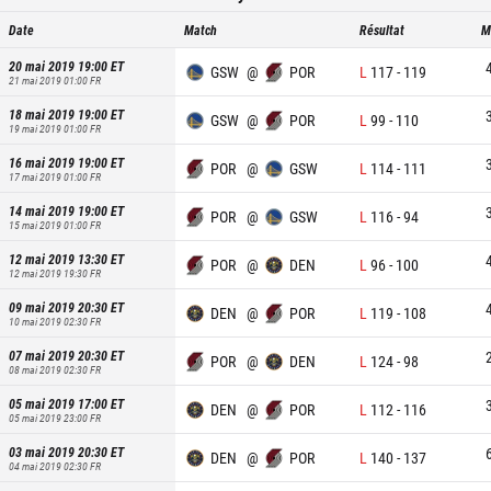
Date
Match
Résultat
M
20 mai 2019 19:00
ET
GSW
@
POR
L
117
-
119
21 mai 2019 01:00
FR
18 mai 2019 19:00
ET
GSW
@
POR
L
99
-
110
19 mai 2019 01:00
FR
16 mai 2019 19:00
ET
POR
@
GSW
L
114
-
111
17 mai 2019 01:00
FR
14 mai 2019 19:00
ET
POR
@
GSW
L
116
-
94
15 mai 2019 01:00
FR
12 mai 2019 13:30
ET
POR
@
DEN
L
96
-
100
12 mai 2019 19:30
FR
09 mai 2019 20:30
ET
DEN
@
POR
L
119
-
108
10 mai 2019 02:30
FR
07 mai 2019 20:30
ET
POR
@
DEN
L
124
-
98
08 mai 2019 02:30
FR
05 mai 2019 17:00
ET
DEN
@
POR
L
112
-
116
05 mai 2019 23:00
FR
03 mai 2019 20:30
ET
DEN
@
POR
L
140
-
137
04 mai 2019 02:30
FR