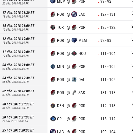
MEM
@
POR
L
99
-
92
20 déc. 2018 03:00
FR
17 déc. 2018 21:30
ET
POR
@
LAC
L
127
-
131
18 déc. 2018 03:30
FR
14 déc. 2018 21:00
ET
TOR
@
POR
L
128
-
122
15 déc. 2018 03:00
FR
12 déc. 2018 19:00
ET
POR
@
MEM
L
92
-
83
13 déc. 2018 01:00
FR
11 déc. 2018 19:00
ET
POR
@
HOU
L
111
-
104
12 déc. 2018 01:00
FR
08 déc. 2018 21:00
ET
MIN
@
POR
L
113
-
105
09 déc. 2018 03:00
FR
04 déc. 2018 19:30
ET
POR
@
DAL
L
111
-
102
05 déc. 2018 01:30
FR
02 déc. 2018 18:00
ET
POR
@
SAS
L
131
-
118
03 déc. 2018 00:00
FR
30 nov. 2018 21:30
ET
DEN
@
POR
L
112
-
113
01 déc. 2018 03:30
FR
28 nov. 2018 21:00
ET
ORL
@
POR
L
115
-
112
29 nov. 2018 03:00
FR
25 nov. 2018 20:00
ET
LAC
@
POR
L
100
-
104