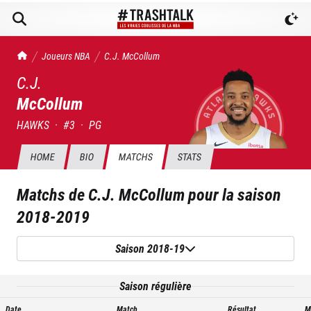
TrashTalk Actu NBA
Joueurs NBA
C.J.
McCollum
C.J.
McCollum
HAWKS
·
#
3
·
PG
HOME
BIO
MATCHS
STATS
Matchs de
C.J. McCollum
pour la saison
2018-2019
Saison 2018-19
Saison régulière
Date
Match
Résultat
M