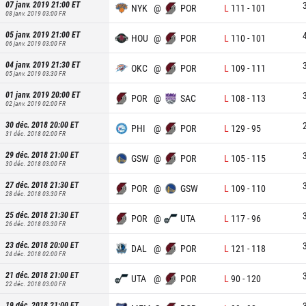
07 janv. 2019 21:00
ET
NYK
@
POR
L
111
-
101
08 janv. 2019 03:00
FR
05 janv. 2019 21:00
ET
HOU
@
POR
L
110
-
101
06 janv. 2019 03:00
FR
04 janv. 2019 21:30
ET
OKC
@
POR
L
109
-
111
05 janv. 2019 03:30
FR
01 janv. 2019 20:00
ET
POR
@
SAC
L
108
-
113
02 janv. 2019 02:00
FR
30 déc. 2018 20:00
ET
PHI
@
POR
L
129
-
95
31 déc. 2018 02:00
FR
29 déc. 2018 21:00
ET
GSW
@
POR
L
105
-
115
30 déc. 2018 03:00
FR
27 déc. 2018 21:30
ET
POR
@
GSW
L
109
-
110
28 déc. 2018 03:30
FR
25 déc. 2018 21:30
ET
POR
@
UTA
L
117
-
96
26 déc. 2018 03:30
FR
23 déc. 2018 20:00
ET
DAL
@
POR
L
121
-
118
24 déc. 2018 02:00
FR
21 déc. 2018 21:00
ET
UTA
@
POR
L
90
-
120
22 déc. 2018 03:00
FR
19 déc. 2018 21:00
ET