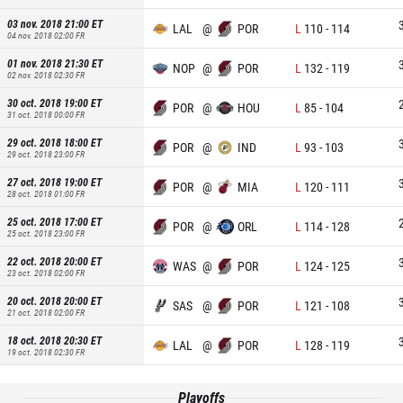
03 nov. 2018 21:00
ET
LAL
@
POR
L
110
-
114
04 nov. 2018 02:00
FR
01 nov. 2018 21:30
ET
NOP
@
POR
L
132
-
119
02 nov. 2018 02:30
FR
30 oct. 2018 19:00
ET
POR
@
HOU
L
85
-
104
31 oct. 2018 00:00
FR
29 oct. 2018 18:00
ET
POR
@
IND
L
93
-
103
29 oct. 2018 23:00
FR
27 oct. 2018 19:00
ET
POR
@
MIA
L
120
-
111
28 oct. 2018 01:00
FR
25 oct. 2018 17:00
ET
POR
@
ORL
L
114
-
128
25 oct. 2018 23:00
FR
22 oct. 2018 20:00
ET
WAS
@
POR
L
124
-
125
23 oct. 2018 02:00
FR
20 oct. 2018 20:00
ET
SAS
@
POR
L
121
-
108
21 oct. 2018 02:00
FR
18 oct. 2018 20:30
ET
LAL
@
POR
L
128
-
119
19 oct. 2018 02:30
FR
Playoffs