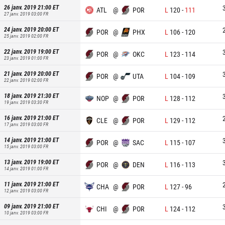
26 janv. 2019 21:00
ET
ATL
@
POR
L
120
-
111
27 janv. 2019 03:00
FR
24 janv. 2019 20:00
ET
POR
@
PHX
L
106
-
120
25 janv. 2019 02:00
FR
22 janv. 2019 19:00
ET
POR
@
OKC
L
123
-
114
23 janv. 2019 01:00
FR
21 janv. 2019 20:00
ET
POR
@
UTA
L
104
-
109
22 janv. 2019 02:00
FR
18 janv. 2019 21:30
ET
NOP
@
POR
L
128
-
112
19 janv. 2019 03:30
FR
16 janv. 2019 21:00
ET
CLE
@
POR
L
129
-
112
17 janv. 2019 03:00
FR
14 janv. 2019 21:00
ET
POR
@
SAC
L
115
-
107
15 janv. 2019 03:00
FR
13 janv. 2019 19:00
ET
POR
@
DEN
L
116
-
113
14 janv. 2019 01:00
FR
11 janv. 2019 21:00
ET
CHA
@
POR
L
127
-
96
12 janv. 2019 03:00
FR
09 janv. 2019 21:00
ET
CHI
@
POR
L
124
-
112
10 janv. 2019 03:00
FR