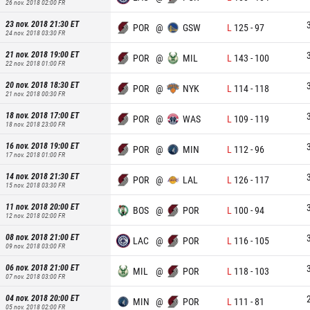
26 nov. 2018 02:00
FR
23 nov. 2018 21:30
ET
POR
@
GSW
L
125
-
97
24 nov. 2018 03:30
FR
21 nov. 2018 19:00
ET
POR
@
MIL
L
143
-
100
22 nov. 2018 01:00
FR
20 nov. 2018 18:30
ET
POR
@
NYK
L
114
-
118
21 nov. 2018 00:30
FR
18 nov. 2018 17:00
ET
POR
@
WAS
L
109
-
119
18 nov. 2018 23:00
FR
16 nov. 2018 19:00
ET
POR
@
MIN
L
112
-
96
17 nov. 2018 01:00
FR
14 nov. 2018 21:30
ET
POR
@
LAL
L
126
-
117
15 nov. 2018 03:30
FR
11 nov. 2018 20:00
ET
BOS
@
POR
L
100
-
94
12 nov. 2018 02:00
FR
08 nov. 2018 21:00
ET
LAC
@
POR
L
116
-
105
09 nov. 2018 03:00
FR
06 nov. 2018 21:00
ET
MIL
@
POR
L
118
-
103
07 nov. 2018 03:00
FR
04 nov. 2018 20:00
ET
MIN
@
POR
L
111
-
81
05 nov. 2018 02:00
FR