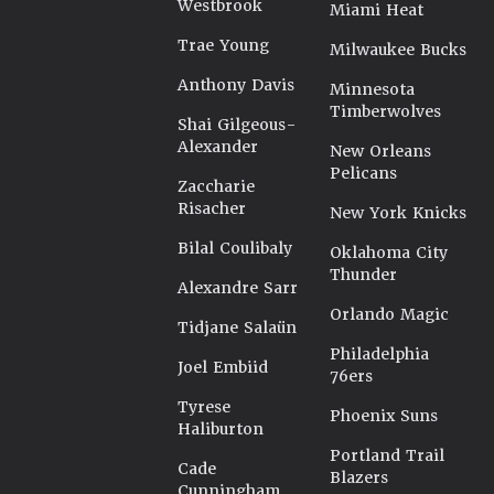
Westbrook
Miami Heat
Trae Young
Milwaukee Bucks
Anthony Davis
Minnesota
Timberwolves
Shai Gilgeous-
Alexander
New Orleans
Pelicans
Zaccharie
Risacher
New York Knicks
Bilal Coulibaly
Oklahoma City
Thunder
Alexandre Sarr
Orlando Magic
Tidjane Salaün
Philadelphia
Joel Embiid
76ers
Tyrese
Phoenix Suns
Haliburton
Portland Trail
Cade
Blazers
Cunningham