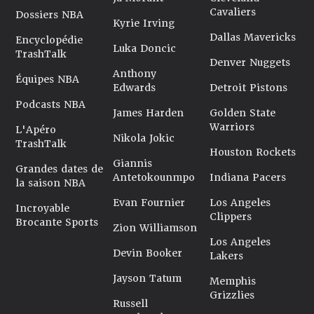
Cavaliers
Dossiers NBA
Kyrie Irving
Dallas Mavericks
Encyclopédie
Luka Doncic
TrashTalk
Denver Nuggets
Anthony
Équipes NBA
Edwards
Detroit Pistons
Podcasts NBA
James Harden
Golden State
Warriors
L'Apéro
Nikola Jokic
TrashTalk
Houston Rockets
Giannis
Grandes dates de
Antetokounmpo
Indiana Pacers
la saison NBA
Evan Fournier
Los Angeles
Incroyable
Clippers
Brocante Sports
Zion Williamson
Los Angeles
Devin Booker
Lakers
Jayson Tatum
Memphis
Grizzlies
Russell