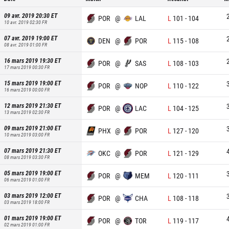
09 avr. 2019 20:30
ET
POR
@
LAL
L
101
-
104
10 avr. 2019 02:30
FR
07 avr. 2019 19:00
ET
DEN
@
POR
L
115
-
108
08 avr. 2019 01:00
FR
16 mars 2019 19:30
ET
POR
@
SAS
L
108
-
103
17 mars 2019 00:30
FR
15 mars 2019 19:00
ET
POR
@
NOP
L
110
-
122
16 mars 2019 00:00
FR
12 mars 2019 21:30
ET
POR
@
LAC
L
104
-
125
13 mars 2019 02:30
FR
09 mars 2019 21:00
ET
PHX
@
POR
L
127
-
120
10 mars 2019 03:00
FR
07 mars 2019 21:30
ET
OKC
@
POR
L
121
-
129
08 mars 2019 03:30
FR
05 mars 2019 19:00
ET
POR
@
MEM
L
120
-
111
06 mars 2019 01:00
FR
03 mars 2019 12:00
ET
POR
@
CHA
L
108
-
118
03 mars 2019 18:00
FR
01 mars 2019 19:00
ET
POR
@
TOR
L
119
-
117
02 mars 2019 01:00
FR