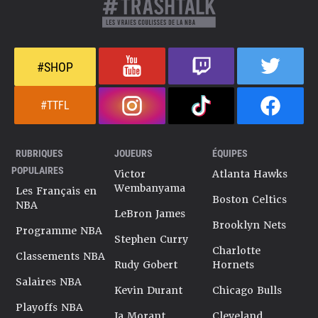
#SHOP
#TTFL
RUBRIQUES
JOUEURS
ÉQUIPES
POPULAIRES
Victor
Atlanta Hawks
Wembanyama
Les Français en
Boston Celtics
NBA
LeBron James
Brooklyn Nets
Programme NBA
Stephen Curry
Charlotte
Classements NBA
Rudy Gobert
Hornets
Salaires NBA
Kevin Durant
Chicago Bulls
Playoffs NBA
Ja Morant
Cleveland