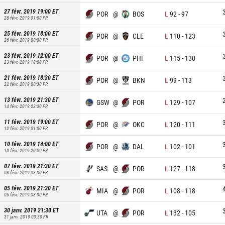
27 févr. 2019 19:00
ET
POR
@
BOS
L
92
-
97
28 févr. 2019 01:00
FR
25 févr. 2019 18:00
ET
POR
@
CLE
L
110
-
123
26 févr. 2019 00:00
FR
23 févr. 2019 12:00
ET
POR
@
PHI
L
115
-
130
23 févr. 2019 18:00
FR
21 févr. 2019 18:30
ET
POR
@
BKN
L
99
-
113
22 févr. 2019 00:30
FR
13 févr. 2019 21:30
ET
GSW
@
POR
L
129
-
107
14 févr. 2019 03:30
FR
11 févr. 2019 19:00
ET
POR
@
OKC
L
120
-
111
12 févr. 2019 01:00
FR
10 févr. 2019 14:00
ET
POR
@
DAL
L
102
-
101
10 févr. 2019 20:00
FR
07 févr. 2019 21:30
ET
SAS
@
POR
L
127
-
118
08 févr. 2019 03:30
FR
05 févr. 2019 21:30
ET
MIA
@
POR
L
108
-
118
06 févr. 2019 03:30
FR
30 janv. 2019 21:30
ET
UTA
@
POR
L
132
-
105
31 janv. 2019 03:30
FR