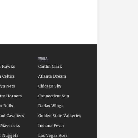
WNBA
a Hawks
Caitlin Clark
 Celtics
Atlanta Dream
yn Nets
Chicago Sky
tte Hornets
Connecticut Sun
o Bulls
Dallas Wings
and Cavaliers
Golden State Valkyries
 Mavericks
Indiana Fever
r Nuggets
Las Vegas Aces