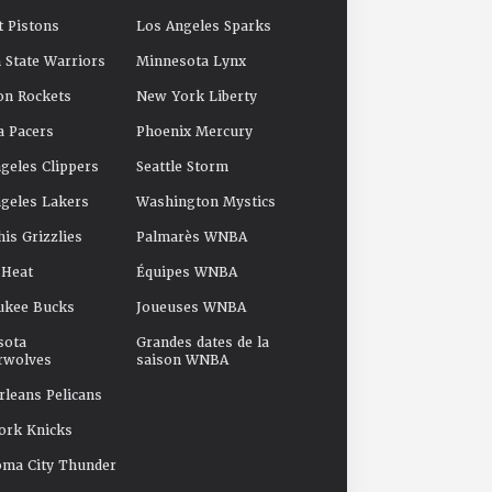
t Pistons
Los Angeles Sparks
 State Warriors
Minnesota Lynx
on Rockets
New York Liberty
a Pacers
Phoenix Mercury
geles Clippers
Seattle Storm
geles Lakers
Washington Mystics
s Grizzlies
Palmarès WNBA
 Heat
Équipes WNBA
ukee Bucks
Joueuses WNBA
sota
Grandes dates de la
rwolves
saison WNBA
leans Pelicans
ork Knicks
oma City Thunder