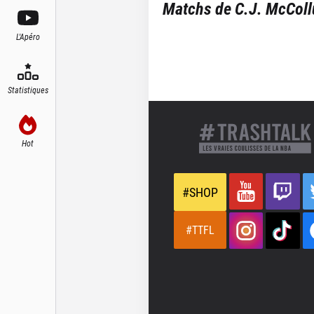
Matchs de
C.J. McCol
L'Apéro
Statistiques
Hot
#SHOP
#TTFL