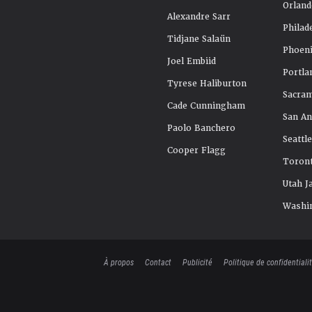
Orland
Alexandre Sarr
Philad
Tidjane Salaün
Phoeni
Joel Embiid
Portla
Tyrese Haliburton
Sacra
Cade Cunningham
San An
Paolo Banchero
Seattl
Cooper Flagg
Toront
Utah J
Washi
À propos
Contact
Publicité
Politique de confidentiali