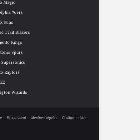
o Magic
elphia 76ers
x Suns
nd Trail Blazers
mento Kings
tonio Spurs
e Supersonics
o Raptors
azz
ngton Wizards
té
Recrutement
Mentions légales
Gestion cookies