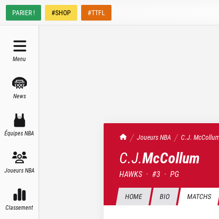
PARIER !
#SHOP
#TTFL
Menu
News
Équipes NBA
TrashTalk Actu NBA
Joueurs NBA
C.J.
McCollu
C.J.
McCollum
Joueurs NBA
HAWKS
·
#
3
·
PG
HOME
BIO
MATCHS
Classement