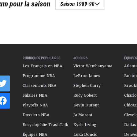
lum
pour la saison
Saison 1989-90
RUBRIQUES POPULAIRES
JOUEURS
ÉQUIPES
Les Français en NBA
Victor Wembanyama
Atlant
Programme NBA
LeBron James
Boston
Classements NBA
Stephen Curry
Brookl
Salaires NBA
Rudy Gobert
Charlo
Playoffs NBA
Kevin Durant
Chicag
Dossiers NBA
Ja Morant
Clevel
Encyclopédie TrashTalk
Kyrie Irving
Dallas
Équipes NBA
Luka Doncic
Denve