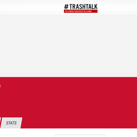
m
STATS