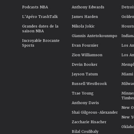
Podcasts NBA
Anthony Edwards
Detroi
L'Apéro TrashTalk
James Harden
Golden
Grandes dates de la
Nikola Jokic
Houst
saison NBA
Giannis Antetokounmpo
Indian
Incroyable Brocante
Sports
Evan Fournier
Los An
Zion Williamson
Los An
Devin Booker
Memphi
Jayson Tatum
Miami
Russell Westbrook
Milwa
Trae Young
Minne
Timbe
Anthony Davis
New Or
Shai Gilgeous-Alexander
New Y
Zaccharie Risacher
Oklah
Bilal Coulibaly