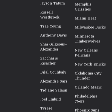
Jayson Tatum
Memphis
Grizzlies
Russell
Westbrook
Miami Heat
Trae Young
Milwaukee Bucks
Anthony Davis
Minnesota
Timberwolves
Shai Gilgeous-
Alexander
New Orleans
Pelicans
Zaccharie
Risacher
New York Knicks
Bilal Coulibaly
Oklahoma City
Thunder
Alexandre Sarr
Orlando Magic
Tidjane Salaün
Philadelphia
Joel Embiid
76ers
Tyrese
Phoenix Suns