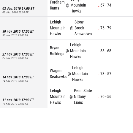
Fordham
@
Mountain
L
67
-
74
Rams
03 déc. 2010 17:00
ET
Hawks
03 déc. 2010 23:00
FR
Lehigh
Stony
Mountain
@
Brook
L
76
-
79
30 nov. 2010 17:00
ET
Hawks
Seawolves
30 nov. 2010 23:00
FR
Lehigh
Bryant
@
Mountain
L
88
-
68
Bulldogs
27 nov. 2010 17:00
ET
Hawks
27 nov. 2010 23:00
FR
Lehigh
Wagner
@
Mountain
L
73
-
57
Seahawks
14 nov. 2010 17:00
ET
Hawks
14 nov. 2010 23:00
FR
Lehigh
Penn State
Mountain
@
Nittany
L
70
-
56
11 nov. 2010 17:00
ET
Hawks
Lions
11 nov. 2010 23:00
FR