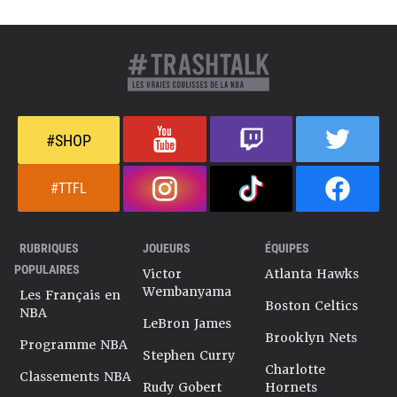
#SHOP
#TTFL
RUBRIQUES
JOUEURS
ÉQUIPES
POPULAIRES
Victor
Atlanta Hawks
Wembanyama
Les Français en
Boston Celtics
NBA
LeBron James
Brooklyn Nets
Programme NBA
Stephen Curry
Charlotte
Classements NBA
Rudy Gobert
Hornets