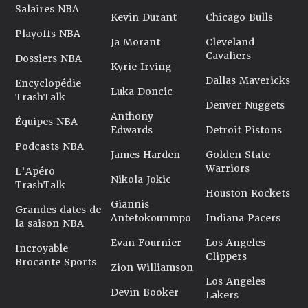
Salaires NBA
Kevin Durant
Chicago Bulls
Playoffs NBA
Ja Morant
Cleveland
Cavaliers
Dossiers NBA
Kyrie Irving
Dallas Mavericks
Encyclopédie
Luka Doncic
TrashTalk
Denver Nuggets
Anthony
Équipes NBA
Edwards
Detroit Pistons
Podcasts NBA
James Harden
Golden State
Warriors
L'Apéro
Nikola Jokic
TrashTalk
Houston Rockets
Giannis
Grandes dates de
Antetokounmpo
Indiana Pacers
la saison NBA
Evan Fournier
Los Angeles
Incroyable
Clippers
Brocante Sports
Zion Williamson
Los Angeles
Devin Booker
Lakers