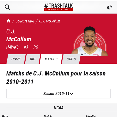
TrashTalk Actu NBA
Joueurs NBA
C.J.
McCollum
C.J.
McCollum
HAWKS
·
#
3
·
PG
HOME
BIO
MATCHS
STATS
Matchs de
C.J. McCollum
pour la saison
2010-2011
Saison 2010-11
NCAA
Date
Match
Résultat