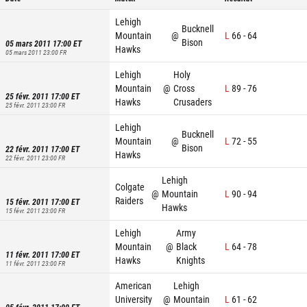
Lehigh
Bucknell
Mountain
@
L
66
-
64
Bison
05 mars 2011 17:00
ET
Hawks
05 mars 2011 23:00
FR
Lehigh
Holy
Mountain
@
Cross
L
89
-
76
25 févr. 2011 17:00
ET
Hawks
Crusaders
25 févr. 2011 23:00
FR
Lehigh
Bucknell
Mountain
@
L
72
-
55
Bison
22 févr. 2011 17:00
ET
Hawks
22 févr. 2011 23:00
FR
Lehigh
Colgate
@
Mountain
L
90
-
94
Raiders
15 févr. 2011 17:00
ET
Hawks
15 févr. 2011 23:00
FR
Lehigh
Army
Mountain
@
Black
L
64
-
78
11 févr. 2011 17:00
ET
Hawks
Knights
11 févr. 2011 23:00
FR
American
Lehigh
University
@
Mountain
L
61
-
62