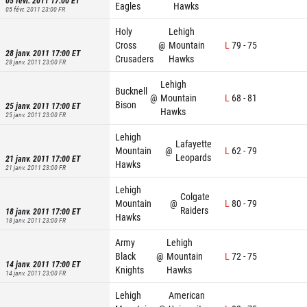
05 févr. 2011 17:00
ET
Eagles
Hawks
05 févr. 2011 23:00
FR
Holy
Lehigh
Cross
@
Mountain
L
79
-
75
28 janv. 2011 17:00
ET
Crusaders
Hawks
28 janv. 2011 23:00
FR
Lehigh
Bucknell
@
Mountain
L
68
-
81
Bison
25 janv. 2011 17:00
ET
Hawks
25 janv. 2011 23:00
FR
Lehigh
Lafayette
Mountain
@
L
62
-
79
Leopards
21 janv. 2011 17:00
ET
Hawks
21 janv. 2011 23:00
FR
Lehigh
Colgate
Mountain
@
L
80
-
79
Raiders
18 janv. 2011 17:00
ET
Hawks
18 janv. 2011 23:00
FR
Army
Lehigh
Black
@
Mountain
L
72
-
75
14 janv. 2011 17:00
ET
Knights
Hawks
14 janv. 2011 23:00
FR
Lehigh
American