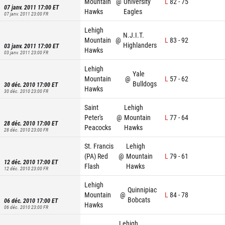
Mountain
@
University
L
82
-
75
07 janv. 2011 17:00
ET
Hawks
Eagles
07 janv. 2011 23:00
FR
Lehigh
N.J.I.T.
Mountain
@
L
83
-
92
Highlanders
03 janv. 2011 17:00
ET
Hawks
03 janv. 2011 23:00
FR
Lehigh
Yale
Mountain
@
L
57
-
62
Bulldogs
30 déc. 2010 17:00
ET
Hawks
30 déc. 2010 23:00
FR
Saint
Lehigh
Peter's
@
Mountain
L
77
-
64
28 déc. 2010 17:00
ET
Peacocks
Hawks
28 déc. 2010 23:00
FR
St. Francis
Lehigh
(PA) Red
@
Mountain
L
79
-
61
12 déc. 2010 17:00
ET
Flash
Hawks
12 déc. 2010 23:00
FR
Lehigh
Quinnipiac
Mountain
@
L
84
-
78
Bobcats
06 déc. 2010 17:00
ET
Hawks
06 déc. 2010 23:00
FR
Lehigh