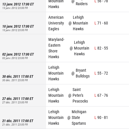
Mountain
@
L
56
-
78
Raiders
13 janv. 2012 17:00
ET
Hawks
13 janv. 2012 23:00
FR
American
Lehigh
University
@
Mountain
L
71
-
60
10 janv. 2012 17:00
ET
Eagles
Hawks
10 janv. 2012 23:00
FR
Maryland-
Lehigh
Eastern
@
Mountain
L
82
-
55
Shore
Hawks
02 janv. 2012 17:00
ET
Hawks
02 janv. 2012 23:00
FR
Lehigh
Bryant
Mountain
@
L
55
-
72
Bulldogs
30 déc. 2011 17:00
ET
Hawks
30 déc. 2011 23:00
FR
Lehigh
Saint
Mountain
@
Peter's
L
67
-
76
27 déc. 2011 17:00
ET
Hawks
Peacocks
27 déc. 2011 23:00
FR
Lehigh
Michigan
Mountain
@
State
L
90
-
81
21 déc. 2011 17:00
ET
Hawks
Spartans
21 déc. 2011 23:00
FR