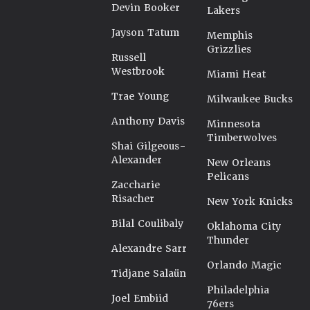
Devin Booker
Lakers
Jayson Tatum
Memphis
Grizzlies
Russell
Westbrook
Miami Heat
Trae Young
Milwaukee Bucks
Anthony Davis
Minnesota
Timberwolves
Shai Gilgeous-
Alexander
New Orleans
Pelicans
Zaccharie
Risacher
New York Knicks
Bilal Coulibaly
Oklahoma City
Thunder
Alexandre Sarr
Orlando Magic
Tidjane Salaün
Philadelphia
Joel Embiid
76ers