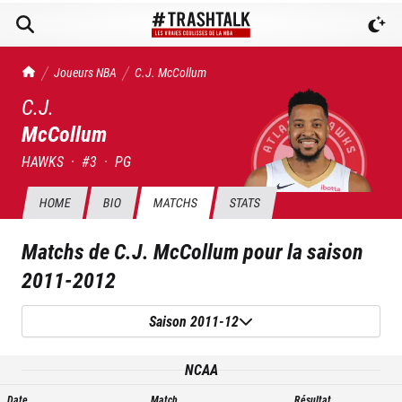
TrashTalk Actu NBA
Joueurs NBA
C.J.
McCollum
C.J.
McCollum
HAWKS
·
#
3
·
PG
HOME
BIO
MATCHS
STATS
Matchs de
C.J. McCollum
pour la saison
2011-2012
Saison 2011-12
NCAA
Date
Match
Résultat