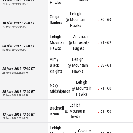
15 févr. 2012 17:00
ET
Hawks
15 févr. 2012 23:00
FR
Lehigh
Colgate
@
Mountain
L
89
-
69
Raiders
10 févr. 2012 17:00
ET
Hawks
10 févr. 2012 23:00
FR
Lehigh
American
Mountain
@
University
L
71
-
62
08 févr. 2012 17:00
ET
Hawks
Eagles
08 févr. 2012 23:00
FR
Army
Lehigh
Black
@
Mountain
L
83
-
64
28 janv. 2012 17:00
ET
Knights
Hawks
28 janv. 2012 23:00
FR
Lehigh
Navy
@
Mountain
L
71
-
60
Midshipmen
25 janv. 2012 17:00
ET
Hawks
25 janv. 2012 23:00
FR
Lehigh
Bucknell
@
Mountain
L
61
-
68
Bison
17 janv. 2012 17:00
ET
Hawks
17 janv. 2012 23:00
FR
Lehigh
Colgate