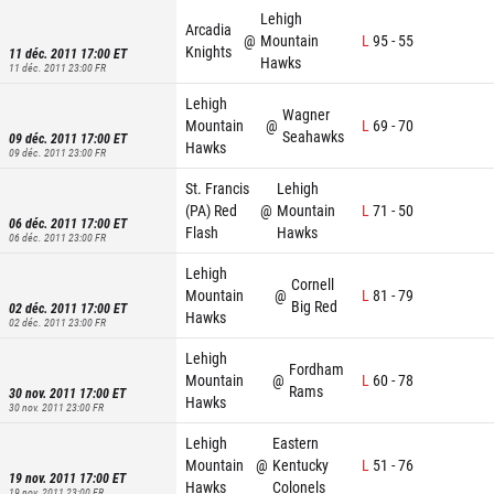
Lehigh
Arcadia
@
Mountain
L
95
-
55
Knights
11 déc. 2011 17:00
ET
Hawks
11 déc. 2011 23:00
FR
Lehigh
Wagner
Mountain
@
L
69
-
70
Seahawks
09 déc. 2011 17:00
ET
Hawks
09 déc. 2011 23:00
FR
St. Francis
Lehigh
(PA) Red
@
Mountain
L
71
-
50
06 déc. 2011 17:00
ET
Flash
Hawks
06 déc. 2011 23:00
FR
Lehigh
Cornell
Mountain
@
L
81
-
79
Big Red
02 déc. 2011 17:00
ET
Hawks
02 déc. 2011 23:00
FR
Lehigh
Fordham
Mountain
@
L
60
-
78
Rams
30 nov. 2011 17:00
ET
Hawks
30 nov. 2011 23:00
FR
Lehigh
Eastern
Mountain
@
Kentucky
L
51
-
76
19 nov. 2011 17:00
ET
Hawks
Colonels
19 nov. 2011 23:00
FR