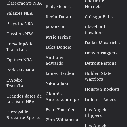
Charlotte
Classements NBA
Rudy Gobert
Hornets
Salaires NBA
Kevin Durant
Chicago Bulls
Playoffs NBA
Ja Morant
Cleveland
Cavaliers
Dossiers NBA
Kyrie Irving
Dallas Mavericks
Encyclopédie
Luka Doncic
TrashTalk
Denver Nuggets
Anthony
Équipes NBA
Edwards
Detroit Pistons
Podcasts NBA
James Harden
Golden State
Warriors
L'Apéro
Nikola Jokic
TrashTalk
Houston Rockets
Giannis
Grandes dates de
Antetokounmpo
Indiana Pacers
la saison NBA
Evan Fournier
Los Angeles
Incroyable
Clippers
Brocante Sports
Zion Williamson
Los Angeles