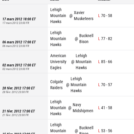
Lehigh
Xavier
Mountain
@
L
70
-
58
Musketeers
17 mars 2012 18:00
ET
Hawks
17 mars 2012 23:00
FR
Lehigh
Bucknell
Mountain
@
L
77
-
82
Bison
06 mars 2012 17:00
ET
Hawks
06 mars 2012 23:00
FR
American
Lehigh
University
@
Mountain
L
85
-
66
02 mars 2012 17:00
ET
Eagles
Hawks
02 mars 2012 23:00
FR
Lehigh
Colgate
@
Mountain
L
70
-
57
Raiders
28 févr. 2012 17:00
ET
Hawks
28 févr. 2012 23:00
FR
Lehigh
Navy
Mountain
@
L
41
-
58
Midshipmen
21 févr. 2012 17:00
ET
Hawks
21 févr. 2012 23:00
FR
Lehigh
Bucknell
Mountain
@
L
53
-
56
Bison