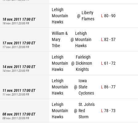
Lehigh
Liberty
Mountain
@
L
80
-
90
Flames
18 nov. 2011 17:00
ET
Hawks
18 nov. 2011 23:00
FR
William &
Lehigh
Mary
@
Mountain
L
82
-
57
17 nov. 2011 17:00
ET
Tribe
Hawks
17 nov. 2011 23:00
FR
Lehigh
Fairleigh
Mountain
@
Dickinson
L
61
-
72
14 nov. 2011 17:00
ET
Hawks
Knights
14 nov. 2011 23:00
FR
Lehigh
Iowa
Mountain
@
State
L
86
-
77
11 nov. 2011 17:00
ET
Hawks
Cyclones
11 nov. 2011 23:00
FR
Lehigh
St. John's
Mountain
@
Red
L
78
-
73
08 nov. 2011 17:00
ET
Hawks
Storm
08 nov. 2011 23:00
FR