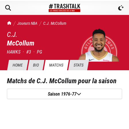
TrashTalk Actu NBA
Joueurs NBA
C.J.
McCollum
C.J.
McCollum
HAWKS
·
#
3
·
PG
HOME
BIO
MATCHS
STATS
Matchs de
C.J. McCollum
pour la saison
Saison 1976-77