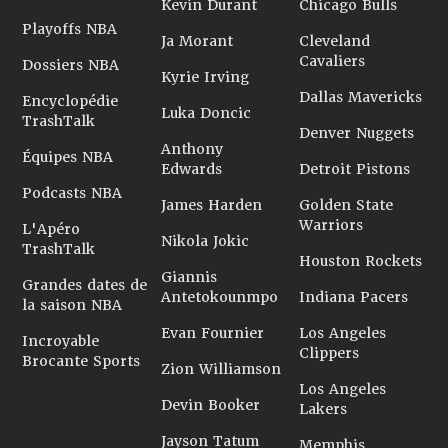
Kevin Durant
Chicago Bulls
Playoffs NBA
Ja Morant
Cleveland
Cavaliers
Dossiers NBA
Kyrie Irving
Dallas Mavericks
Encyclopédie
Luka Doncic
TrashTalk
Denver Nuggets
Anthony
Équipes NBA
Edwards
Detroit Pistons
Podcasts NBA
James Harden
Golden State
Warriors
L'Apéro
Nikola Jokic
TrashTalk
Houston Rockets
Giannis
Grandes dates de
Antetokounmpo
Indiana Pacers
la saison NBA
Evan Fournier
Los Angeles
Incroyable
Clippers
Brocante Sports
Zion Williamson
Los Angeles
Devin Booker
Lakers
Jayson Tatum
Memphis