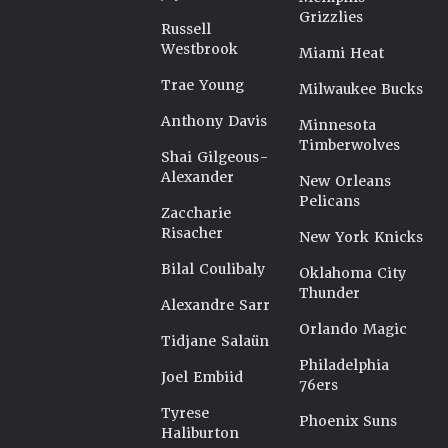
Grizzlies
Russell
Westbrook
Miami Heat
Trae Young
Milwaukee Bucks
Anthony Davis
Minnesota
Timberwolves
Shai Gilgeous-
Alexander
New Orleans
Pelicans
Zaccharie
Risacher
New York Knicks
Bilal Coulibaly
Oklahoma City
Thunder
Alexandre Sarr
Orlando Magic
Tidjane Salaün
Philadelphia
Joel Embiid
76ers
Tyrese
Phoenix Suns
Haliburton