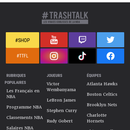
#SHOP
#TTFL
RUBRIQUES
JOUEURS
ÉQUIPES
POPULAIRES
Victor
Atlanta Hawks
Wembanyama
Les Français en
Boston Celtics
NBA
LeBron James
Brooklyn Nets
Programme NBA
Stephen Curry
Charlotte
Classements NBA
Rudy Gobert
Hornets
Salaires NBA