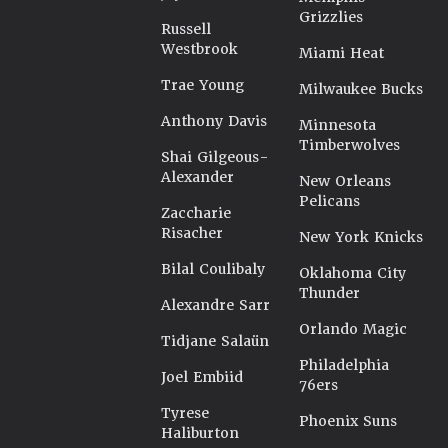
Grizzlies
Russell
Westbrook
Miami Heat
Trae Young
Milwaukee Bucks
Anthony Davis
Minnesota
Timberwolves
Shai Gilgeous-
Alexander
New Orleans
Pelicans
Zaccharie
Risacher
New York Knicks
Bilal Coulibaly
Oklahoma City
Thunder
Alexandre Sarr
Orlando Magic
Tidjane Salaün
Philadelphia
Joel Embiid
76ers
Tyrese
Phoenix Suns
Haliburton