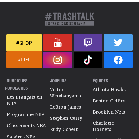
#SHOP
#TTFL
RUBRIQUES
JOUEURS
ÉQUIPES
POPULAIRES
Victor
Atlanta Hawks
Wembanyama
Les Français en
Boston Celtics
NBA
LeBron James
Brooklyn Nets
Programme NBA
Stephen Curry
Charlotte
Classements NBA
Rudy Gobert
Hornets
Salaires NBA