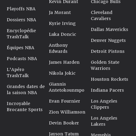
Kevin Durant
Chicago Bulls
Playoffs NBA
Ja Morant
Cleveland
Cavaliers
Dossiers NBA
Kyrie Irving
Dallas Mavericks
Encyclopédie
Luka Doncic
TrashTalk
Denver Nuggets
Anthony
Équipes NBA
Edwards
Detroit Pistons
Podcasts NBA
James Harden
Golden State
Warriors
L'Apéro
Nikola Jokic
TrashTalk
Houston Rockets
Giannis
Grandes dates de
Antetokounmpo
Indiana Pacers
la saison NBA
Evan Fournier
Los Angeles
Incroyable
Clippers
Brocante Sports
Zion Williamson
Los Angeles
Devin Booker
Lakers
Jayson Tatum
Memphis