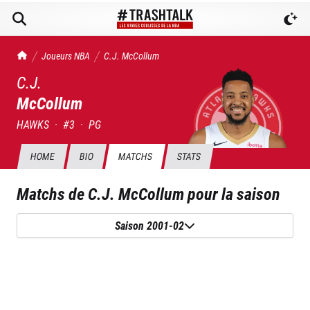
TrashTalk Actu NBA
Joueurs NBA
C.J.
McCollum
C.J.
McCollum
HAWKS
·
#
3
·
PG
HOME
BIO
MATCHS
STATS
Matchs de
C.J. McCollum
pour la saison
Saison 2001-02