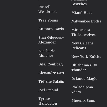
Grizzlies
Russell
Westbrook
Miami Heat
Trae Young
Milwaukee Bucks
Anthony Davis
Minnesota
Timberwolves
Shai Gilgeous-
Alexander
New Orleans
Pelicans
Zaccharie
Risacher
New York Knicks
Bilal Coulibaly
Oklahoma City
Thunder
Alexandre Sarr
Orlando Magic
Tidjane Salaün
Philadelphia
Joel Embiid
76ers
Tyrese
Phoenix Suns
Haliburton