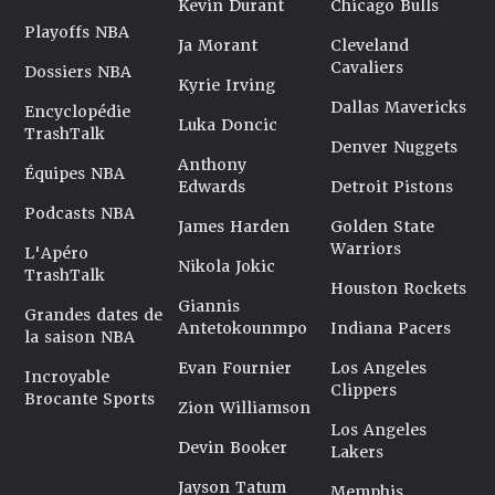
Kevin Durant
Chicago Bulls
Playoffs NBA
Ja Morant
Cleveland
Cavaliers
Dossiers NBA
Kyrie Irving
Dallas Mavericks
Encyclopédie
Luka Doncic
TrashTalk
Denver Nuggets
Anthony
Équipes NBA
Edwards
Detroit Pistons
Podcasts NBA
James Harden
Golden State
Warriors
L'Apéro
Nikola Jokic
TrashTalk
Houston Rockets
Giannis
Grandes dates de
Antetokounmpo
Indiana Pacers
la saison NBA
Evan Fournier
Los Angeles
Incroyable
Clippers
Brocante Sports
Zion Williamson
Los Angeles
Devin Booker
Lakers
Jayson Tatum
Memphis