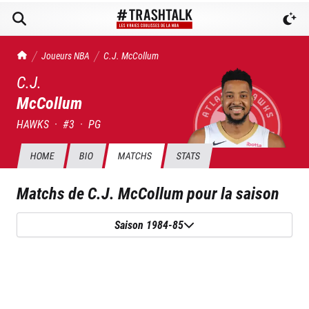
TrashTalk Actu NBA
Joueurs NBA
C.J.
McCollum
C.J.
McCollum
HAWKS
·
#
3
·
PG
HOME
BIO
MATCHS
STATS
Matchs de
C.J. McCollum
pour la saison
Saison 1984-85