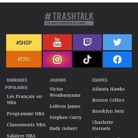
#SHOP
#TTFL
RUBRIQUES
JOUEURS
ÉQUIPES
POPULAIRES
Victor
Atlanta Hawks
Wembanyama
Les Français en
Boston Celtics
NBA
LeBron James
Brooklyn Nets
Programme NBA
Stephen Curry
Charlotte
Classements NBA
Rudy Gobert
Hornets
Salaires NBA