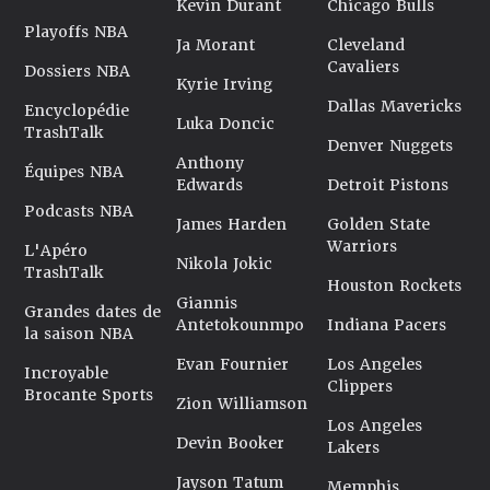
Kevin Durant
Chicago Bulls
Playoffs NBA
Ja Morant
Cleveland
Cavaliers
Dossiers NBA
Kyrie Irving
Dallas Mavericks
Encyclopédie
Luka Doncic
TrashTalk
Denver Nuggets
Anthony
Équipes NBA
Edwards
Detroit Pistons
Podcasts NBA
James Harden
Golden State
Warriors
L'Apéro
Nikola Jokic
TrashTalk
Houston Rockets
Giannis
Grandes dates de
Antetokounmpo
Indiana Pacers
la saison NBA
Evan Fournier
Los Angeles
Incroyable
Clippers
Brocante Sports
Zion Williamson
Los Angeles
Devin Booker
Lakers
Jayson Tatum
Memphis