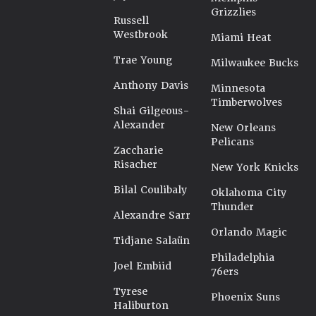
Grizzlies
Russell
Westbrook
Miami Heat
Trae Young
Milwaukee Bucks
Anthony Davis
Minnesota
Timberwolves
Shai Gilgeous-
Alexander
New Orleans
Pelicans
Zaccharie
Risacher
New York Knicks
Bilal Coulibaly
Oklahoma City
Thunder
Alexandre Sarr
Orlando Magic
Tidjane Salaün
Philadelphia
Joel Embiid
76ers
Tyrese
Phoenix Suns
Haliburton