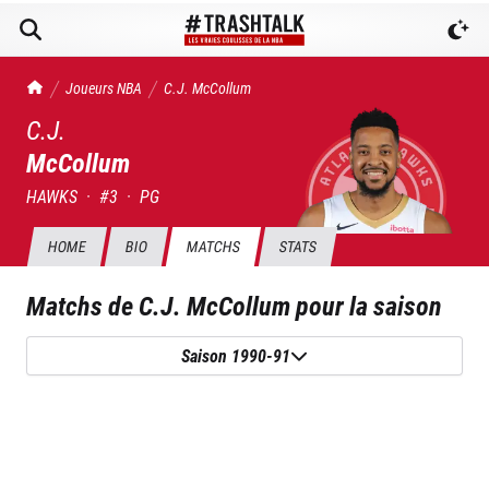
TrashTalk Actu NBA
Joueurs NBA
C.J.
McCollum
C.J.
McCollum
HAWKS
·
#
3
·
PG
HOME
BIO
MATCHS
STATS
Matchs de
C.J. McCollum
pour la saison
Saison 1990-91