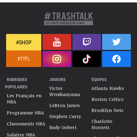
#SHOP
#TTFL
RUBRIQUES
JOUEURS
ÉQUIPES
POPULAIRES
Victor
Atlanta Hawks
Wembanyama
Les Français en
Boston Celtics
NBA
LeBron James
Brooklyn Nets
Programme NBA
Stephen Curry
Charlotte
Classements NBA
Rudy Gobert
Hornets
Salaires NBA