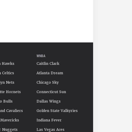
WNBA
a Hawks
Caitlin Clark
 Celtics
Atlanta Dream
yn Nets
Chicago Sky
tte Hornets
Connecticut Sun
o Bulls
Dallas Wings
and Cavaliers
Golden State Valkyries
 Mavericks
Indiana Fever
r Nuggets
Las Vegas Aces