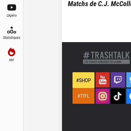
Matchs de
C.J. McCol
L'Apéro
Statistiques
Hot
#SHOP
#TTFL