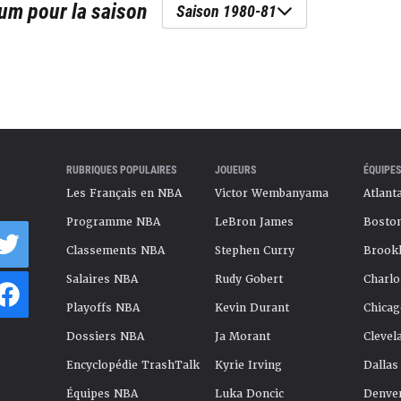
lum
pour la saison
Saison 1980-81
RUBRIQUES POPULAIRES
JOUEURS
ÉQUIPES
Les Français en NBA
Victor Wembanyama
Atlant
Programme NBA
LeBron James
Boston
Classements NBA
Stephen Curry
Brookl
Salaires NBA
Rudy Gobert
Charlo
Playoffs NBA
Kevin Durant
Chicag
Dossiers NBA
Ja Morant
Clevel
Encyclopédie TrashTalk
Kyrie Irving
Dallas
Équipes NBA
Luka Doncic
Denve