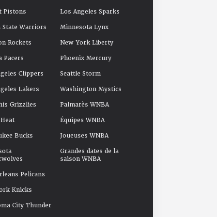
t Pistons
Los Angeles Sparks
 State Warriors
Minnesota Lynx
on Rockets
New York Liberty
a Pacers
Phoenix Mercury
geles Clippers
Seattle Storm
geles Lakers
Washington Mystics
s Grizzlies
Palmarès WNBA
 Heat
Équipes WNBA
ukee Bucks
Joueuses WNBA
sota
Grandes dates de la
rwolves
saison WNBA
leans Pelicans
ork Knicks
oma City Thunder