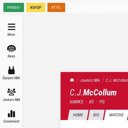
PARIER !
#SHOP
#TTFL
Menu
News
Équipes NBA
TrashTalk Actu NBA
Joueurs NBA
C.J.
McCollu
C.J.
McCollum
Joueurs NBA
HAWKS
·
#
3
·
PG
HOME
BIO
MATCHS
Classement