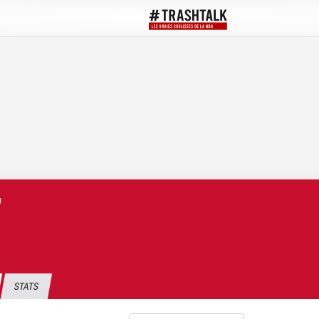
m
STATS