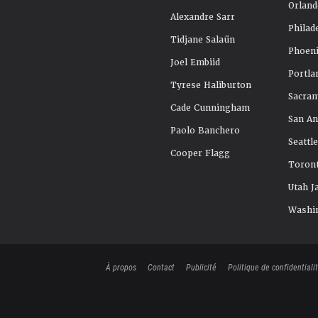
Orland
Alexandre Sarr
Philad
Tidjane Salaün
Phoeni
Joel Embiid
Portla
Tyrese Haliburton
Sacra
Cade Cunningham
San An
Paolo Banchero
Seattl
Cooper Flagg
Toront
Utah J
Washi
À propos
Contact
Publicité
Politique de confidentiali