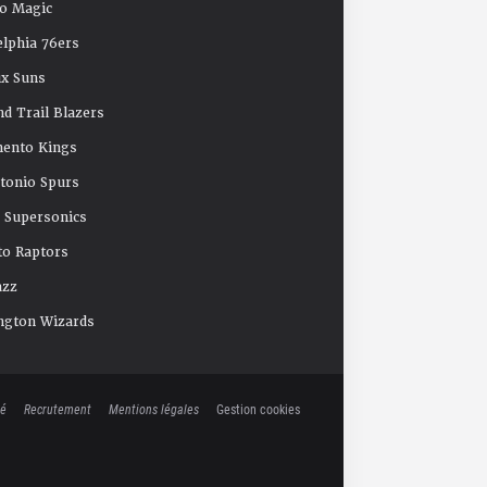
o Magic
elphia 76ers
x Suns
nd Trail Blazers
mento Kings
tonio Spurs
e Supersonics
o Raptors
azz
ngton Wizards
té
Recrutement
Mentions légales
Gestion cookies