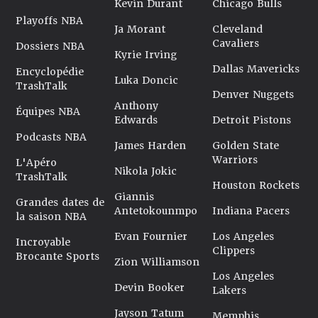
Kevin Durant
Chicago Bulls
Playoffs NBA
Ja Morant
Cleveland
Cavaliers
Dossiers NBA
Kyrie Irving
Dallas Mavericks
Encyclopédie
Luka Doncic
TrashTalk
Denver Nuggets
Anthony
Équipes NBA
Edwards
Detroit Pistons
Podcasts NBA
James Harden
Golden State
Warriors
L'Apéro
Nikola Jokic
TrashTalk
Houston Rockets
Giannis
Grandes dates de
Antetokounmpo
Indiana Pacers
la saison NBA
Evan Fournier
Los Angeles
Incroyable
Clippers
Brocante Sports
Zion Williamson
Los Angeles
Devin Booker
Lakers
Jayson Tatum
Memphis