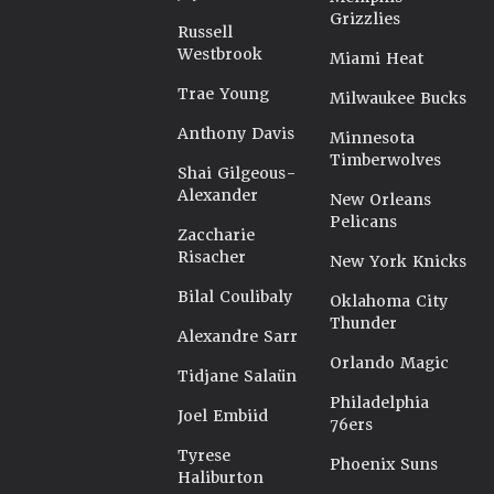
Grizzlies
Russell
Westbrook
Miami Heat
Trae Young
Milwaukee Bucks
Anthony Davis
Minnesota
Timberwolves
Shai Gilgeous-
Alexander
New Orleans
Pelicans
Zaccharie
Risacher
New York Knicks
Bilal Coulibaly
Oklahoma City
Thunder
Alexandre Sarr
Orlando Magic
Tidjane Salaün
Philadelphia
Joel Embiid
76ers
Tyrese
Phoenix Suns
Haliburton