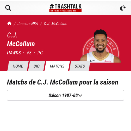
TrashTalk Actu NBA
Joueurs NBA
C.J.
McCollum
C.J.
McCollum
HAWKS
·
#
3
·
PG
HOME
BIO
MATCHS
STATS
Matchs de
C.J. McCollum
pour la saison
Saison 1987-88