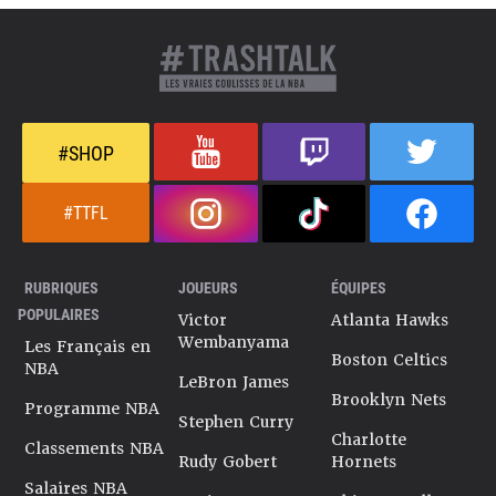
#SHOP
#TTFL
RUBRIQUES
JOUEURS
ÉQUIPES
POPULAIRES
Victor
Atlanta Hawks
Wembanyama
Les Français en
Boston Celtics
NBA
LeBron James
Brooklyn Nets
Programme NBA
Stephen Curry
Charlotte
Classements NBA
Rudy Gobert
Hornets
Salaires NBA