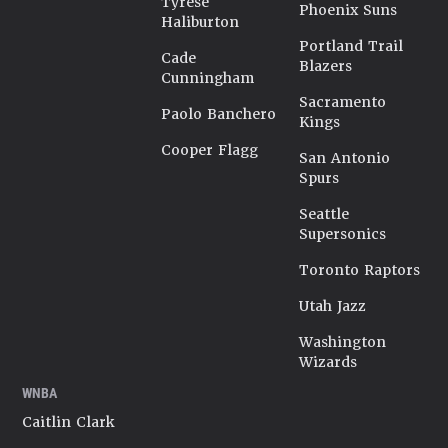
Tyrese
Phoenix Suns
Haliburton
Portland Trail
Cade
Blazers
Cunningham
Sacramento
Paolo Banchero
Kings
Cooper Flagg
San Antonio
Spurs
Seattle
Supersonics
Toronto Raptors
Utah Jazz
Washington
Wizards
WNBA
Caitlin Clark