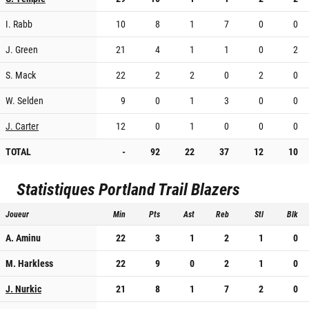
I. Rabb
10
8
1
7
0
0
J. Green
21
4
1
1
0
2
S. Mack
22
2
2
0
2
0
W. Selden
9
0
1
3
0
0
J. Carter
12
0
1
0
0
0
TOTAL
-
92
22
37
12
10
Statistiques
Portland Trail Blazers
Joueur
Min
Pts
Ast
Reb
Stl
Blk
A. Aminu
22
3
1
2
1
0
M. Harkless
22
9
0
2
1
0
J. Nurkic
21
8
1
7
2
0