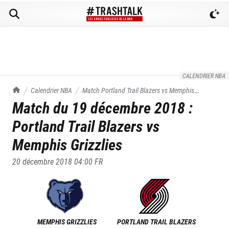
CALENDRIER NBA
TrashTalk Actu NBA
Calendrier NBA
Match
Portland Trail Blazers
vs
Memphis
Match du
19 décembre 2018
:
Grizzlies
du
19/12/2018
Portland Trail Blazers
vs
Memphis Grizzlies
20 décembre 2018 04:00
FR
MEMPHIS GRIZZLIES
PORTLAND TRAIL BLAZERS