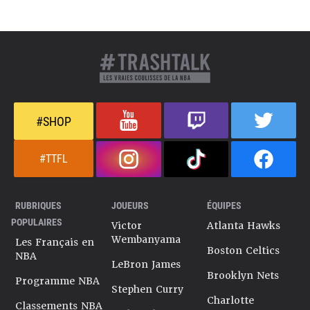
#SHOP
#TTFL
RUBRIQUES
JOUEURS
ÉQUIPES
POPULAIRES
Victor
Atlanta Hawks
Wembanyama
Les Français en
Boston Celtics
NBA
LeBron James
Brooklyn Nets
Programme NBA
Stephen Curry
Charlotte
Classements NBA