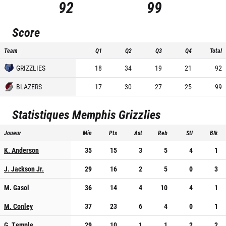
92
99
Score
Team
Q1
Q2
Q3
Q4
Total
GRIZZLIES
18
34
19
21
92
BLAZERS
17
30
27
25
99
Statistiques
Memphis Grizzlies
Joueur
Min
Pts
Ast
Reb
Stl
Blk
K. Anderson
35
15
3
5
4
1
J. Jackson Jr.
29
16
2
5
0
3
M. Gasol
36
14
4
10
4
1
M. Conley
37
23
6
4
0
1
G. Temple
29
10
1
1
2
2