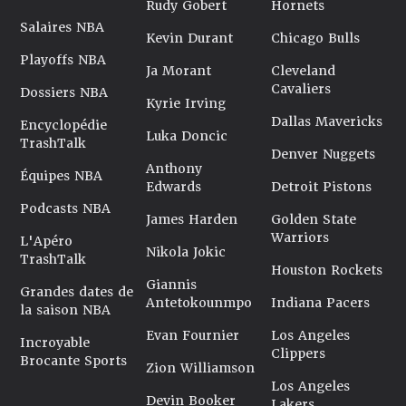
Rudy Gobert
Hornets
Salaires NBA
Kevin Durant
Chicago Bulls
Playoffs NBA
Ja Morant
Cleveland
Cavaliers
Dossiers NBA
Kyrie Irving
Dallas Mavericks
Encyclopédie
Luka Doncic
TrashTalk
Denver Nuggets
Anthony
Équipes NBA
Edwards
Detroit Pistons
Podcasts NBA
James Harden
Golden State
Warriors
L'Apéro
Nikola Jokic
TrashTalk
Houston Rockets
Giannis
Grandes dates de
Antetokounmpo
Indiana Pacers
la saison NBA
Evan Fournier
Los Angeles
Incroyable
Clippers
Brocante Sports
Zion Williamson
Los Angeles
Devin Booker
Lakers