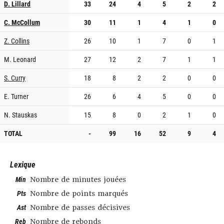
D. Lillard
33
24
4
5
2
2
C. McCollum
30
11
1
4
1
0
Z. Collins
26
10
1
7
0
1
M. Leonard
27
12
2
7
1
1
S. Curry
18
8
2
2
0
0
E. Turner
26
6
4
5
0
0
N. Stauskas
15
8
0
2
1
0
TOTAL
-
99
16
52
9
4
Lexique
Min
Nombre de minutes jouées
Pts
Nombre de points marqués
Ast
Nombre de passes décisives
Reb
Nombre de rebonds