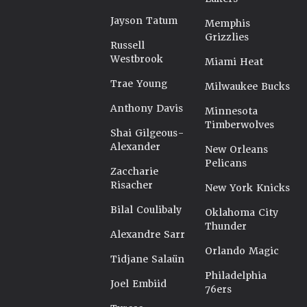
Jayson Tatum
Memphis
Grizzlies
Russell
Westbrook
Miami Heat
Trae Young
Milwaukee Bucks
Anthony Davis
Minnesota
Timberwolves
Shai Gilgeous-
Alexander
New Orleans
Pelicans
Zaccharie
Risacher
New York Knicks
Bilal Coulibaly
Oklahoma City
Thunder
Alexandre Sarr
Orlando Magic
Tidjane Salaün
Philadelphia
Joel Embiid
76ers