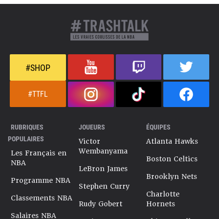
#SHOP
#TTFL
RUBRIQUES
JOUEURS
ÉQUIPES
POPULAIRES
Victor
Atlanta Hawks
Wembanyama
Les Français en
Boston Celtics
NBA
LeBron James
Brooklyn Nets
Programme NBA
Stephen Curry
Charlotte
Classements NBA
Rudy Gobert
Hornets
Salaires NBA