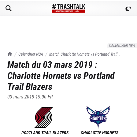
CALENDRIER NBA
TrashTalk Actu NBA
Calendrier NBA
Match
Charlotte Hornets
vs
Portland Trail
Match du
03 mars 2019
:
Blazers
du
03/03/2019
Charlotte Hornets
vs
Portland
Trail Blazers
03 mars 2019 19:00
FR
PORTLAND TRAIL BLAZERS
CHARLOTTE HORNETS