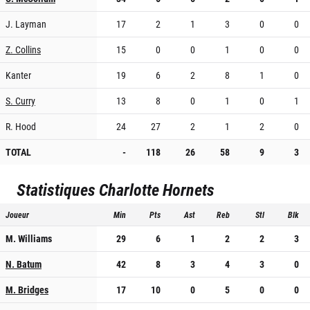
J. Layman
17
2
1
3
0
0
Z. Collins
15
0
0
1
0
0
Kanter
19
6
2
8
1
0
S. Curry
13
8
0
1
0
1
R. Hood
24
27
2
1
2
0
TOTAL
-
118
26
58
9
3
Statistiques
Charlotte Hornets
Joueur
Min
Pts
Ast
Reb
Stl
Blk
M. Williams
29
6
1
2
2
3
N. Batum
42
8
3
4
3
0
M. Bridges
17
10
0
5
0
0