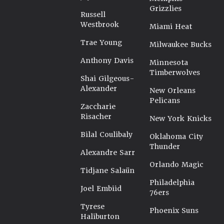
Grizzlies
Russell
Westbrook
Miami Heat
Trae Young
Milwaukee Bucks
Anthony Davis
Minnesota
Timberwolves
Shai Gilgeous-
Alexander
New Orleans
Pelicans
Zaccharie
Risacher
New York Knicks
Bilal Coulibaly
Oklahoma City
Thunder
Alexandre Sarr
Orlando Magic
Tidjane Salaün
Philadelphia
Joel Embiid
76ers
Tyrese
Phoenix Suns
Haliburton