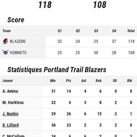
118
108
Score
Team
Q1
Q2
Q3
Q4
Total
BLAZERS
32
24
25
37
118
HORNETS
25
25
30
28
108
Statistiques
Portland Trail Blazers
Joueur
Min
Pts
Ast
Reb
Stl
Blk
A. Aminu
31
14
4
6
0
0
M. Harkless
22
6
3
8
2
0
J. Nurkic
29
26
6
15
2
1
D. Lillard
36
23
2
3
2
0
C. McCollum
34
6
6
2
0
1