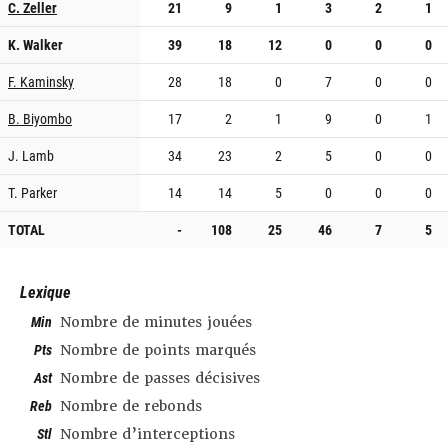
C. Zeller
21
9
1
3
2
1
K. Walker
39
18
12
0
0
0
F. Kaminsky
28
18
0
7
0
0
B. Biyombo
17
2
1
9
0
1
J. Lamb
34
23
2
5
0
0
T. Parker
14
14
5
0
0
0
TOTAL
-
108
25
46
7
5
Lexique
Min
Nombre de minutes jouées
Pts
Nombre de points marqués
Ast
Nombre de passes décisives
Reb
Nombre de rebonds
Stl
Nombre d’interceptions