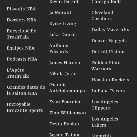
Kevin Durant
Chicago Bulls
Playoffs NBA
Ja Morant
Cleveland
Cavaliers
Dossiers NBA
Kyrie Irving
Dallas Mavericks
Encyclopédie
Luka Doncic
TrashTalk
Denver Nuggets
Anthony
Équipes NBA
Edwards
Detroit Pistons
Podcasts NBA
James Harden
Golden State
Warriors
L'Apéro
Nikola Jokic
TrashTalk
Houston Rockets
Giannis
Grandes dates de
Antetokounmpo
Indiana Pacers
la saison NBA
Evan Fournier
Los Angeles
Incroyable
Clippers
Brocante Sports
Zion Williamson
Los Angeles
Devin Booker
Lakers
Jayson Tatum
Memphis