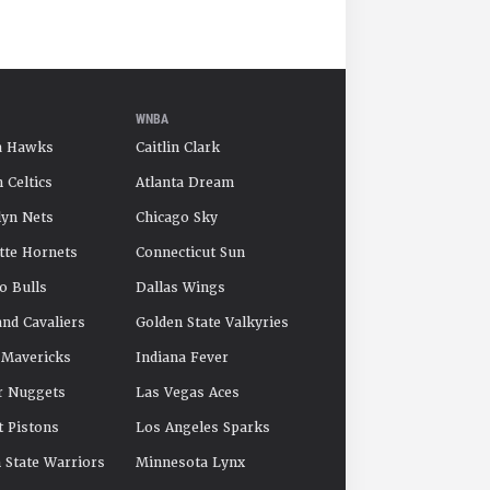
WNBA
a Hawks
Caitlin Clark
 Celtics
Atlanta Dream
yn Nets
Chicago Sky
tte Hornets
Connecticut Sun
o Bulls
Dallas Wings
and Cavaliers
Golden State Valkyries
 Mavericks
Indiana Fever
r Nuggets
Las Vegas Aces
t Pistons
Los Angeles Sparks
 State Warriors
Minnesota Lynx