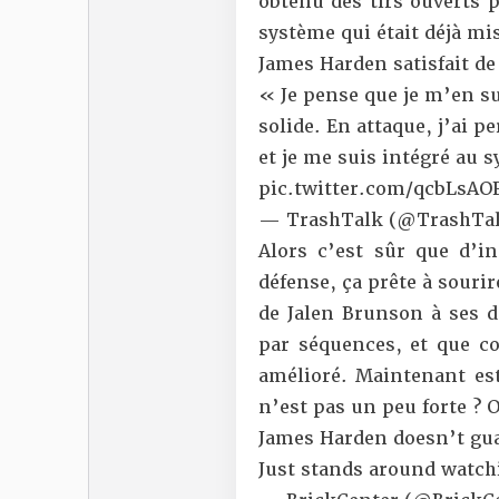
obtenu des tirs ouverts 
système qui était déjà mi
James Harden satisfait de
« Je pense que je m’en su
solide. En attaque, j’ai p
et je me suis intégré au 
pic.twitter.com/qcbLsA
— TrashTalk (@TrashTal
Alors c’est sûr que d’in
défense, ça prête à souri
de Jalen Brunson
à ses dé
par séquences, et que co
amélioré. Maintenant es
n’est pas un peu forte ?
James Harden doesn’t g
Just stands around watch