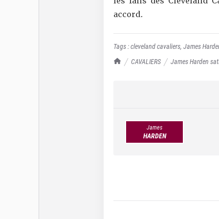
les fans des Cleveland C
accord.
Tags :
cleveland cavaliers
,
James Harde
TrashTalk Actu NBA
CAVALIERS
James Harden satis
James
HARDEN