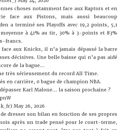
enter_)
May 24, 2026
 bonnes choses notamment face aux Raptors et en
rie face aux Pistons, mais aussi beaucoup
den a terminé ses Playoffs avec 19,2 points, 5,1
e moyenne à 41% au tir, 30% à 3-points et 83%
rs-francs.
face aux Knicks, il n’a jamais dépassé la barre
sses décisives. Une belle baisse qui n’a pas aidé
ncore de la bague…
e très sérieusement du record All Time.
ués en carrière, 0 bague de champion NBA.
e dépasser Karl Malone… la saison prochaine ?
UpnW
k_fr)
May 26, 2026
i de dresser son bilan en fonction de ses propres
mois après un trade pensé pour le court-terme,