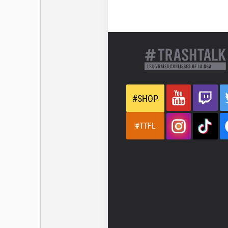
#SHOP
#TTFL