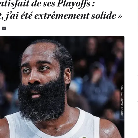
isfait de ses Playoffs :
 j’ai été extrêmement solide »
SOURCE IMAGE : YOUTUBE