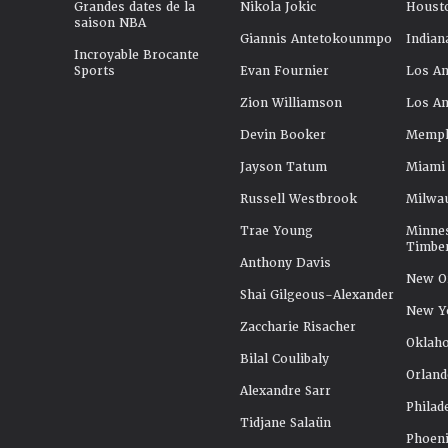
Grandes dates de la
Nikola Jokic
Houst
saison NBA
Giannis Antetokounmpo
Indian
Incroyable Brocante
Sports
Evan Fournier
Los An
Zion Williamson
Los An
Devin Booker
Memphi
Jayson Tatum
Miami
Russell Westbrook
Milwa
Trae Young
Minne
Timbe
Anthony Davis
New Or
Shai Gilgeous-Alexander
New Y
Zaccharie Risacher
Oklah
Bilal Coulibaly
Orland
Alexandre Sarr
Philad
Tidjane Salaün
Phoeni