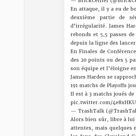
— BrickCenter (@BrickC
En attaque, il y a eu de
deuxième partie de sé
d’irrégularité. James Har
rebonds et 5,5 passes d
depuis la ligne des lance
En Finales de Conférence 
des 20 points ou des 5 pa
son équipe et l’éloigne e
James Harden se rapproch
191 matchs de Playoffs jo
Il est à 3 matchs joués d
pic.twitter.com/4e8xHK
— TrashTalk (@TrashTal
Alors bien sûr, libre à lu
attentes, mais quelques 