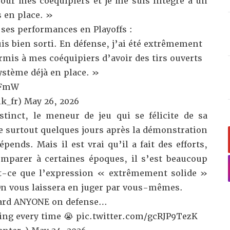
pour mes coéquipiers et je me suis intégré à un
s en place. »
 ses performances en Playoffs :
is bien sorti. En défense, j’ai été extrêmement
ermis à mes coéquipiers d’avoir des tirs ouverts
système déjà en place. »
OFmW
k_fr)
May 26, 2026
stinct, le meneur de jeu qui se félicite de sa
re surtout quelques jours après
la démonstration
pends. Mais il est vrai qu’il a fait des efforts,
mparer à certaines époques, il s’est beaucoup
t-ce que l’expression « extrêmement solide »
 On vous laissera en juger par vous-mêmes.
uard ANYONE on defense…
ing every time 😭
pic.twitter.com/gcRJP9TezK