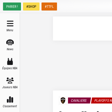
PARIER !
#SHOP
#TTFL
Menu
News
Équipes NBA
Joueurs NBA
CAVALIERS
PLAYOFFS 
Classement