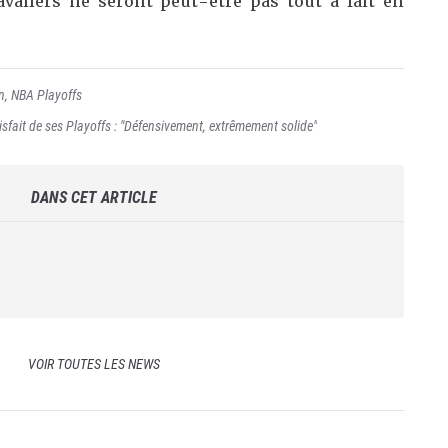
avaliers ne seront peut-être pas tout à fait en
n
,
NBA Playoffs
fait de ses Playoffs : "Défensivement, extrêmement solide"
DANS CET ARTICLE
VOIR TOUTES LES NEWS