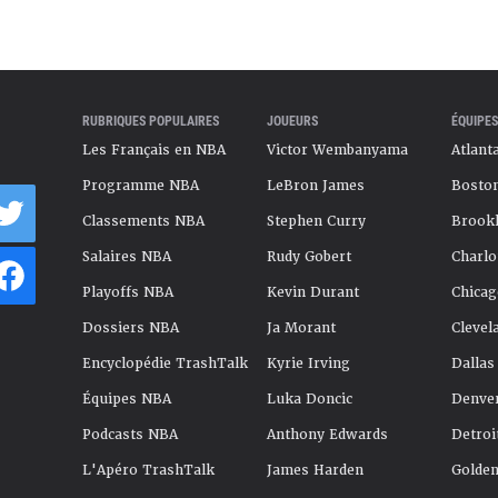
RUBRIQUES POPULAIRES
JOUEURS
ÉQUIPES
Les Français en NBA
Victor Wembanyama
Atlant
Programme NBA
LeBron James
Boston
Classements NBA
Stephen Curry
Brookl
Salaires NBA
Rudy Gobert
Charlo
Playoffs NBA
Kevin Durant
Chicag
Dossiers NBA
Ja Morant
Clevel
Encyclopédie TrashTalk
Kyrie Irving
Dallas
Équipes NBA
Luka Doncic
Denve
Podcasts NBA
Anthony Edwards
Detroi
L'Apéro TrashTalk
James Harden
Golden