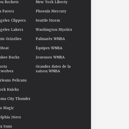
on Rockets
New York Liberty
a Pacers
Phoenix Mercury
geles Clippers
Seattle Storm
geles Lakers
Washington Mystics
s Grizzlies
Palmarès WNBA
 Heat
Équipes WNBA
ukee Bucks
Joueuses WNBA
sota
Grandes dates de la
rwolves
saison WNBA
leans Pelicans
ork Knicks
oma City Thunder
o Magic
elphia 76ers
x Suns