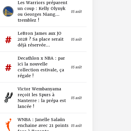
Les Warriors préparent
un coup : Kelly Olynyk
05 août
ou Georges Niang…
tremblez !
LeBron James aux JO
2028 ? Sa place serait
05 août
déjà réservée...
Decathlon x NBA : par
ici la nouvelle
05 août
collection estivale, ça
régale !
Victor Wembanyama
reçoit les Spurs à
05 août
Nanterre : la prépa est
lancée !
WNBA : Janelle Salaün
enchaine avec 21 points
05 août