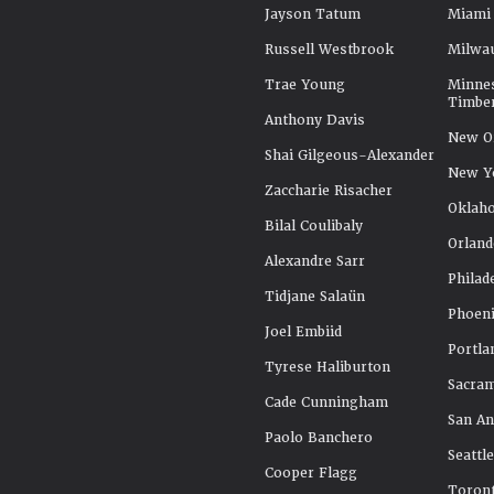
Jayson Tatum
Miami
Russell Westbrook
Milwa
Trae Young
Minne
Timbe
Anthony Davis
New Or
Shai Gilgeous-Alexander
New Y
Zaccharie Risacher
Oklah
Bilal Coulibaly
Orland
Alexandre Sarr
Philad
Tidjane Salaün
Phoeni
Joel Embiid
Portla
Tyrese Haliburton
Sacra
Cade Cunningham
San An
Paolo Banchero
Seattl
Cooper Flagg
Toront