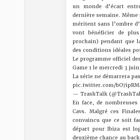
un monde d’écart entre
dernière semaine. Même si
méritent sans l’ombre d’u
vont bénéficier de pl
prochain) pendant que la
des conditions idéales po
Le programme officiel de
Game 1 le mercredi 3 juin
La série ne démarrera pa
pic.twitter.com/bO7ipRM
— TrashTalk (@TrashTal
En face, de nombreuses q
Cavs. Malgré ces Finale
convaincu que ce soit fa
départ pour Ibiza est l
deuxième chance au backc