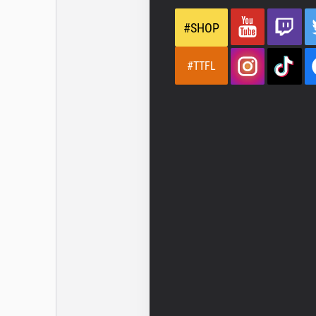
#SHOP
#TTFL