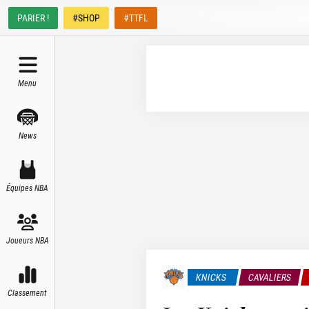
PARIER !
#SHOP
#TTFL
Menu
News
Équipes NBA
Joueurs NBA
KNICKS
CAVALIERS
Classement