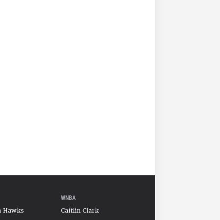
WNBA
a Hawks
Caitlin Clark