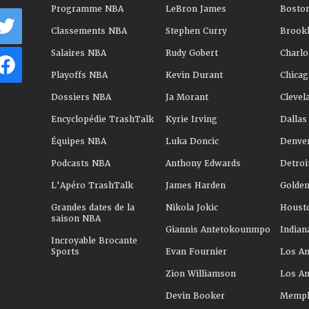
Programme NBA
LeBron James
Boston
Classements NBA
Stephen Curry
Brookl
Salaires NBA
Rudy Gobert
Charlo
Playoffs NBA
Kevin Durant
Chicag
Dossiers NBA
Ja Morant
Clevel
Encyclopédie TrashTalk
Kyrie Irving
Dallas
Équipes NBA
Luka Doncic
Denve
Podcasts NBA
Anthony Edwards
Detroi
L'Apéro TrashTalk
James Harden
Golden
Grandes dates de la
Nikola Jokic
Houst
saison NBA
Giannis Antetokounmpo
Indian
Incroyable Brocante
Sports
Evan Fournier
Los An
Zion Williamson
Los An
Devin Booker
Memphi