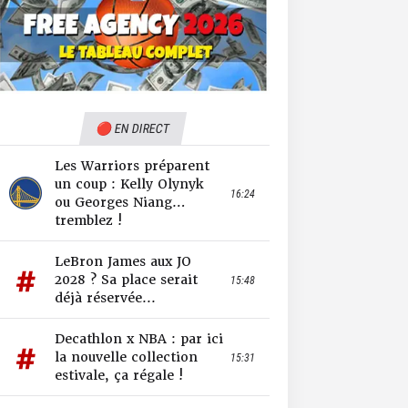
🔴 EN DIRECT
Les Warriors préparent
un coup : Kelly Olynyk
16:24
ou Georges Niang…
tremblez !
LeBron James aux JO
2028 ? Sa place serait
15:48
déjà réservée...
Decathlon x NBA : par ici
la nouvelle collection
15:31
estivale, ça régale !