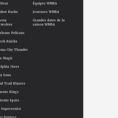
 Heat
Équipes WNBA
ukee Bucks
Joueuses WNBA
sota
Grandes dates de la
rwolves
saison WNBA
leans Pelicans
ork Knicks
oma City Thunder
o Magic
elphia 76ers
x Suns
nd Trail Blazers
mento Kings
tonio Spurs
e Supersonics
o Raptors