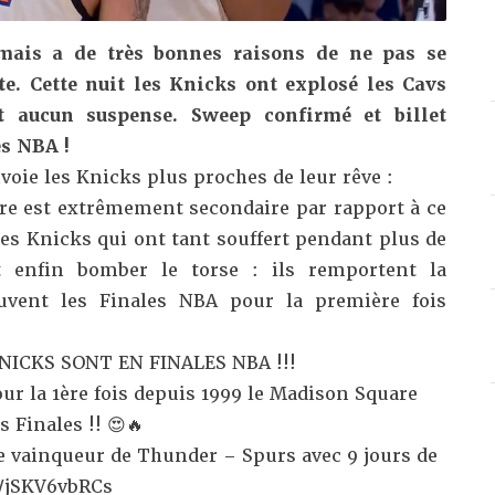
amais a de très bonnes raisons de ne pas se
ête. Cette nuit les Knicks ont explosé les Cavs
t aucun suspense. Sweep confirmé et billet
s NBA !
voie les Knicks plus proches de leur rêve :
tre est extrêmement secondaire par rapport à ce
es Knicks qui ont tant souffert pendant plus de
 enfin bomber le torse : ils remportent la
ouvent les Finales NBA pour la première fois
KNICKS SONT EN FINALES NBA !!!
our la 1ère fois depuis 1999 le Madison Square
s Finales !! 😍🔥
e vainqueur de Thunder – Spurs avec 9 jours de
m/jSKV6vbRCs