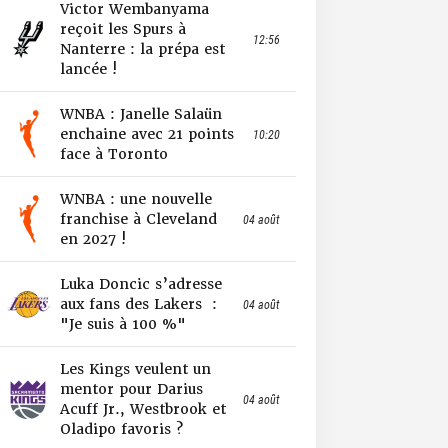
Victor Wembanyama
reçoit les Spurs à
12:56
Nanterre : la prépa est
lancée !
WNBA : Janelle Salaün
enchaine avec 21 points
10:20
face à Toronto
WNBA : une nouvelle
franchise à Cleveland
04 août
en 2027 !
Luka Doncic s’adresse
aux fans des Lakers :
04 août
"Je suis à 100 %"
Les Kings veulent un
mentor pour Darius
04 août
Acuff Jr., Westbrook et
Oladipo favoris ?