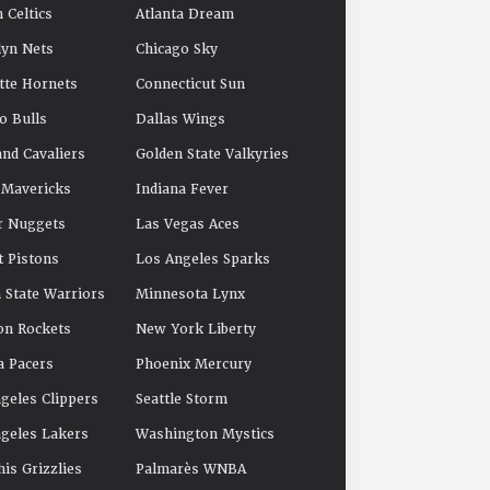
 Celtics
Atlanta Dream
yn Nets
Chicago Sky
tte Hornets
Connecticut Sun
o Bulls
Dallas Wings
and Cavaliers
Golden State Valkyries
 Mavericks
Indiana Fever
r Nuggets
Las Vegas Aces
t Pistons
Los Angeles Sparks
 State Warriors
Minnesota Lynx
on Rockets
New York Liberty
a Pacers
Phoenix Mercury
geles Clippers
Seattle Storm
geles Lakers
Washington Mystics
s Grizzlies
Palmarès WNBA