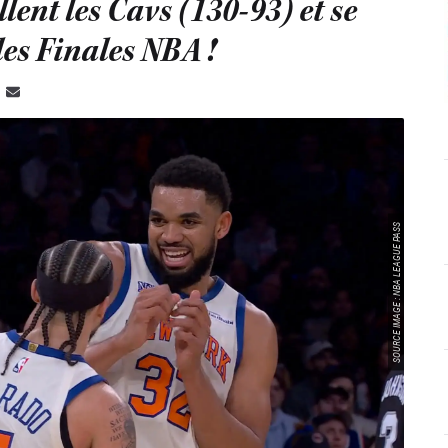
llent les Cavs (130-93) et se
les Finales NBA !
SOURCE IMAGE : NBA LEAGUE PASS