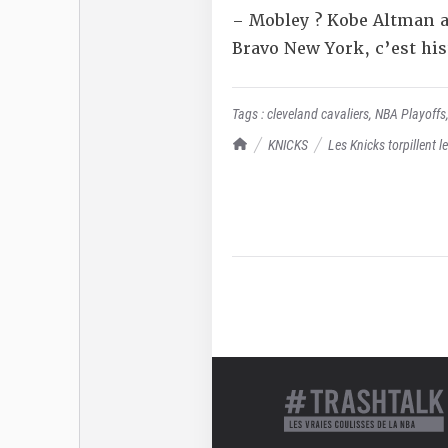
– Mobley ? Kobe Altman a
Bravo New York, c’est his
Tags :
cleveland cavaliers
,
NBA Playoffs
TrashTalk Actu NBA
KNICKS
Les Knicks torpillent l