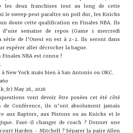
 les deux franchises tout au long de cette
 le sweep peut paraître un poil dur, les Knicks
n doute cette qualification en Finales NBA. Ils
us d’une semaine de repos (Game 1 mercredi
 série de l’Ouest en est à 2-2. Ils seront dans
ur espérer aller décrocher la bague.
s Finales NBA est connu !
.
s à New York mais bien à San Antonio ou OKC.
a6o
k_fr)
May 26, 2026
uestions vont devoir être posées cet été côté
s de Conférence, ils n’ont absolument jamais
ce aux Raptors, aux Pistons ou au Knicks et le
ogique. Faut-il changer de coach ? Donner une
ourt Harden – Mitchell ? Séparer la paire Allen