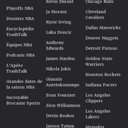
Kevin Durant
Chicago Bulls
Playoffs NBA
Ja Morant
Cleveland
Cavaliers
Dossiers NBA
Kyrie Irving
Dallas Mavericks
Encyclopédie
Luka Doncic
TrashTalk
Denver Nuggets
Anthony
Équipes NBA
Edwards
Detroit Pistons
Podcasts NBA
James Harden
Golden State
Warriors
L'Apéro
Nikola Jokic
TrashTalk
Houston Rockets
Giannis
Grandes dates de
Antetokounmpo
Indiana Pacers
la saison NBA
Evan Fournier
Los Angeles
Incroyable
Clippers
Brocante Sports
Zion Williamson
Los Angeles
Devin Booker
Lakers
Jayson Tatum
Memphis