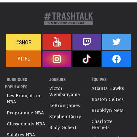
#SHOP
#TTFL
RUBRIQUES
JOUEURS
ÉQUIPES
POPULAIRES
Victor
Atlanta Hawks
Wembanyama
Les Français en
Boston Celtics
NBA
LeBron James
Brooklyn Nets
Programme NBA
Stephen Curry
Charlotte
Classements NBA
Rudy Gobert
Hornets
Salaires NBA