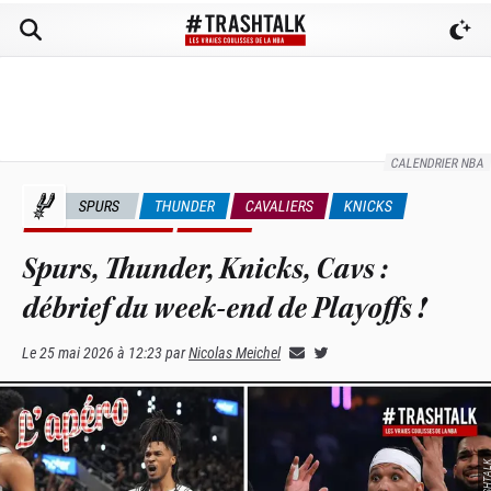
CALENDRIER NBA
SPURS
THUNDER
CAVALIERS
KNICKS
VIDÉOS TRASHTALK
L'APÉRO
Spurs, Thunder, Knicks, Cavs :
débrief du week-end de Playoffs !
Le
25 mai 2026 à 12:23
par
Nicolas Meichel