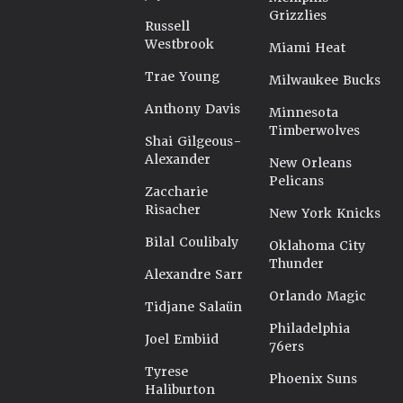
Grizzlies
Russell
Westbrook
Miami Heat
Trae Young
Milwaukee Bucks
Anthony Davis
Minnesota
Timberwolves
Shai Gilgeous-
Alexander
New Orleans
Pelicans
Zaccharie
Risacher
New York Knicks
Bilal Coulibaly
Oklahoma City
Thunder
Alexandre Sarr
Orlando Magic
Tidjane Salaün
Philadelphia
Joel Embiid
76ers
Tyrese
Phoenix Suns
Haliburton