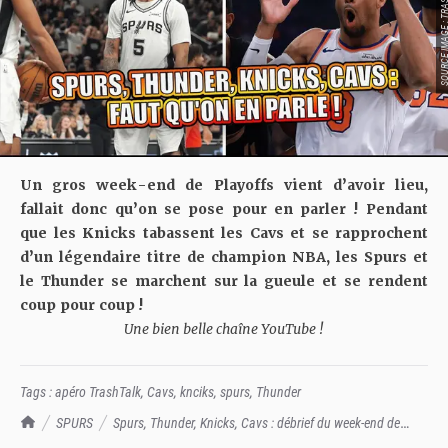
SOURCE IMAGE : TRA
Un gros week-end de Playoffs vient d’avoir lieu,
fallait donc qu’on se pose pour en parler ! Pendant
que les Knicks tabassent les Cavs et se rapprochent
d’un légendaire titre de champion NBA, les Spurs et
le Thunder se marchent sur la gueule et se rendent
coup pour coup !
Une bien belle chaîne YouTube !
Tags :
apéro TrashTalk
,
Cavs
,
knciks
,
spurs
,
Thunder
TrashTalk Actu NBA
SPURS
Spurs, Thunder, Knicks, Cavs : débrief du week-end de
Playoffs !