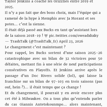
Taylor Jenkins a coaché les Grizzlies entre 2019 et
2025.
Il n’y a pas fait que des bons choix, mais l’équipe qui a
ramené de la hype à Memphis avec Ja Morant et ses
potes… c’est la sienne.
Il était déjà passé aux Bucks en tant qu’assistant lors
de la saison 2018-19 ! 🦌
pic.twitter.com/oweadxhxky
— TrashTalk (@TrashTalk_fr)
April 23, 2026
Le changement c’est maintenant ?
Pour rappel, les Bucks sortent d’une saison 2025-26
catastrophique avec un bilan de 32 victoires pour 50
défaites, mettant fin à une série de neuf participations
consécutives en Playoffs. Et Jenkins arrive après le
passage d’un Doc Rivers solide (lol), qui laisse la
franchise sur un bilan de 97-103 en trois saisons (pas
ouf, hein ?)… il était temps que ça change !
Et du changement, il pourrait y en avoir encore plus
cet été à Milwaukee. On a tous plus qu’entendu parler
du cas Giannis Antetokounmpo… alors maintenant,