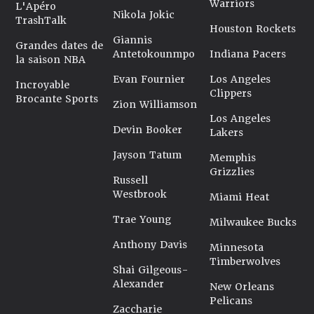
Warriors
L'Apéro
Nikola Jokic
TrashTalk
Houston Rockets
Giannis
Grandes dates de
Antetokounmpo
Indiana Pacers
la saison NBA
Evan Fournier
Los Angeles
Incroyable
Clippers
Brocante Sports
Zion Williamson
Los Angeles
Devin Booker
Lakers
Jayson Tatum
Memphis
Grizzlies
Russell
Westbrook
Miami Heat
Trae Young
Milwaukee Bucks
Anthony Davis
Minnesota
Timberwolves
Shai Gilgeous-
Alexander
New Orleans
Pelicans
Zaccharie