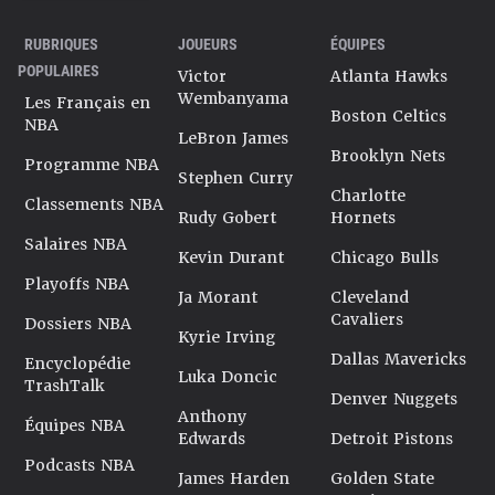
RUBRIQUES
JOUEURS
ÉQUIPES
POPULAIRES
Victor
Atlanta Hawks
Wembanyama
Les Français en
Boston Celtics
NBA
LeBron James
Brooklyn Nets
Programme NBA
Stephen Curry
Charlotte
Classements NBA
Rudy Gobert
Hornets
Salaires NBA
Kevin Durant
Chicago Bulls
Playoffs NBA
Ja Morant
Cleveland
Cavaliers
Dossiers NBA
Kyrie Irving
Dallas Mavericks
Encyclopédie
Luka Doncic
TrashTalk
Denver Nuggets
Anthony
Équipes NBA
Edwards
Detroit Pistons
Podcasts NBA
James Harden
Golden State