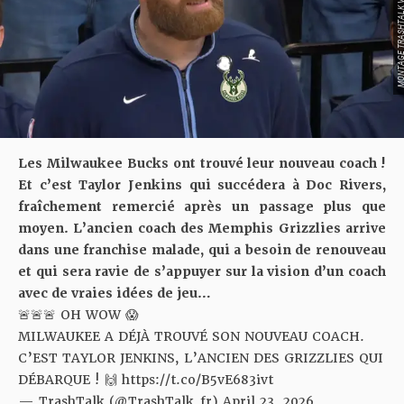
MONTAGE TRASHTALK VIA 
Les Milwaukee Bucks ont trouvé leur nouveau coach !
Et c’est Taylor Jenkins qui succédera à Doc Rivers,
fraîchement remercié après un passage plus que
moyen. L’ancien coach des Memphis Grizzlies arrive
dans une franchise malade, qui a besoin de renouveau
et qui sera ravie de s’appuyer sur la vision d’un coach
avec de vraies idées de jeu…
🚨🚨🚨 OH WOW 😱
MILWAUKEE A DÉJÀ TROUVÉ SON NOUVEAU COACH.
C’EST TAYLOR JENKINS, L’ANCIEN DES GRIZZLIES QUI
DÉBARQUE ! 🙌
https://t.co/B5vE683ivt
— TrashTalk (@TrashTalk_fr)
April 23, 2026