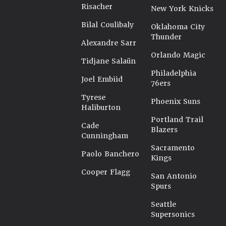
Risacher
New York Knicks
Bilal Coulibaly
Oklahoma City
Thunder
Alexandre Sarr
Orlando Magic
Tidjane Salaün
Philadelphia
Joel Embiid
76ers
Tyrese
Phoenix Suns
Haliburton
Portland Trail
Cade
Blazers
Cunningham
Sacramento
Paolo Banchero
Kings
Cooper Flagg
San Antonio
Spurs
Seattle
Supersonics