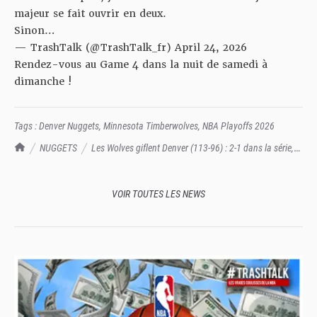
majeur se fait ouvrir en deux.
Sinon…
— TrashTalk (@TrashTalk_fr)
April 24, 2026
Rendez-vous au Game 4 dans la nuit de samedi à
dimanche !
Tags :
Denver Nuggets
,
Minnesota Timberwolves
,
NBA Playoffs 2026
TrashTalk Actu NBA
NUGGETS
Les Wolves giflent Denver (113-96) : 2-1 dans la série,
grand Rudy Gobert !
VOIR TOUTES LES NEWS