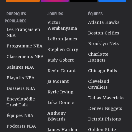
RUBRIQUES
JOUEURS
ÉQUIPES
POPULAIRES
Victor
Atlanta Hawks
Wembanyama
Les Français en
Boston Celtics
NBA
LeBron James
Brooklyn Nets
Programme NBA
Stephen Curry
Charlotte
Classements NBA
Rudy Gobert
Hornets
Salaires NBA
Kevin Durant
Chicago Bulls
Playoffs NBA
Ja Morant
Cleveland
Cavaliers
Dossiers NBA
Kyrie Irving
Dallas Mavericks
Encyclopédie
Luka Doncic
TrashTalk
Denver Nuggets
Anthony
Équipes NBA
Edwards
Detroit Pistons
Podcasts NBA
James Harden
Golden State