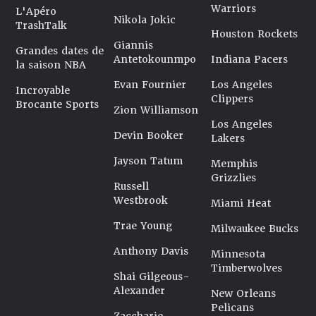
Warriors
L'Apéro
Nikola Jokic
TrashTalk
Houston Rockets
Giannis
Grandes dates de
Antetokounmpo
Indiana Pacers
la saison NBA
Evan Fournier
Los Angeles
Incroyable
Clippers
Brocante Sports
Zion Williamson
Los Angeles
Devin Booker
Lakers
Jayson Tatum
Memphis
Grizzlies
Russell
Westbrook
Miami Heat
Trae Young
Milwaukee Bucks
Anthony Davis
Minnesota
Timberwolves
Shai Gilgeous-
Alexander
New Orleans
Pelicans