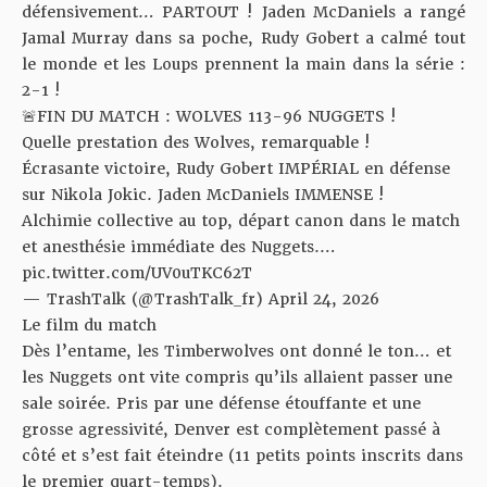
défensivement… PARTOUT ! Jaden McDaniels a rangé
Jamal Murray dans sa poche, Rudy Gobert a calmé tout
le monde et les Loups prennent la main dans la série :
2-1 !
🚨FIN DU MATCH : WOLVES 113-96 NUGGETS !
Quelle prestation des Wolves, remarquable !
Écrasante victoire, Rudy Gobert IMPÉRIAL en défense
sur Nikola Jokic. Jaden McDaniels IMMENSE !
Alchimie collective au top, départ canon dans le match
et anesthésie immédiate des Nuggets.…
pic.twitter.com/UV0uTKC62T
— TrashTalk (@TrashTalk_fr)
April 24, 2026
Le film du match
Dès l’entame, les Timberwolves ont donné le ton… et
les Nuggets ont vite compris qu’ils allaient passer une
sale soirée. Pris par une défense étouffante et une
grosse agressivité, Denver est complètement passé à
côté et s’est fait éteindre (11 petits points inscrits dans
le premier quart-temps).