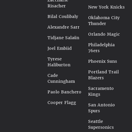
Zaccharie
Risacher
New York Knicks
Bilal Coulibaly
Oklahoma City
Thunder
Alexandre Sarr
Orlando Magic
Tidjane Salaün
Philadelphia
Joel Embiid
76ers
Tyrese
Phoenix Suns
Haliburton
Portland Trail
Cade
Blazers
Cunningham
Sacramento
Paolo Banchero
Kings
Cooper Flagg
San Antonio
Spurs
Seattle
Supersonics