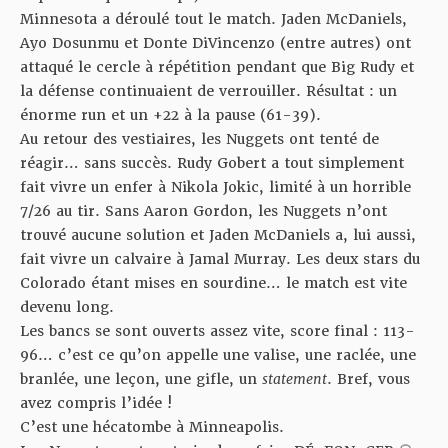
Minnesota a déroulé tout le match. Jaden McDaniels,
Ayo Dosunmu et Donte DiVincenzo (entre autres) ont
attaqué le cercle à répétition pendant que Big Rudy et
la défense continuaient de verrouiller. Résultat : un
énorme run et un +22 à la pause (61-39).
Au retour des vestiaires, les Nuggets ont tenté de
réagir… sans succès. Rudy Gobert a tout simplement
fait vivre un enfer à Nikola Jokic, limité à un horrible
7/26 au tir. Sans Aaron Gordon, les Nuggets n’ont
trouvé aucune solution et Jaden McDaniels a, lui aussi,
fait vivre un calvaire à Jamal Murray. Les deux stars du
Colorado étant mises en sourdine… le match est vite
devenu long.
Les bancs se sont ouverts assez vite, score final : 113-
96… c’est ce qu’on appelle une valise, une raclée, une
branlée, une leçon, une gifle, un
statement
. Bref, vous
avez compris l’idée !
C’est une hécatombe à Minneapolis.