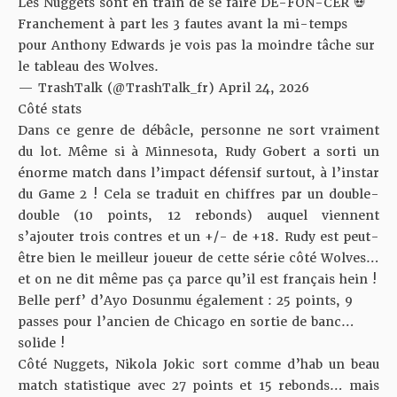
Les Nuggets sont en train de se faire DÉ-FON-CER 💀
Franchement à part les 3 fautes avant la mi-temps
pour Anthony Edwards je vois pas la moindre tâche sur
le tableau des Wolves.
— TrashTalk (@TrashTalk_fr)
April 24, 2026
Côté stats
Dans ce genre de débâcle, personne ne sort vraiment
du lot. Même si à Minnesota, Rudy Gobert a sorti un
énorme match dans l’impact défensif surtout, à l’instar
du Game 2 ! Cela se traduit en chiffres par un double-
double (10 points, 12 rebonds) auquel viennent
s’ajouter trois contres et un +/- de +18. Rudy est peut-
être bien le meilleur joueur de cette série côté Wolves…
et on ne dit même pas ça parce qu’il est français hein !
Belle perf’ d’Ayo Dosunmu également : 25 points, 9
passes pour l’ancien de Chicago en sortie de banc…
solide !
Côté Nuggets, Nikola Jokic sort comme d’hab un beau
match statistique avec 27 points et 15 rebonds… mais