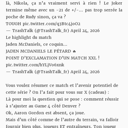
là, Nikola, ça n’a vraiment servi à rien ! Le Joker
termine même avec un -21 de +/-… pas trop serrée la
poche de Rudy sinon, ça va ?
TOUGH
pic.twitter.com/q3Btc4joO2
— TrashTalk (@TrashTalk_fr)
April 24, 2026
Le highlight du match
Jaden McDaniels, ce coquin…
JADEN MCDANIELS LE PÉTARD 🔥
POINT D’EXCLAMATION D’UN MATCH XXL !
pic.twitter.com/hYLjVo6xnk
— TrashTalk (@TrashTalk_fr)
April 24, 2026
Vous voulez résumer ce match et l’avenir potentiel de
cette série ? On l’a fait pour vous sur X (cadeau) :
Là pour moi la question qui se pose : comment réussir
à s’ajuster au Game 4 côté Denver ?
Ok, Aaron Gordon est absent, ça joue.
Mais d’un côté comme de l’autre du terrain, va falloir
fournir bien plus, joueurs ET entraîneurs. Ton joueur