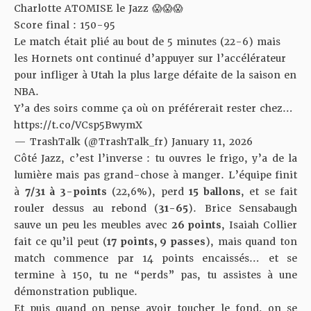
Charlotte ATOMISE le Jazz 😱😱😱
Score final : 150-95
Le match était plié au bout de 5 minutes (22-6) mais
les Hornets ont continué d’appuyer sur l’accélérateur
pour infliger à Utah la plus large défaite de la saison en
NBA.
Y’a des soirs comme ça où on préférerait rester chez…
https://t.co/VCsp5BwymX
— TrashTalk (@TrashTalk_fr)
January 11, 2026
Côté Jazz, c’est l’inverse : tu ouvres le frigo, y’a de la
lumière mais pas grand-chose à manger. L’équipe finit
à
7/31 à 3-points
(22,6%), perd
15 ballons
, et se fait
rouler dessus au rebond (
31-65
). Brice Sensabaugh
sauve un peu les meubles avec
26 points
, Isaiah Collier
fait ce qu’il peut (
17 points, 9 passes
), mais quand ton
match commence par 14 points encaissés… et se
termine à 150, tu ne “perds” pas, tu assistes à une
démonstration publique.
Et puis quand on pense avoir toucher le fond, on se