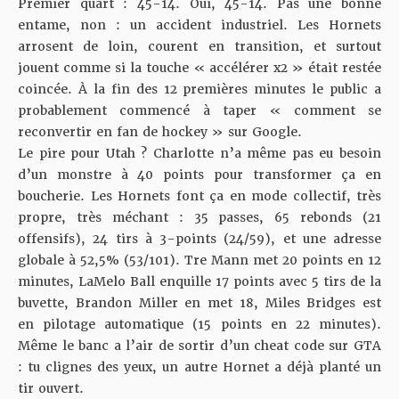
Premier quart : 45-14. Oui, 45-14. Pas une bonne
entame, non : un accident industriel. Les Hornets
arrosent de loin, courent en transition, et surtout
jouent comme si la touche « accélérer x2 » était restée
coincée. À la fin des 12 premières minutes le public a
probablement commencé à taper « comment se
reconvertir en fan de hockey » sur Google.
Le pire pour Utah ? Charlotte n’a même pas eu besoin
d’un monstre à 40 points pour transformer ça en
boucherie. Les Hornets font ça en mode collectif, très
propre, très méchant : 35 passes, 65 rebonds (21
offensifs), 24 tirs à 3-points (24/59), et une adresse
globale à 52,5% (53/101). Tre Mann met 20 points en 12
minutes, LaMelo Ball enquille 17 points avec 5 tirs de la
buvette, Brandon Miller en met 18, Miles Bridges est
en pilotage automatique (15 points en 22 minutes).
Même le banc a l’air de sortir d’un cheat code sur GTA
: tu clignes des yeux, un autre Hornet a déjà planté un
tir ouvert.