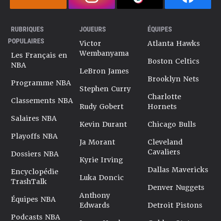
RUBRIQUES
JOUEURS
ÉQUIPES
POPULAIRES
Victor
Atlanta Hawks
Wembanyama
Les Français en
Boston Celtics
NBA
LeBron James
Brooklyn Nets
Programme NBA
Stephen Curry
Charlotte
Classements NBA
Rudy Gobert
Hornets
Salaires NBA
Kevin Durant
Chicago Bulls
Playoffs NBA
Ja Morant
Cleveland
Cavaliers
Dossiers NBA
Kyrie Irving
Dallas Mavericks
Encyclopédie
Luka Doncic
TrashTalk
Denver Nuggets
Anthony
Équipes NBA
Edwards
Detroit Pistons
Podcasts NBA