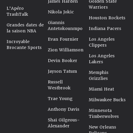
James Harden
Golden State
Warriors
L'Apéro
Nikola Jokic
TrashTalk
Houston Rockets
Giannis
Grandes dates de
Antetokounmpo
Indiana Pacers
la saison NBA
Evan Fournier
Los Angeles
Incroyable
Clippers
Brocante Sports
Zion Williamson
Los Angeles
Devin Booker
Lakers
Jayson Tatum
Memphis
Grizzlies
Russell
Westbrook
Miami Heat
Trae Young
Milwaukee Bucks
Anthony Davis
Minnesota
Timberwolves
Shai Gilgeous-
Alexander
New Orleans