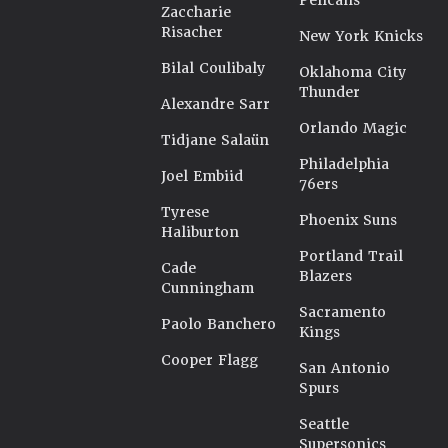
Pelicans
Zaccharie
Risacher
New York Knicks
Bilal Coulibaly
Oklahoma City
Thunder
Alexandre Sarr
Orlando Magic
Tidjane Salaün
Philadelphia
Joel Embiid
76ers
Tyrese
Phoenix Suns
Haliburton
Portland Trail
Cade
Blazers
Cunningham
Sacramento
Paolo Banchero
Kings
Cooper Flagg
San Antonio
Spurs
Seattle
Supersonics