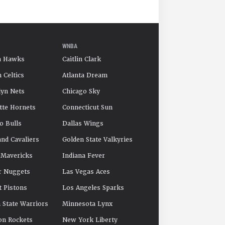
WNBA
a Hawks
Caitlin Clark
 Celtics
Atlanta Dream
yn Nets
Chicago Sky
tte Hornets
Connecticut Sun
o Bulls
Dallas Wings
and Cavaliers
Golden State Valkyries
 Mavericks
Indiana Fever
r Nuggets
Las Vegas Aces
t Pistons
Los Angeles Sparks
 State Warriors
Minnesota Lynx
on Rockets
New York Liberty