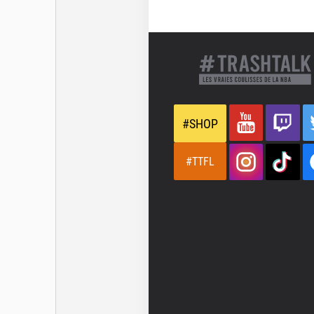
#SHOP
#TTFL