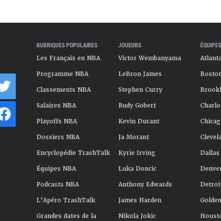
RUBRIQUES POPULAIRES
JOUEURS
ÉQUIPES
Les Français en NBA
Victor Wembanyama
Atlant
Programme NBA
LeBron James
Boston
Classements NBA
Stephen Curry
Brookl
Salaires NBA
Rudy Gobert
Charlo
Playoffs NBA
Kevin Durant
Chicag
Dossiers NBA
Ja Morant
Clevel
Encyclopédie TrashTalk
Kyrie Irving
Dallas
Équipes NBA
Luka Doncic
Denve
Podcasts NBA
Anthony Edwards
Detroi
L'Apéro TrashTalk
James Harden
Golden
Grandes dates de la
Nikola Jokic
Houst