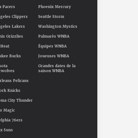
a Pacers
Phoenix Mercury
geles Clippers
Seattle Storm
geles Lakers
Washington Mystics
s Grizzlies
Palmarès WNBA
 Heat
Équipes WNBA
ukee Bucks
Joueuses WNBA
sota
Grandes dates de la
rwolves
saison WNBA
leans Pelicans
ork Knicks
oma City Thunder
o Magic
elphia 76ers
x Suns