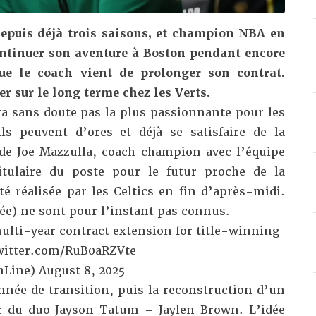
depuis déjà trois saisons, et champion NBA en
ontinuer son aventure à Boston pendant encore
que le coach vient de prolonger son contrat.
er sur le long terme chez les Verts.
a sans doute pas la plus passionnante pour les
ls peuvent d’ores et déjà se satisfaire de la
de Joe Mazzulla, coach champion avec l’équipe
itulaire du poste pour le futur proche de la
é réalisée par les Celtics en fin d’après-midi.
ée) ne sont pour l’instant pas connus.
ulti-year contract extension for title-winning
witter.com/RuB0aRZVte
nLine)
August 8, 2025
nnée de transition, puis la reconstruction d’un
r du duo Jayson Tatum – Jaylen Brown. L’idée