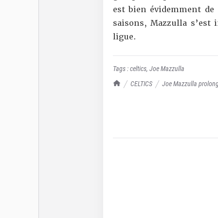
est bien évidemment de 
saisons, Mazzulla s’est
ligue.
Tags :
celtics
,
Joe Mazzulla
TrashTalk Actu NBA
CELTICS
Joe Mazzulla prolongé