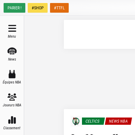
PARIER !
#SHOP
#TTFL
Menu
News
Équipes NBA
Joueurs NBA
CELTICS
NEWS NBA
Classement