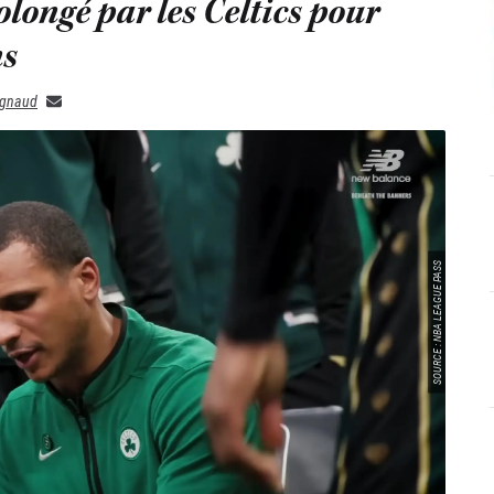
longé par les Celtics pour
ns
ignaud
SOURCE : NBA LEAGUE PASS