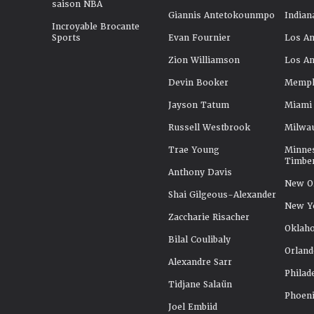
saison NBA
Giannis Antetokounmpo
Indian
Incroyable Brocante
Sports
Evan Fournier
Los An
Zion Williamson
Los An
Devin Booker
Memphi
Jayson Tatum
Miami
Russell Westbrook
Milwa
Trae Young
Minne
Timbe
Anthony Davis
New Or
Shai Gilgeous-Alexander
New Y
Zaccharie Risacher
Oklah
Bilal Coulibaly
Orland
Alexandre Sarr
Philad
Tidjane Salaün
Phoeni
Joel Embiid