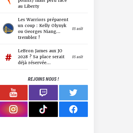
points) mais perd face
au Liberty
Les Warriors préparent
un coup : Kelly Olynyk
05 août
ou Georges Niang…
tremblez !
LeBron James aux JO
2028 ? Sa place serait
05 août
déjà réservée...
REJOINS NOUS !