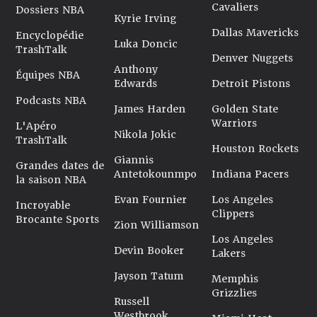
Cavaliers
Dossiers NBA
Kyrie Irving
Dallas Mavericks
Encyclopédie
Luka Doncic
TrashTalk
Denver Nuggets
Anthony
Équipes NBA
Edwards
Detroit Pistons
Podcasts NBA
James Harden
Golden State
Warriors
L'Apéro
Nikola Jokic
TrashTalk
Houston Rockets
Giannis
Grandes dates de
Antetokounmpo
Indiana Pacers
la saison NBA
Evan Fournier
Los Angeles
Incroyable
Clippers
Brocante Sports
Zion Williamson
Los Angeles
Devin Booker
Lakers
Jayson Tatum
Memphis
Grizzlies
Russell
Westbrook