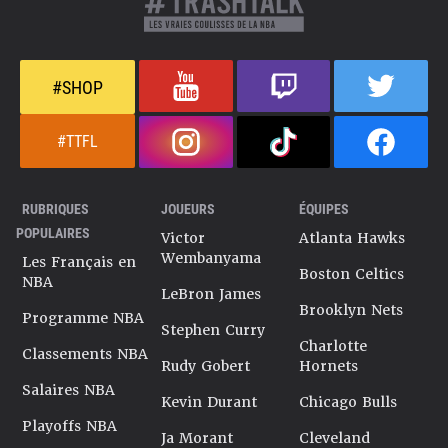
#SHOP
#TTFL
RUBRIQUES
JOUEURS
ÉQUIPES
POPULAIRES
Victor
Atlanta Hawks
Wembanyama
Les Français en
Boston Celtics
NBA
LeBron James
Brooklyn Nets
Programme NBA
Stephen Curry
Charlotte
Classements NBA
Rudy Gobert
Hornets
Salaires NBA
Kevin Durant
Chicago Bulls
Playoffs NBA
Ja Morant
Cleveland