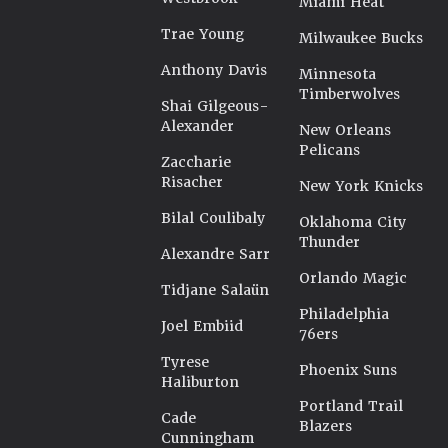
Miami Heat
Trae Young
Milwaukee Bucks
Anthony Davis
Minnesota
Timberwolves
Shai Gilgeous-
Alexander
New Orleans
Pelicans
Zaccharie
Risacher
New York Knicks
Bilal Coulibaly
Oklahoma City
Thunder
Alexandre Sarr
Orlando Magic
Tidjane Salaün
Philadelphia
Joel Embiid
76ers
Tyrese
Phoenix Suns
Haliburton
Portland Trail
Cade
Blazers
Cunningham