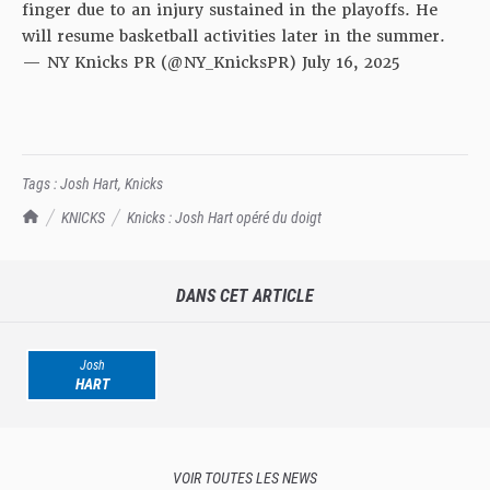
finger due to an injury sustained in the playoffs. He
will resume basketball activities later in the summer.
— NY Knicks PR (@NY_KnicksPR)
July 16, 2025
Tags :
Josh Hart
,
Knicks
TrashTalk Actu NBA
KNICKS
Knicks : Josh Hart opéré du doigt
DANS CET ARTICLE
Josh
HART
VOIR TOUTES LES NEWS