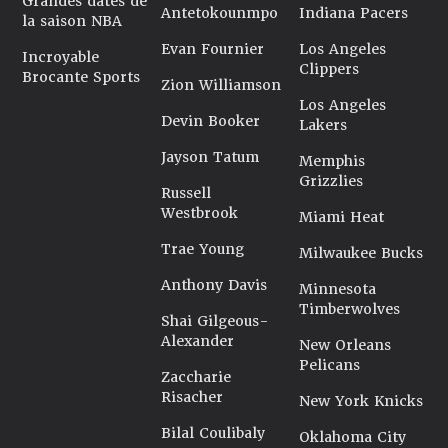
Grandes dates de
Antetokounmpo
Indiana Pacers
la saison NBA
Evan Fournier
Los Angeles
Incroyable
Clippers
Brocante Sports
Zion Williamson
Los Angeles
Devin Booker
Lakers
Jayson Tatum
Memphis
Grizzlies
Russell
Westbrook
Miami Heat
Trae Young
Milwaukee Bucks
Anthony Davis
Minnesota
Timberwolves
Shai Gilgeous-
Alexander
New Orleans
Pelicans
Zaccharie
Risacher
New York Knicks
Bilal Coulibaly
Oklahoma City