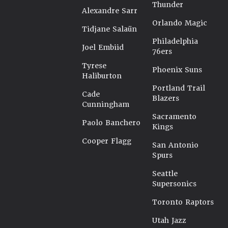
Thunder
Alexandre Sarr
Orlando Magic
Tidjane Salaün
Philadelphia
Joel Embiid
76ers
Tyrese
Phoenix Suns
Haliburton
Portland Trail
Cade
Blazers
Cunningham
Sacramento
Paolo Banchero
Kings
Cooper Flagg
San Antonio
Spurs
Seattle
Supersonics
Toronto Raptors
Utah Jazz