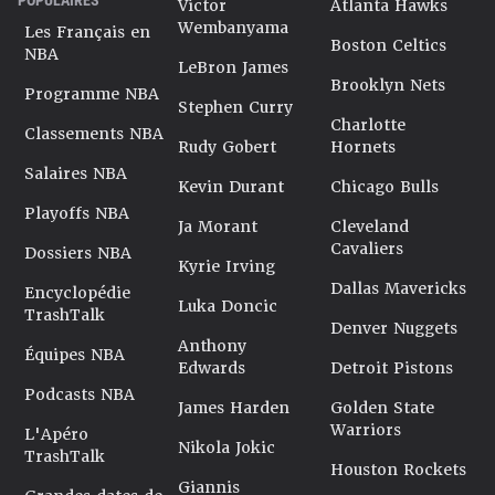
Victor
Atlanta Hawks
Wembanyama
Les Français en
Boston Celtics
NBA
LeBron James
Brooklyn Nets
Programme NBA
Stephen Curry
Charlotte
Classements NBA
Rudy Gobert
Hornets
Salaires NBA
Kevin Durant
Chicago Bulls
Playoffs NBA
Ja Morant
Cleveland
Cavaliers
Dossiers NBA
Kyrie Irving
Dallas Mavericks
Encyclopédie
Luka Doncic
TrashTalk
Denver Nuggets
Anthony
Équipes NBA
Edwards
Detroit Pistons
Podcasts NBA
James Harden
Golden State
Warriors
L'Apéro
Nikola Jokic
TrashTalk
Houston Rockets
Giannis