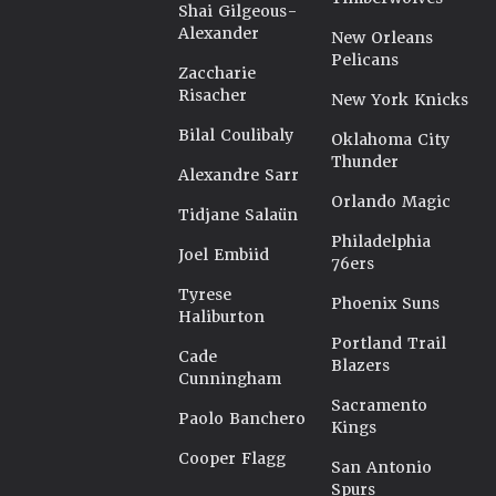
Shai Gilgeous-
Alexander
New Orleans
Pelicans
Zaccharie
Risacher
New York Knicks
Bilal Coulibaly
Oklahoma City
Thunder
Alexandre Sarr
Orlando Magic
Tidjane Salaün
Philadelphia
Joel Embiid
76ers
Tyrese
Phoenix Suns
Haliburton
Portland Trail
Cade
Blazers
Cunningham
Sacramento
Paolo Banchero
Kings
Cooper Flagg
San Antonio
Spurs