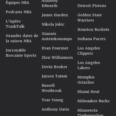
Anthony
Équipes NBA
Edwards
Detroit Pistons
Podcasts NBA
James Harden
Golden State
Warriors
L'Apéro
Nikola Jokic
TrashTalk
Houston Rockets
Giannis
Grandes dates de
Antetokounmpo
Indiana Pacers
la saison NBA
Evan Fournier
Los Angeles
Incroyable
Clippers
Brocante Sports
Zion Williamson
Los Angeles
Devin Booker
Lakers
Jayson Tatum
Memphis
Grizzlies
Russell
Westbrook
Miami Heat
Trae Young
Milwaukee Bucks
Anthony Davis
Minnesota
Timberwolves