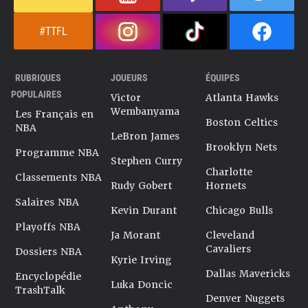
#TTFL
RUBRIQUES
JOUEURS
ÉQUIPES
POPULAIRES
Victor
Atlanta Hawks
Wembanyama
Les Français en
Boston Celtics
NBA
LeBron James
Brooklyn Nets
Programme NBA
Stephen Curry
Charlotte
Classements NBA
Rudy Gobert
Hornets
Salaires NBA
Kevin Durant
Chicago Bulls
Playoffs NBA
Ja Morant
Cleveland
Cavaliers
Dossiers NBA
Kyrie Irving
Dallas Mavericks
Encyclopédie
Luka Doncic
TrashTalk
Denver Nuggets