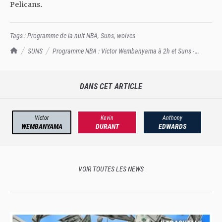
Pelicans.
Tags :
Programme de la nuit NBA
,
Suns
,
wolves
TrashTalk Actu NBA
SUNS
Programme NBA : Victor Wembanyama à 2h et Suns -
Wolves à 4h
DANS CET ARTICLE
Victor
Kevin
Anthony
WEMBANYAMA
DURANT
EDWARDS
VOIR TOUTES LES NEWS