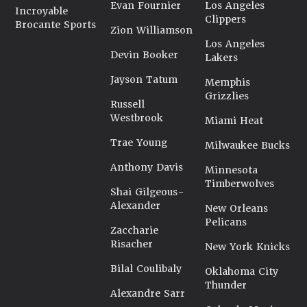
Evan Fournier
Los Angeles
Incroyable
Clippers
Brocante Sports
Zion Williamson
Los Angeles
Devin Booker
Lakers
Jayson Tatum
Memphis
Grizzlies
Russell
Westbrook
Miami Heat
Trae Young
Milwaukee Bucks
Anthony Davis
Minnesota
Timberwolves
Shai Gilgeous-
Alexander
New Orleans
Pelicans
Zaccharie
Risacher
New York Knicks
Bilal Coulibaly
Oklahoma City
Thunder
Alexandre Sarr