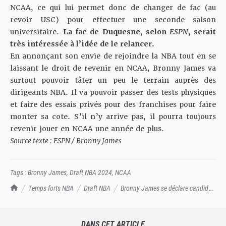
NCAA, ce qui lui permet donc de changer de fac (au
revoir USC) pour effectuer une seconde saison
universitaire.
La fac de Duquesne, selon
ESPN
, serait
très intéressée à l’idée de le relancer.
En annonçant son envie de rejoindre la NBA tout en se
laissant le droit de revenir en NCAA, Bronny James va
surtout pouvoir tâter un peu le terrain auprès des
dirigeants NBA. Il va pouvoir passer des tests physiques
et faire des essais privés pour des franchises pour faire
monter sa cote. S’il n’y arrive pas, il pourra toujours
revenir jouer en NCAA une année de plus.
Source texte : ESPN / Bronny James
Tags :
Bronny James
,
Draft NBA 2024
,
NCAA
TrashTalk Actu NBA
Temps forts NBA
Draft NBA
Bronny James se déclare candidat
à la Draft 2024 !
DANS CET ARTICLE