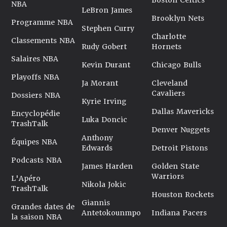
Boston Celtics
NBA
LeBron James
Brooklyn Nets
Programme NBA
Stephen Curry
Charlotte
Classements NBA
Rudy Gobert
Hornets
Salaires NBA
Kevin Durant
Chicago Bulls
Playoffs NBA
Ja Morant
Cleveland
Cavaliers
Dossiers NBA
Kyrie Irving
Dallas Mavericks
Encyclopédie
Luka Doncic
TrashTalk
Denver Nuggets
Anthony
Équipes NBA
Edwards
Detroit Pistons
Podcasts NBA
James Harden
Golden State
Warriors
L'Apéro
Nikola Jokic
TrashTalk
Houston Rockets
Giannis
Grandes dates de
Antetokounmpo
Indiana Pacers
la saison NBA