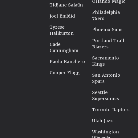
Orlando Magic
Tidjane Salaün
Philadelphia
Joel Embiid
76ers
Tyrese
Phoenix Suns
Haliburton
Portland Trail
Cade
Blazers
Cunningham
Sacramento
Paolo Banchero
Kings
Cooper Flagg
San Antonio
Spurs
Seattle
Supersonics
Toronto Raptors
Utah Jazz
Washington