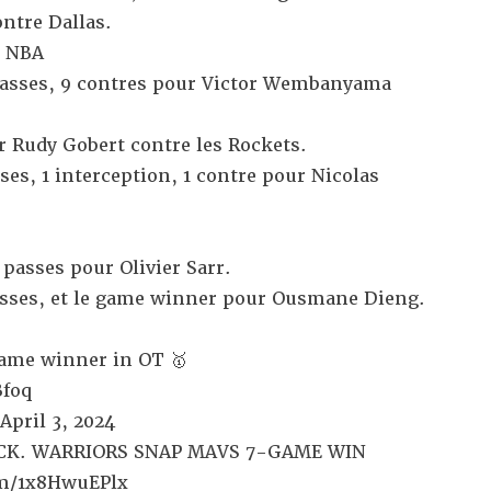
ntre Dallas.
n NBA
 passes, 9 contres pour Victor Wembanyama
r Rudy Gobert contre les Rockets.
ses, 1 interception, 1 contre pour Nicolas
 passes pour Olivier Sarr.
passes, et le game winner pour Ousmane Dieng.
ame winner in OT 🥇
Bfoq
April 3, 2024
K. WARRIORS SNAP MAVS 7-GAME WIN
om/1x8HwuEPlx