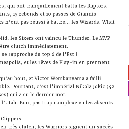
ers, qui ont tranquillement battu les Raptors.
oints, 15 rebonds et 10 passes de Giannis
 n’ont pas réussi à battre… les Wizards. What
iid,
les Sixers ont vaincu le Thunder. Le MVP
’être
clutch
immédiatement.
i se rapproche du top 6 de l’Est !
neapolis, et les rêves de Play-in en prennent
squ’au bout, et Victor Wembanyama a failli
uble
. Pourtant, c’est l’impérial Nikola Jokic (42
es) qui a eu le dernier mot.
 l’Utah. Bon, pas trop complexe vu les absents
 Clippers
n très clutch, les Warriors signent un
succès