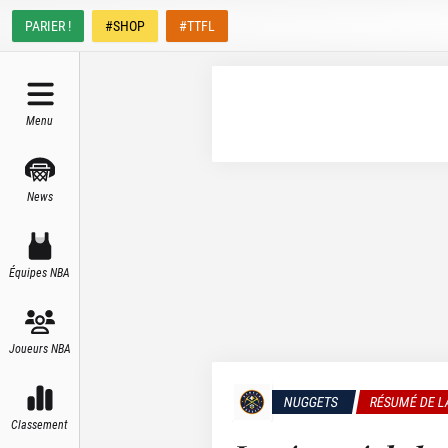
PARIER !
#SHOP
#TTFL
Menu
News
Équipes NBA
Joueurs NBA
NUGGETS
RÉSUMÉ DE L
Classement