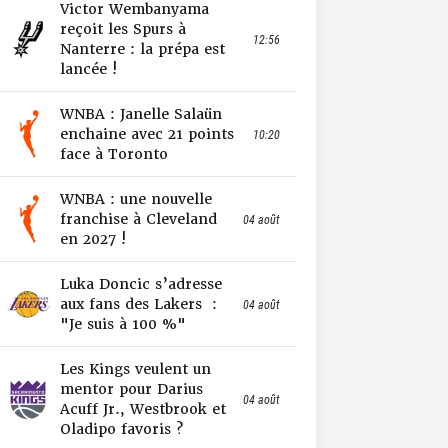
Victor Wembanyama
reçoit les Spurs à
12:56
Nanterre : la prépa est
lancée !
WNBA : Janelle Salaün
enchaine avec 21 points
10:20
face à Toronto
WNBA : une nouvelle
franchise à Cleveland
04 août
en 2027 !
Luka Doncic s’adresse
aux fans des Lakers :
04 août
"Je suis à 100 %"
Les Kings veulent un
mentor pour Darius
04 août
Acuff Jr., Westbrook et
Oladipo favoris ?