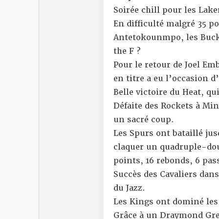
Soirée chill pour les Lak
En difficulté malgré 35 p
Antetokounmpo, les Bucks
the F ?
Pour le
retour de Joel Emb
en titre a eu l’occasion d
Belle victoire du Heat, qu
Défaite des Rockets à Min
un sacré coup.
Les Spurs ont bataillé ju
claquer un quadruple-do
points, 16 rebonds, 6 pass
Succès des Cavaliers dans
du Jazz.
Les Kings ont dominé les
Grâce à un Draymond Gree