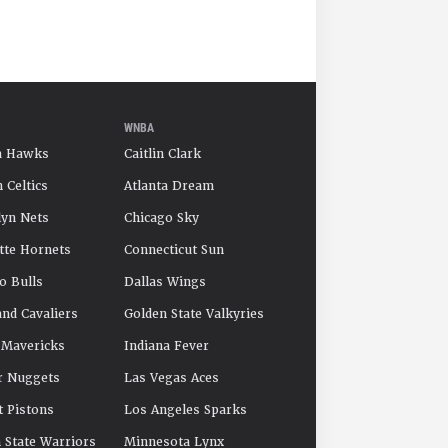
WNBA
a Hawks
Caitlin Clark
 Celtics
Atlanta Dream
yn Nets
Chicago Sky
tte Hornets
Connecticut Sun
o Bulls
Dallas Wings
and Cavaliers
Golden State Valkyries
 Mavericks
Indiana Fever
r Nuggets
Las Vegas Aces
t Pistons
Los Angeles Sparks
 State Warriors
Minnesota Lynx