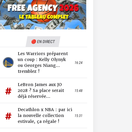
🔴 EN DIRECT
Les Warriors préparent
un coup : Kelly Olynyk
16:24
ou Georges Niang…
tremblez !
LeBron James aux JO
2028 ? Sa place serait
15:48
déjà réservée...
Decathlon x NBA : par ici
la nouvelle collection
15:31
estivale, ça régale !