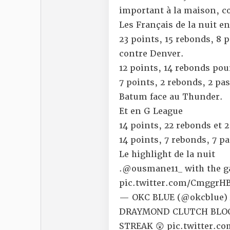
important
à la maison, co
Les Français de la nuit e
23 points, 15 rebonds, 8
contre Denver.
12 points, 14 rebonds pou
7 points, 2 rebonds, 2 pas
Batum face au Thunder.
Et en G League
14 points, 22 rebonds et 2
14 points, 7 rebonds, 7 
Le highlight de la nuit
.
@ousmane11_
with the g
pic.twitter.com/CmggrH
— OKC BLUE (@okcblue)
DRAYMOND CLUTCH BLOC
STREAK 😲
pic.twitter.c