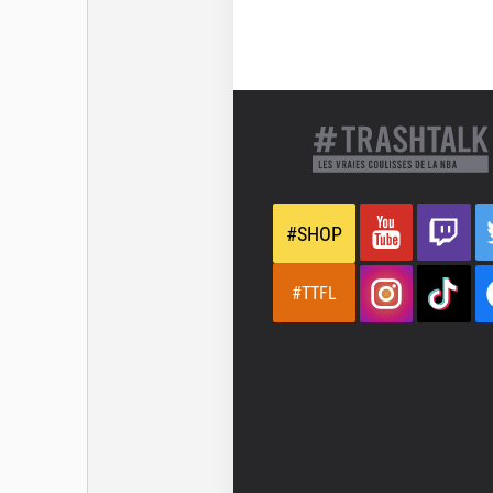
#SHOP
#TTFL