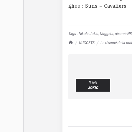
4h00 : Suns – Cavaliers
Tags :
Nikola Jokic
,
Nuggets
,
résumé N
TrashTalk Actu NBA
NUGGETS
Le résumé de la nuit
Nikola
JOKIC