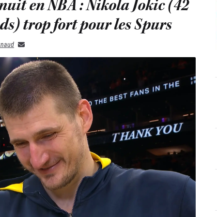
nuit en NBA : Nikola Jokic (42
ds) trop fort pour les Spurs
gnaud