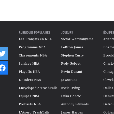
RUBRIQUES POPULAIRES
JOUEURS
ÉQUIPES
Les Français en NBA
Victor Wembanyama
Atlant
Programme NBA
LeBron James
Boston
Classements NBA
Stephen Curry
Brookl
Salaires NBA
Rudy Gobert
Charlo
Playoffs NBA
Kevin Durant
Chicag
Dossiers NBA
Ja Morant
Clevel
Encyclopédie TrashTalk
Kyrie Irving
Dallas
Équipes NBA
Luka Doncic
Denve
Podcasts NBA
Anthony Edwards
Detroi
L'Apéro TrashTalk
James Harden
Golden