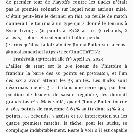
de premier tour de Playoffs contre les Bucks n’était
pas le premier scénario sur lequel nous aurions misé.
C’était peut-être le dernier en fait. Sa feuille de match
donnerait le tournis à un type qui a donné le tournis à
Kyrie Irving : 56 points à 19/28 au tir, 9 rebonds, 2
assists, 1 block et seulement 1 ballon perdu.
Je crois qu’il va falloir ajouter Jimmy Butler sur la couv
@nicolasmeichel
https://t.co/UnnCHuTDN2
— TrashTalk (@TrashTalk_fr)
April 25, 2023
L’ailier du Heat est le 29e joueur de l’histoire à
franchir la barre des 50 points en
postseason
, et l’un
des six à avoir atteint les 54 unités. Les Bucks sont
désormais menés 3 à 1 dans une série qui, par leur
position de leaders de saison régulière, les donnait
grands favoris. Mais voilà, quand Jimmy Butler tourne
à
36.5 points de moyenne à 63% au tir dont 53% à 3-
points
, 5.5 rebonds, 5 assists et 1.8 interception sur les
quatre premiers matchs, la tâche, pour les Bucks, se
complique indubitablement. Reste à voir s’il est capable