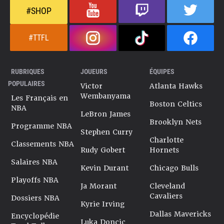
#SHOP
#TTFL
RUBRIQUES
JOUEURS
ÉQUIPES
POPULAIRES
Victor
Atlanta Hawks
Wembanyama
Les Français en
Boston Celtics
NBA
LeBron James
Brooklyn Nets
Programme NBA
Stephen Curry
Charlotte
Classements NBA
Rudy Gobert
Hornets
Salaires NBA
Kevin Durant
Chicago Bulls
Playoffs NBA
Ja Morant
Cleveland
Cavaliers
Dossiers NBA
Kyrie Irving
Dallas Mavericks
Encyclopédie
Luka Doncic