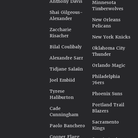
Anthony Davis
Minnesota
Timberwolves
Shai Gilgeous-
Alexander
New Orleans
Pelicans
Zaccharie
Risacher
New York Knicks
Bilal Coulibaly
Oklahoma City
Thunder
Alexandre Sarr
Orlando Magic
Tidjane Salaün
Philadelphia
Joel Embiid
76ers
Tyrese
Phoenix Suns
Haliburton
Portland Trail
Cade
Blazers
Cunningham
Sacramento
Paolo Banchero
Kings
Cooper Flagg