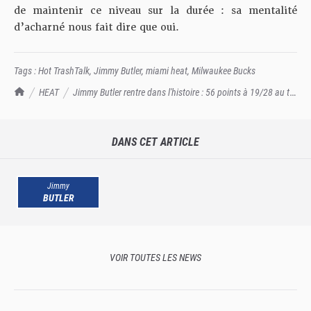
de maintenir ce niveau sur la durée : sa mentalité
d’acharné nous fait dire que oui.
Tags :
Hot TrashTalk
,
Jimmy Butler
,
miami heat
,
Milwaukee Bucks
TrashTalk Actu NBA
HEAT
Jimmy Butler rentre dans l'histoire : 56 points à 19/28 au tir,
4e plus gros scoring de l'histoire des Playoffs
DANS CET ARTICLE
Jimmy
BUTLER
VOIR TOUTES LES NEWS