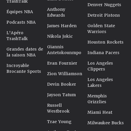
TrashTalk
Denver Nuggets
Anthony
Équipes NBA
Edwards
Detroit Pistons
Podcasts NBA
James Harden
Golden State
Warriors
L'Apéro
Nikola Jokic
TrashTalk
Houston Rockets
Giannis
Grandes dates de
Antetokounmpo
Indiana Pacers
la saison NBA
Evan Fournier
Los Angeles
Incroyable
Clippers
Brocante Sports
Zion Williamson
Los Angeles
Devin Booker
Lakers
Jayson Tatum
Memphis
Grizzlies
Russell
Westbrook
Miami Heat
Trae Young
Milwaukee Bucks