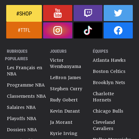
#SHOP
#TTFL
RUBRIQUES
JOUEURS
ÉQUIPES
POPULAIRES
Victor
Atlanta Hawks
Wembanyama
Les Français en
Boston Celtics
NBA
LeBron James
Brooklyn Nets
Programme NBA
Stephen Curry
Charlotte
Classements NBA
Rudy Gobert
Hornets
Salaires NBA
Kevin Durant
Chicago Bulls
Playoffs NBA
Ja Morant
Cleveland
Cavaliers
Dossiers NBA
Kyrie Irving