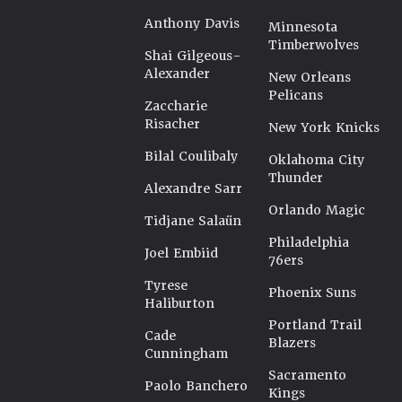
Anthony Davis
Minnesota
Timberwolves
Shai Gilgeous-
Alexander
New Orleans
Pelicans
Zaccharie
Risacher
New York Knicks
Bilal Coulibaly
Oklahoma City
Thunder
Alexandre Sarr
Orlando Magic
Tidjane Salaün
Philadelphia
Joel Embiid
76ers
Tyrese
Phoenix Suns
Haliburton
Portland Trail
Cade
Blazers
Cunningham
Sacramento
Paolo Banchero
Kings