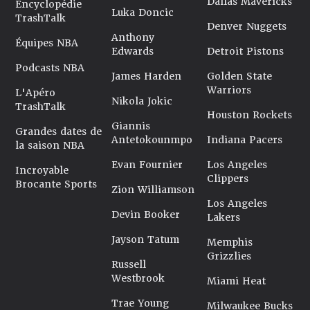
Dallas Mavericks
Encyclopédie
Luka Doncic
TrashTalk
Denver Nuggets
Anthony
Équipes NBA
Edwards
Detroit Pistons
Podcasts NBA
James Harden
Golden State
Warriors
L'Apéro
Nikola Jokic
TrashTalk
Houston Rockets
Giannis
Grandes dates de
Antetokounmpo
Indiana Pacers
la saison NBA
Evan Fournier
Los Angeles
Incroyable
Clippers
Brocante Sports
Zion Williamson
Los Angeles
Devin Booker
Lakers
Jayson Tatum
Memphis
Grizzlies
Russell
Westbrook
Miami Heat
Trae Young
Milwaukee Bucks