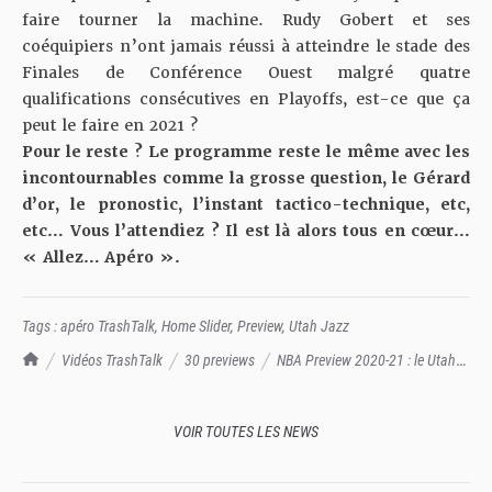
faire tourner la machine. Rudy Gobert et ses
coéquipiers n’ont jamais réussi à atteindre le stade des
Finales de Conférence Ouest malgré quatre
qualifications consécutives en Playoffs, est-ce que ça
peut le faire en 2021 ?
Pour le reste ? Le programme reste le même avec les
incontournables comme la grosse question, le Gérard
d’or, le pronostic, l’instant tactico-technique, etc,
etc… Vous l’attendiez ? Il est là alors tous en cœur…
« Allez… Apéro ».
Tags :
apéro TrashTalk
,
Home Slider
,
Preview
,
Utah Jazz
TrashTalk Actu NBA
Vidéos TrashTalk
30 previews
NBA Preview 2020-21 : le Utah
Jazz ! Apéro TrashTalk
VOIR TOUTES LES NEWS