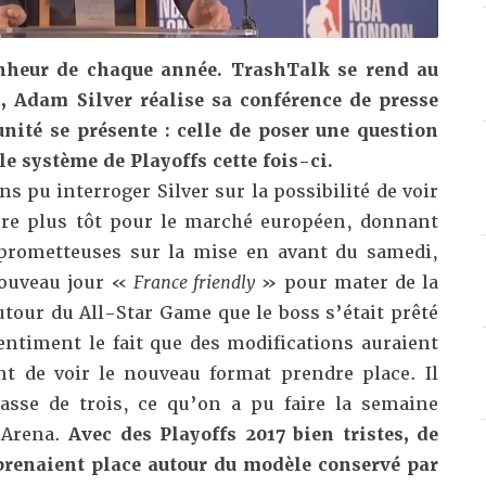
onheur de chaque année. TrashTalk se rend au
 Adam Silver réalise sa conférence de presse
unité se présente : celle de poser une question
le système de Playoffs cette fois-ci.
ns pu interroger Silver sur la possibilité de voir
ore plus tôt pour le marché européen, donnant
 prometteuses sur la mise en avant du samedi,
nouveau jour «
France friendly
» pour mater de la
autour du All-Star Game que le boss s’était prêté
entiment le fait que des modifications auraient
t de voir le nouveau format prendre place. Il
 passe de trois, ce qu’on a pu faire la semaine
 Arena.
Avec des Playoffs 2017 bien tristes, de
prenaient place autour du modèle conservé par