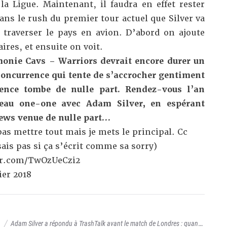
la Ligue. Maintenant, il faudra en effet rester
dans le rush du premier tour actuel que Silver va
 traverser le pays en avion. D’abord on ajoute
res, et ensuite on voit.
onie Cavs – Warriors devrait encore durer un
concurrence qui tente de s’accrocher gentiment
ence tombe de nulle part. Rendez-vous l’an
eau one-one avec Adam Silver, en espérant
ews venue de nulle part…
as mettre tout mais je mets le principal. Cc
sais pas si ça s’écrit comme sa sorry)
er.com/TwOzUeCzi2
ier 2018
A
Adam Silver a répondu à TrashTalk avant le match de Londres : quand