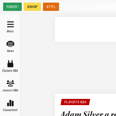
PARIER !
#SHOP
#TTFL
Menu
News
Équipes NBA
Joueurs NBA
PLAYOFFS NBA
Classement
Adam Silver a r