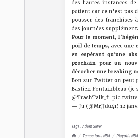
des hautes instances de 
patient car ce n’est pas 
pousser des franchises à
des journées supplémentai
Pour le moment, l’hégém
poil de temps, avec une 
en espérant qu’une abs
prochain pour un nouv
décocher une breaking n
Bon sur Twitter on peut p
Bastien Fontainbleau (je 
@TrashTalk_fr
pic.twitt
— Ju (@MrJJdu41)
12 janv
Tags :
Adam Silver
TrashTalk Actu NBA
Temps forts NBA
Playoffs NB