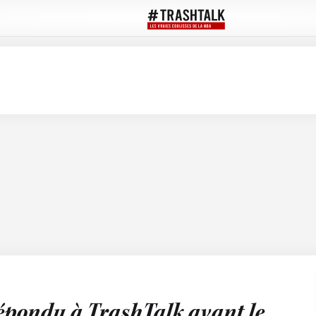
épondu à TrashTalk avant le