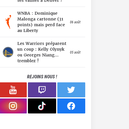
ses valises à Denver !
WNBA : Dominique
Malonga cartonne (31
06 août
points) mais perd face
au Liberty
Les Warriors préparent
un coup : Kelly Olynyk
05 août
ou Georges Niang…
tremblez !
REJOINS NOUS !