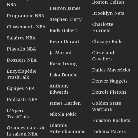
Boston Celtics
NBA
LeBron James
Brooklyn Nets
Programme NBA
Stephen Curry
Charlotte
Classements NBA
Rudy Gobert
Hornets
Salaires NBA
Kevin Durant
Chicago Bulls
Playoffs NBA
Ja Morant
Cleveland
Cavaliers
Dossiers NBA
Kyrie Irving
Dallas Mavericks
Encyclopédie
Luka Doncic
TrashTalk
Denver Nuggets
Anthony
Équipes NBA
Edwards
Detroit Pistons
Podcasts NBA
James Harden
Golden State
Warriors
L'Apéro
Nikola Jokic
TrashTalk
Houston Rockets
Giannis
Grandes dates de
Antetokounmpo
Indiana Pacers
la saison NBA