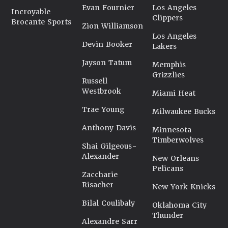
Evan Fournier
Los Angeles
Incroyable
Clippers
Brocante Sports
Zion Williamson
Los Angeles
Devin Booker
Lakers
Jayson Tatum
Memphis
Grizzlies
Russell
Westbrook
Miami Heat
Trae Young
Milwaukee Bucks
Anthony Davis
Minnesota
Timberwolves
Shai Gilgeous-
Alexander
New Orleans
Pelicans
Zaccharie
Risacher
New York Knicks
Bilal Coulibaly
Oklahoma City
Thunder
Alexandre Sarr