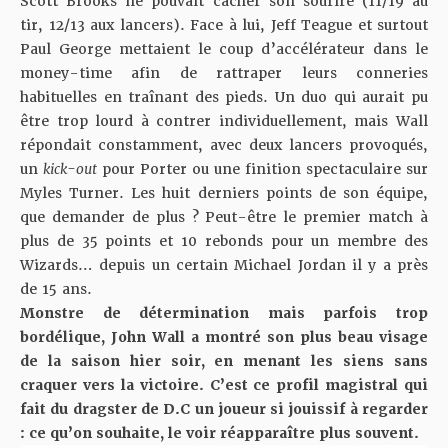
Scott Brooks ne pouvait cacher son sourire (11/19 au
tir, 12/13 aux lancers). Face à lui, Jeff Teague et surtout
Paul George mettaient le coup d’accélérateur dans le
money-time afin de rattraper leurs conneries
habituelles en traînant des pieds. Un duo qui aurait pu
être trop lourd à contrer individuellement, mais Wall
répondait constamment, avec deux lancers provoqués,
un
kick-out
pour Porter ou une finition spectaculaire sur
Myles Turner. Les huit derniers points de son équipe,
que demander de plus ? Peut-être le premier match à
plus de 35 points et 10 rebonds pour un membre des
Wizards… depuis un certain Michael Jordan il y a près
de 15 ans.
Monstre de détermination mais parfois trop
bordélique, John Wall a montré son plus beau visage
de la saison hier soir, en menant les siens sans
craquer vers la victoire. C’est ce profil magistral qui
fait du dragster de D.C un joueur si jouissif à regarder
: ce qu’on souhaite, le voir réapparaître plus souvent.