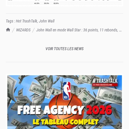
Tags :
Hot TrashTalk
,
John Wall
TrashTalk Actu NBA
WIZARDS
John Wall en mode Wall Star : 36 points, 11 rebonds, 9
passes et les Pacers au tapis !
VOIR TOUTES LES NEWS