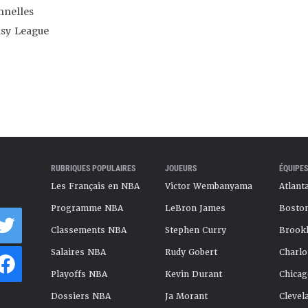
nnelles
asy League
RUBRIQUES POPULAIRES
JOUEURS
ÉQUIPES
Les Français en NBA
Victor Wembanyama
Atlant
Programme NBA
LeBron James
Boston
Classements NBA
Stephen Curry
Brookl
Salaires NBA
Rudy Gobert
Charlo
Playoffs NBA
Kevin Durant
Chicag
Dossiers NBA
Ja Morant
Clevel