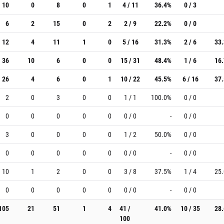
10
0
8
0
1
4 / 11
36.4%
0 / 3
6
2
15
0
2
2 / 9
22.2%
0 / 0
12
4
11
1
0
5 / 16
31.3%
2 / 6
33
36
10
6
0
0
15 / 31
48.4%
1 / 6
16
26
4
6
0
1
10 / 22
45.5%
6 / 16
37
2
0
3
0
0
1 / 1
100.0%
0 / 0
0
0
0
0
0
0 / 0
-
0 / 0
3
0
0
0
0
1 / 2
50.0%
0 / 0
0
0
0
0
0
0 / 0
-
0 / 0
10
1
2
0
0
3 / 8
37.5%
1 / 4
25
0
0
0
0
0
0 / 0
-
0 / 0
105
21
51
1
4
41 /
41.0%
10 / 35
28
100