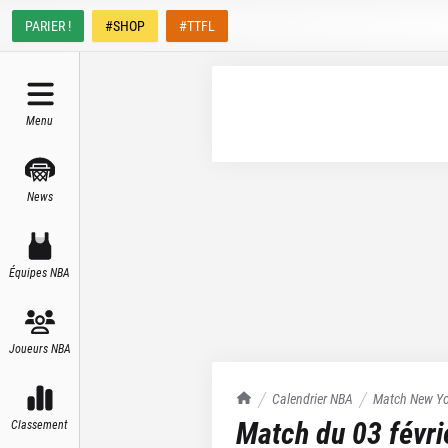
PARIER !
#SHOP
#TTFL
Menu
News
Équipes NBA
Joueurs NBA
TrashTalk Actu NBA
Calendrier NBA
Match
New Yo
Match du
03 févr
Classement