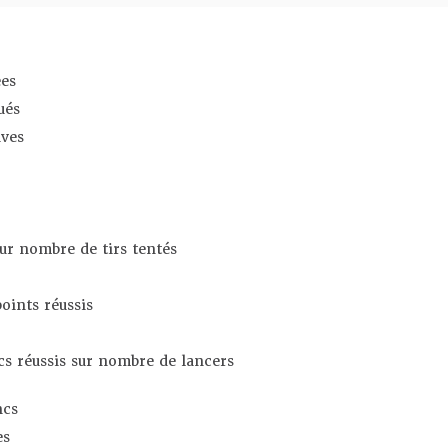
es
ués
ives
sur nombre de tirs tentés
oints réussis
s réussis sur nombre de lancers
ncs
es