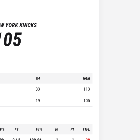
W YORK KNICKS
105
Q4
Total
33
113
19
105
3P%
FT
FT%
To
Pf
TTFL
.0%
2 / 2
100.0%
1
1
38