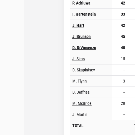
P. Achiuwa
42
I. Hartenstein
33
J. Hart
42
J. Brunson
45
D. DiVincenzo
40
J. Sims
15
D. Skapintsev
--
M. Flynn
3
D. Jeffries
--
M. McBride
20
J. Martin
--
TOTAL
-