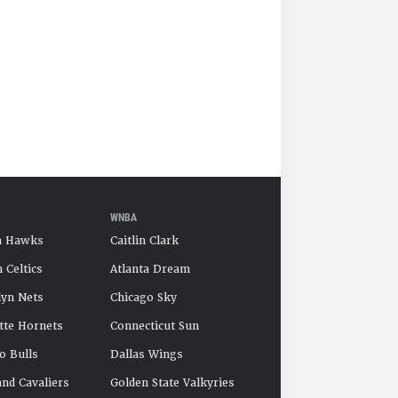
WNBA
a Hawks
Caitlin Clark
 Celtics
Atlanta Dream
yn Nets
Chicago Sky
tte Hornets
Connecticut Sun
o Bulls
Dallas Wings
and Cavaliers
Golden State Valkyries