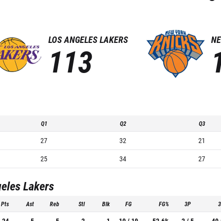
LOS ANGELES LAKERS
NE
113
Q1
Q2
Q3
27
32
21
25
34
27
eles Lakers
Pts
Ast
Reb
Stl
Blk
FG
FG%
3P
24
5
5
2
1
10 / 19
52.6%
2 / 5
40