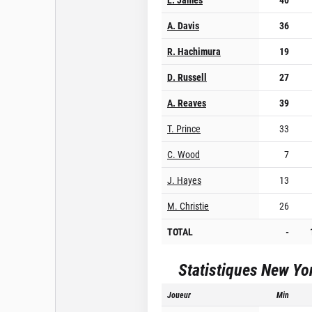
A. Davis
36
R. Hachimura
19
D. Russell
27
A. Reaves
39
T. Prince
33
C. Wood
7
J. Hayes
13
M. Christie
26
TOTAL
-
Statistiques
New Yo
Joueur
Min