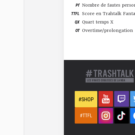
Pf
Nombre de fautes perso
TTFL
Score en Trahtalk Fant
QX
Quart temps X
OT
Overtime/prolongation
#SHOP
#TTFL