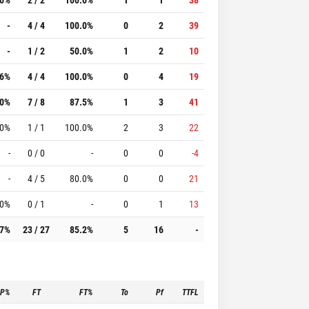
-
4 / 4
100.0%
0
2
39
-
1 / 2
50.0%
1
2
10
.6%
4 / 4
100.0%
0
4
19
.0%
7 / 8
87.5%
1
3
41
.0%
1 / 1
100.0%
2
3
22
-
0 / 0
-
0
0
-4
-
4 / 5
80.0%
0
0
21
.0%
0 / 1
-
0
1
13
.7%
23 / 27
85.2%
5
16
-
3P%
FT
FT%
To
Pf
TTFL