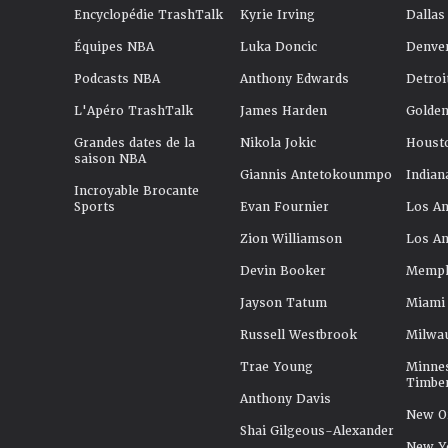
Encyclopédie TrashTalk
Kyrie Irving
Dallas
Équipes NBA
Luka Doncic
Denve
Podcasts NBA
Anthony Edwards
Detroi
L'Apéro TrashTalk
James Harden
Golden
Grandes dates de la
Nikola Jokic
Houst
saison NBA
Giannis Antetokounmpo
Indian
Incroyable Brocante
Sports
Evan Fournier
Los An
Zion Williamson
Los An
Devin Booker
Memphi
Jayson Tatum
Miami
Russell Westbrook
Milwa
Trae Young
Minne
Timbe
Anthony Davis
New Or
Shai Gilgeous-Alexander
New Y