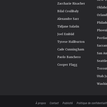
Zaccharie Risacher
Oklah
Bilal Coulibaly
Orland
Alexandre Sarr
Philad
Tidjane Salaün
Phoeni
Joel Embiid
Portla
Tyrese Haliburton
Sacra
Cade Cunningham
San An
Paolo Banchero
Seattl
Cooper Flagg
Toront
Utah J
Washi
À propos
Contact
Publicité
Politique de confidentiali