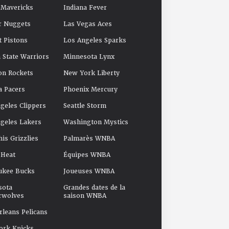
 Mavericks
Indiana Fever
r Nuggets
Las Vegas Aces
t Pistons
Los Angeles Sparks
 State Warriors
Minnesota Lynx
on Rockets
New York Liberty
a Pacers
Phoenix Mercury
geles Clippers
Seattle Storm
geles Lakers
Washington Mystics
s Grizzlies
Palmarès WNBA
 Heat
Équipes WNBA
ukee Bucks
Joueuses WNBA
sota
Grandes dates de la
rwolves
saison WNBA
leans Pelicans
ork Knicks