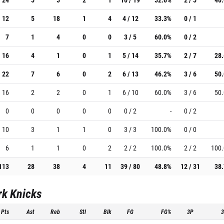
12
5
18
1
4
4 / 12
33.3%
0 / 1
7
1
4
0
0
3 / 5
60.0%
0 / 2
16
4
1
0
1
5 / 14
35.7%
2 / 7
28
22
7
6
0
2
6 / 13
46.2%
3 / 6
50
16
2
2
0
1
6 / 10
60.0%
3 / 6
50
0
0
0
0
0
0 / 2
-
0 / 2
10
3
1
1
0
3 / 3
100.0%
0 / 0
6
1
1
0
2
2 / 2
100.0%
2 / 2
100
113
28
38
4
11
39 / 80
48.8%
12 / 31
38
rk Knicks
Pts
Ast
Reb
Stl
Blk
FG
FG%
3P