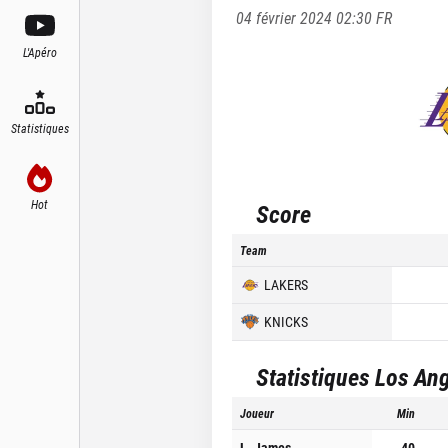
04 février 2024 02:30
FR
L'Apéro
Statistiques
Hot
Score
Team
LAKERS
KNICKS
Statistiques
Los Ang
Joueur
Min
L. James
40