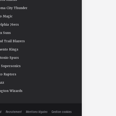
oma City Thunder
o Magic
elphia 76ers
x Suns
nd Trail Blazers
mento Kings
tonio Spurs
e Supersonics
o Raptors
azz
ngton Wizards
té
Recrutement
Mentions légales
Gestion cookies