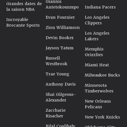
Giannis
Grandes dates de
Antetokounmpo
Indiana Pacers
la saison NBA
Evan Fournier
Los Angeles
Incroyable
Clippers
Brocante Sports
Zion Williamson
Los Angeles
Devin Booker
Lakers
Jayson Tatum
Memphis
Grizzlies
Russell
Westbrook
Miami Heat
Trae Young
Milwaukee Bucks
Anthony Davis
Minnesota
Timberwolves
Shai Gilgeous-
Alexander
New Orleans
Pelicans
Zaccharie
Risacher
New York Knicks
Bilal Coulibaly