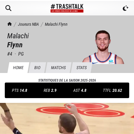
TrashTalk Actu NBA
Joueurs NBA
Malachi
Flynn
Malachi
Flynn
#
4
·
PG
HOME
BIO
MATCHS
STATS
STATISTIQUES DE LA SAISON
2025-2026
PTS
14.8
REB
2.9
AST
4.8
TTFL
20.62