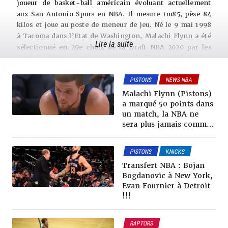
joueur de basket-ball américain évoluant actuellement
aux San Antonio Spurs en NBA. Il mesure 1m85, pèse 84
kilos et joue au poste de meneur de jeu. Né le 9 mai 1998
à Tacoma dans l’Etat de Washington, Malachi Flynn a été
Lire la suite
sélectionné en 29e choix de la Draft NBA 2020 par les
Toronto Raptors en provenance de l’université de San
Diego State. Malachi Flynn a participé à quatre saisons
PISTONS
NEWS NBA
dans sa carrière en NBA.
Malachi Flynn, le scoreur d’occasion
Malachi Flynn (Pistons)
Malachi Flynn est un joueur dont la force est sa capacité
a marqué 50 points dans
à mettre des points. Ça aide. Bon shooteur, il a le profil
un match, la NBA ne
sera plus jamais comme
du joueur qui, dans un bon jour, est capable de prendre
avant
feu et d’apporter du scoring en sortie de banc.
Malheureusement, depuis son arrivée en NBA, Malachi
PISTONS
KNICKS
Flynn n’a pas connu beaucoup de bons jours. Lorsque son
🇫🇷FRANÇAIS
NEWS NBA
Transfert NBA : Bojan
adresse n’est pas présente, il ne peut pas vraiment
RUMEURS & TRADES
Bogdanovic à New York,
compenser car son playmaking et surtout sa défense sont
Evan Fournier à Detroit
en dessous de la moyenne. Malachi Flynn est talentueux,
!!!
mais il semble lui manquer des armes pour rêver d’un
vrai rôle en NBA.
Malachi Flynn est arrivé en NBA chez les Toronto
RAPTORS