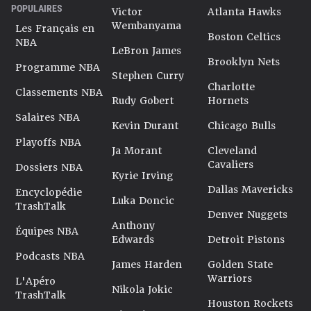
POPULAIRES
Victor
Atlanta Hawks
pour un joueur exceptionnel. La vérité, c’est qu’il l’a été
Wembanyama
une fois au mois d’avril 2024 et que l’on s’en souviendra.
Les Français en
Boston Celtics
Alors quel que soit l’avenir de Malachi Flynn en NBA, on
NBA
LeBron James
ne peut que lui dire merci pour ce moment.
Brooklyn Nets
Programme NBA
Dernière mise à jour le 27/09/2024
Stephen Curry
Charlotte
Classements NBA
Rudy Gobert
Hornets
Salaires NBA
Kevin Durant
Chicago Bulls
Playoffs NBA
Ja Morant
Cleveland
Cavaliers
Dossiers NBA
Kyrie Irving
Dallas Mavericks
Encyclopédie
Luka Doncic
TrashTalk
Denver Nuggets
Anthony
Équipes NBA
Edwards
Detroit Pistons
Podcasts NBA
James Harden
Golden State
Warriors
L'Apéro
Nikola Jokic
TrashTalk
Houston Rockets