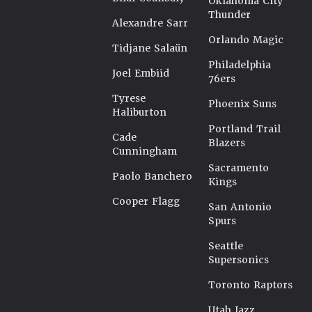
Oklahoma City
Thunder
Alexandre Sarr
Orlando Magic
Tidjane Salaün
Philadelphia
Joel Embiid
76ers
Tyrese
Phoenix Suns
Haliburton
Portland Trail
Cade
Blazers
Cunningham
Sacramento
Paolo Banchero
Kings
Cooper Flagg
San Antonio
Spurs
Seattle
Supersonics
Toronto Raptors
Utah Jazz