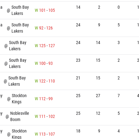
ma
South Bay
14
2
0
@
W
101
-
105
e
Lakers
ma
South Bay
24
9
5
@
W
92
-
126
e
Lakers
South Bay
24
14
3
@
W
125
-
127
Lakers
South Bay
23
15
2
@
W
100
-
93
Lakers
South Bay
21
15
2
@
W
122
-
110
Lakers
ay
Stockton
25
27
7
@
W
112
-
99
Kings
ay
Noblesville
25
12
5
@
W
111
-
102
Boom
ay
Stockton
18
9
4
@
W
113
-
107
Kings