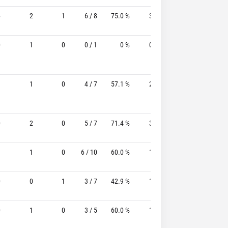
6
2
1
6 / 8
75.0 %
3 / 3
100.0%
2 / 2
0
1
0
0 / 1
0 %
0 / 1
-
1 / 1
3
1
0
4 / 7
57.1 %
2 / 4
50.0%
1 / 1
0
2
0
5 / 7
71.4 %
3 / 3
100.0%
2 / 3
1
1
0
6 / 10
60.0 %
1 / 2
50.0%
4 / 4
0
0
1
3 / 7
42.9 %
1 / 2
50.0%
0 / 1
0
1
0
3 / 5
60.0 %
1 / 2
50.0%
0 / 0