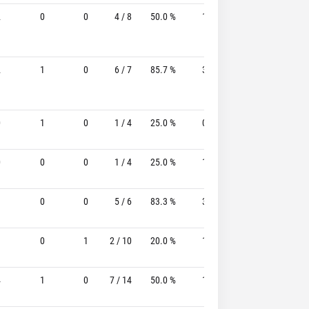
2
0
0
4 / 8
50.0 %
1 / 3
33.3%
1 / 3
2
1
0
6 / 7
85.7 %
3 / 4
75.0%
1 / 2
0
1
0
1 / 4
25.0 %
0 / 0
-
1 / 1
0
0
0
1 / 4
25.0 %
1 / 1
100.0%
0 / 0
1
0
0
5 / 6
83.3 %
3 / 3
100.0%
1 / 1
1
0
1
2 / 10
20.0 %
1 / 2
50.0%
4 / 4
4
1
0
7 / 14
50.0 %
1 / 5
20.0%
3 / 3