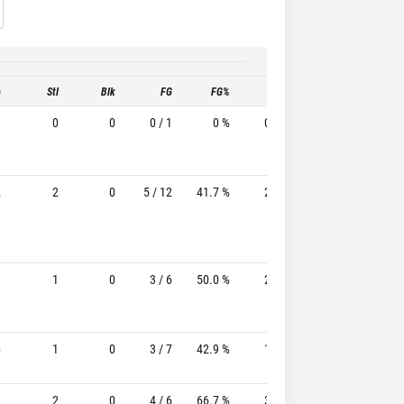
b
Stl
Blk
FG
FG%
3P
3P%
FT
1
0
0
0 / 1
0 %
0 / 0
-
0 / 0
2
2
0
5 / 12
41.7 %
2 / 8
25.0%
4 / 4
1
1
0
3 / 6
50.0 %
2 / 3
66.7%
2 / 4
6
1
0
3 / 7
42.9 %
1 / 2
50.0%
2 / 2
1
2
0
4 / 6
66.7 %
3 / 5
60.0%
2 / 2