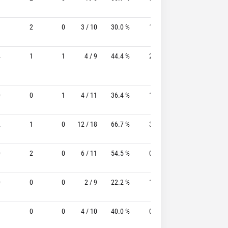
1
2
0
3 / 10
30.0 %
1 / 5
20.0%
2 / 3
4
1
1
4 / 9
44.4 %
2 / 5
40.0%
9 / 10
0
0
1
4 / 11
36.4 %
1 / 6
16.7%
2 / 2
2
1
0
12 / 18
66.7 %
3 / 4
75.0%
1 / 1
0
2
0
6 / 11
54.5 %
0 / 3
-
4 / 5
0
0
0
2 / 9
22.2 %
1 / 4
25.0%
3 / 3
3
0
0
4 / 10
40.0 %
0 / 1
-
4 / 5