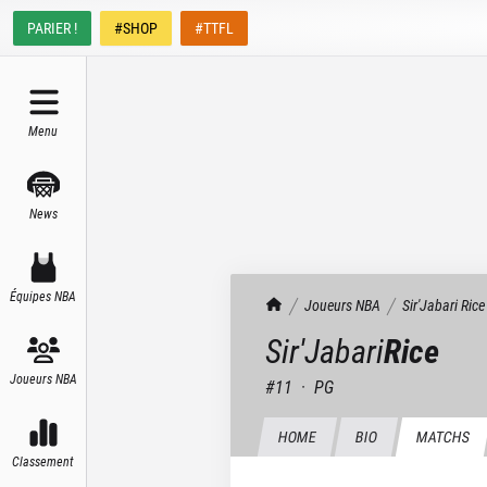
PARIER !
#SHOP
#TTFL
Menu
News
Équipes NBA
TrashTalk Actu NBA
Joueurs NBA
Sir'Jabari
Rice
Sir'Jabari
Rice
Joueurs NBA
#
11
·
PG
HOME
BIO
MATCHS
Classement