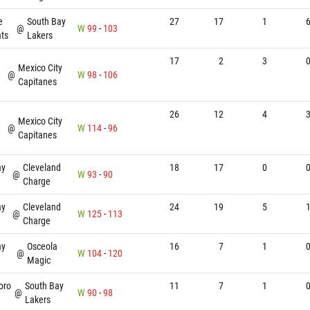
e
South Bay
27
17
1
@
W
99
-
103
ts
Lakers
17
2
3
Mexico City
@
W
98
-
106
Capitanes
26
12
4
Mexico City
@
W
114
-
96
Capitanes
ay
Cleveland
18
17
0
@
W
93
-
90
Charge
ay
Cleveland
24
19
5
@
W
125
-
113
Charge
ay
Osceola
16
7
1
@
W
104
-
120
Magic
oro
South Bay
11
7
1
@
W
90
-
98
Lakers