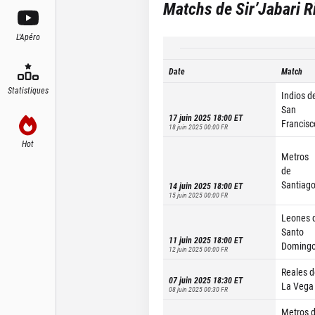
Matchs de
Sir’Jabari R
L'Apéro
Date
Match
Statistiques
Indios d
San
17 juin 2025 18:00
ET
Francisc
18 juin 2025 00:00
FR
Hot
Metros
de
Santiag
14 juin 2025 18:00
ET
15 juin 2025 00:00
FR
Leones 
Santo
11 juin 2025 18:00
ET
Doming
12 juin 2025 00:00
FR
Reales d
07 juin 2025 18:30
ET
La Vega
08 juin 2025 00:30
FR
Metros 