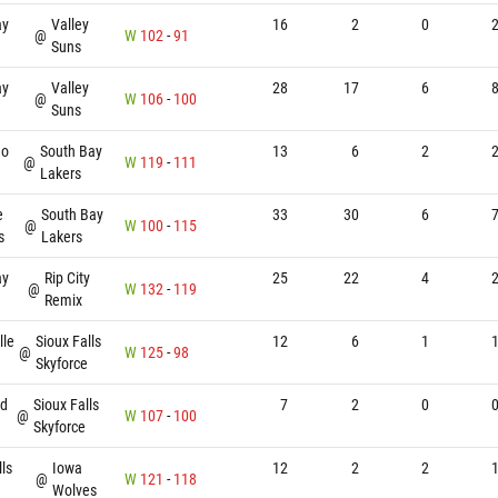
ay
Valley
16
2
0
@
W
102
-
91
Suns
ay
Valley
28
17
6
@
W
106
-
100
Suns
go
South Bay
13
6
2
@
W
119
-
111
Lakers
e
South Bay
33
30
6
@
W
100
-
115
s
Lakers
ay
Rip City
25
22
4
@
W
132
-
119
Remix
lle
Sioux Falls
12
6
1
@
W
125
-
98
Skyforce
nd
Sioux Falls
7
2
0
@
W
107
-
100
Skyforce
lls
Iowa
12
2
2
@
W
121
-
118
Wolves