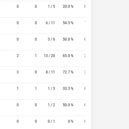
2
0
0
1 / 5
20.0 %
0 / 2
-
0 / 0
8
0
0
6 / 11
54.5 %
1 / 4
25.0%
3 / 4
2
0
0
3 / 6
50.0 %
0 / 1
-
0 / 1
7
2
1
13 / 20
65.0 %
2 / 5
40.0%
2 / 3
2
3
0
8 / 11
72.7 %
2 / 5
40.0%
3 / 4
1
1
1
1 / 3
33.3 %
0 / 1
-
2 / 2
0
0
0
1 / 2
50.0 %
0 / 0
-
0 / 0
1
0
0
0 / 1
0 %
0 / 0
-
1 / 1