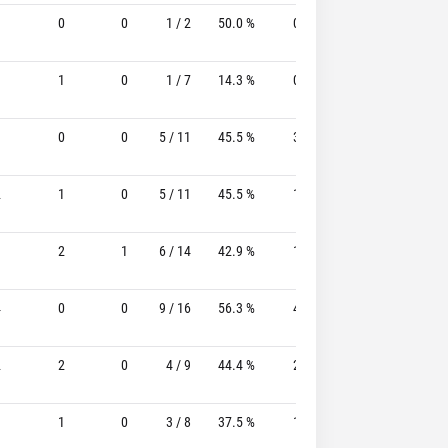
1
0
0
1 / 2
50.0 %
0 / 1
-
0 / 0
1
1
0
1 / 7
14.3 %
0 / 2
-
4 / 6
1
0
0
5 / 11
45.5 %
3 / 5
60.0%
1 / 1
2
1
0
5 / 11
45.5 %
1 / 2
50.0%
2 / 3
1
2
1
6 / 14
42.9 %
1 / 4
25.0%
2 / 2
4
0
0
9 / 16
56.3 %
4 / 6
66.7%
4 / 4
2
2
0
4 / 9
44.4 %
2 / 6
33.3%
1 / 1
1
1
0
3 / 8
37.5 %
1 / 3
33.3%
1 / 2