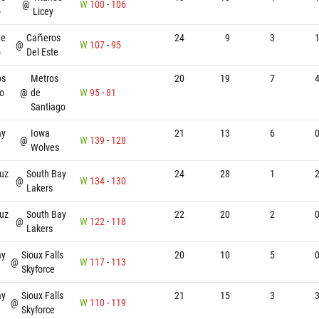
@
W
100
-
106
o
Licey
de
Cañeros
24
9
3
@
W
107
-
95
o
Del Este
os
Metros
20
19
7
o
@
de
W
95
-
81
Santiago
ay
Iowa
21
13
6
@
W
139
-
128
Wolves
uz
South Bay
24
28
1
@
W
134
-
130
Lakers
uz
South Bay
22
20
2
@
W
122
-
118
Lakers
ay
Sioux Falls
20
10
5
@
W
117
-
113
Skyforce
ay
Sioux Falls
21
15
3
@
W
110
-
119
Skyforce