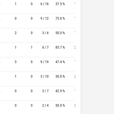
5
1
0
6 / 16
37.5 %
1 / 6
16.7%
1 / 1
2
0
0
9 / 12
75.0 %
1 / 4
25.0%
6 / 8
3
2
0
3 / 6
50.0 %
1 / 3
33.3%
2 / 3
3
1
1
6 / 7
85.7 %
2 / 3
66.7%
0 / 0
5
3
0
9 / 19
47.4 %
1 / 5
20.0%
2 / 3
0
1
0
3 / 10
30.0 %
2 / 6
33.3%
2 / 2
2
0
0
3 / 7
42.9 %
1 / 2
50.0%
1 / 1
3
0
0
2 / 4
50.0 %
2 / 2
100.0%
0 / 1