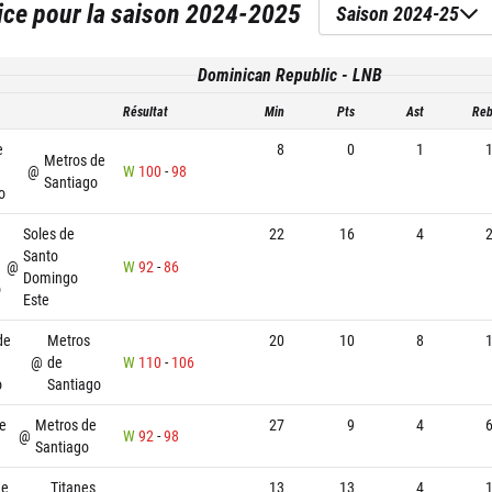
ice
pour la saison
2024-2025
Saison 2024-25
Dominican Republic - LNB
Résultat
Min
Pts
Ast
Re
e
8
0
1
Metros de
@
W
100
-
98
Santiago
o
Soles de
22
16
4
Santo
@
W
92
-
86
Domingo
o
Este
de
Metros
20
10
8
@
de
W
110
-
106
o
Santiago
e
Metros de
27
9
4
@
W
92
-
98
Santiago
de
Titanes
13
13
4