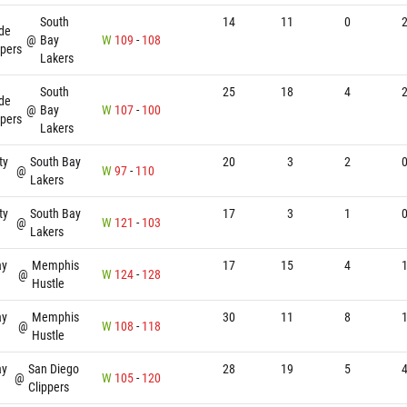
South
14
11
0
de
@
Bay
W
109
-
108
ipers
Lakers
South
25
18
4
de
@
Bay
W
107
-
100
ipers
Lakers
ty
South Bay
20
3
2
@
W
97
-
110
Lakers
ty
South Bay
17
3
1
@
W
121
-
103
Lakers
ay
Memphis
17
15
4
@
W
124
-
128
Hustle
ay
Memphis
30
11
8
@
W
108
-
118
Hustle
ay
San Diego
28
19
5
@
W
105
-
120
Clippers