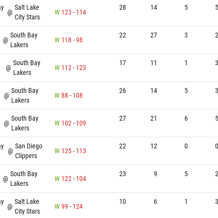
ay
Salt Lake
28
14
5
@
W
123
-
114
City Stars
South Bay
22
27
3
@
W
118
-
98
Lakers
South Bay
17
11
1
@
W
112
-
123
Lakers
South Bay
26
14
5
@
W
88
-
108
Lakers
South Bay
27
21
6
@
W
102
-
109
Lakers
ay
San Diego
22
12
0
@
W
125
-
113
Clippers
South Bay
23
9
5
@
W
122
-
104
Lakers
ay
Salt Lake
10
6
1
@
W
99
-
124
City Stars