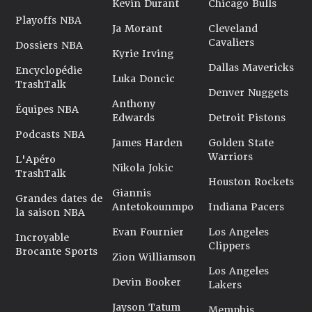
Kevin Durant
Chicago Bulls
Playoffs NBA
Ja Morant
Cleveland
Cavaliers
Dossiers NBA
Kyrie Irving
Dallas Mavericks
Encyclopédie
Luka Doncic
TrashTalk
Denver Nuggets
Anthony
Équipes NBA
Edwards
Detroit Pistons
Podcasts NBA
James Harden
Golden State
Warriors
L'Apéro
Nikola Jokic
TrashTalk
Houston Rockets
Giannis
Grandes dates de
Antetokounmpo
Indiana Pacers
la saison NBA
Evan Fournier
Los Angeles
Incroyable
Clippers
Brocante Sports
Zion Williamson
Los Angeles
Devin Booker
Lakers
Jayson Tatum
Memphis