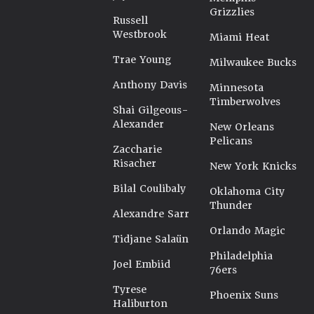
Grizzlies
Russell
Westbrook
Miami Heat
Trae Young
Milwaukee Bucks
Anthony Davis
Minnesota
Timberwolves
Shai Gilgeous-
Alexander
New Orleans
Pelicans
Zaccharie
Risacher
New York Knicks
Bilal Coulibaly
Oklahoma City
Thunder
Alexandre Sarr
Orlando Magic
Tidjane Salaün
Philadelphia
Joel Embiid
76ers
Tyrese
Phoenix Suns
Haliburton