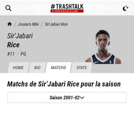
TrashTalk Actu NBA
Joueurs NBA
Sir'Jabari
Rice
Sir'Jabari
Rice
#
11
·
PG
HOME
BIO
MATCHS
STATS
Matchs de
Sir’Jabari Rice
pour la saison
Saison 2001-02