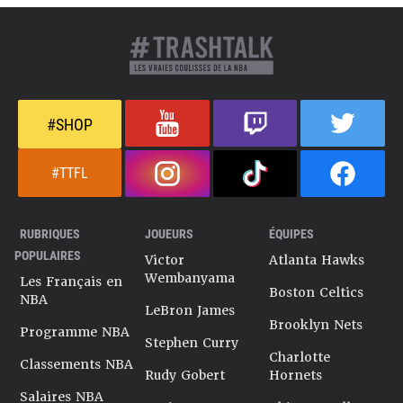
#SHOP
#TTFL
RUBRIQUES
JOUEURS
ÉQUIPES
POPULAIRES
Victor
Atlanta Hawks
Wembanyama
Les Français en
Boston Celtics
NBA
LeBron James
Brooklyn Nets
Programme NBA
Stephen Curry
Charlotte
Classements NBA
Rudy Gobert
Hornets
Salaires NBA