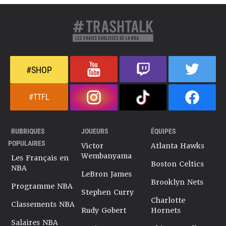
#SHOP
#TTFL
RUBRIQUES
JOUEURS
ÉQUIPES
POPULAIRES
Victor
Atlanta Hawks
Wembanyama
Les Français en
Boston Celtics
NBA
LeBron James
Brooklyn Nets
Programme NBA
Stephen Curry
Charlotte
Classements NBA
Rudy Gobert
Hornets
Salaires NBA