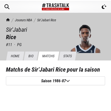
TrashTalk Actu NBA
Joueurs NBA
Sir'Jabari
Rice
Sir'Jabari
Rice
#
11
·
PG
HOME
BIO
MATCHS
STATS
Matchs de
Sir’Jabari Rice
pour la saison
Saison 1986-87