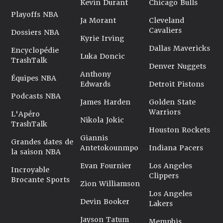
Kevin Durant
Chicago Bulls
Playoffs NBA
Ja Morant
Cleveland
Cavaliers
Dossiers NBA
Kyrie Irving
Dallas Mavericks
Encyclopédie
Luka Doncic
TrashTalk
Denver Nuggets
Anthony
Équipes NBA
Edwards
Detroit Pistons
Podcasts NBA
James Harden
Golden State
Warriors
L'Apéro
Nikola Jokic
TrashTalk
Houston Rockets
Giannis
Grandes dates de
Antetokounmpo
Indiana Pacers
la saison NBA
Evan Fournier
Los Angeles
Incroyable
Clippers
Brocante Sports
Zion Williamson
Los Angeles
Devin Booker
Lakers
Jayson Tatum
Memphis