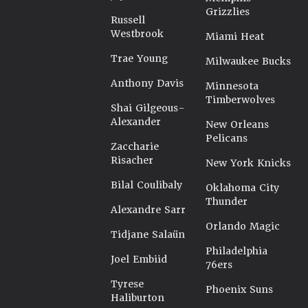
Grizzlies
Russell
Westbrook
Miami Heat
Trae Young
Milwaukee Bucks
Anthony Davis
Minnesota
Timberwolves
Shai Gilgeous-
Alexander
New Orleans
Pelicans
Zaccharie
Risacher
New York Knicks
Bilal Coulibaly
Oklahoma City
Thunder
Alexandre Sarr
Orlando Magic
Tidjane Salaün
Philadelphia
Joel Embiid
76ers
Tyrese
Phoenix Suns
Haliburton