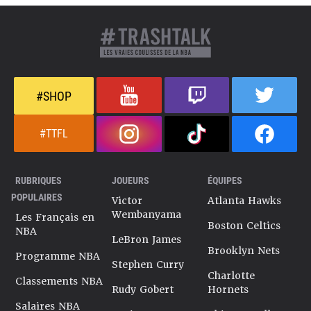
#SHOP
#TTFL
RUBRIQUES
JOUEURS
ÉQUIPES
POPULAIRES
Victor
Atlanta Hawks
Wembanyama
Les Français en
Boston Celtics
NBA
LeBron James
Brooklyn Nets
Programme NBA
Stephen Curry
Charlotte
Classements NBA
Rudy Gobert
Hornets
Salaires NBA