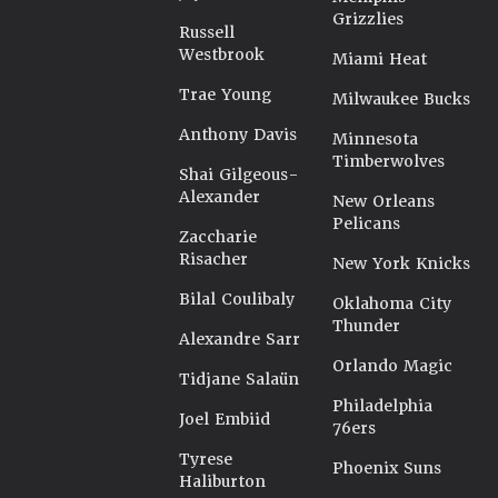
Grizzlies
Russell
Westbrook
Miami Heat
Trae Young
Milwaukee Bucks
Anthony Davis
Minnesota
Timberwolves
Shai Gilgeous-
Alexander
New Orleans
Pelicans
Zaccharie
Risacher
New York Knicks
Bilal Coulibaly
Oklahoma City
Thunder
Alexandre Sarr
Orlando Magic
Tidjane Salaün
Philadelphia
Joel Embiid
76ers
Tyrese
Phoenix Suns
Haliburton