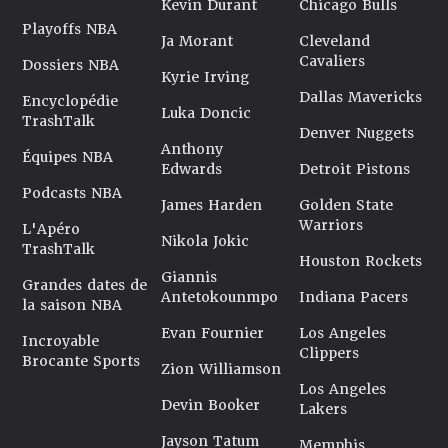
Kevin Durant
Chicago Bulls
Playoffs NBA
Ja Morant
Cleveland
Cavaliers
Dossiers NBA
Kyrie Irving
Dallas Mavericks
Encyclopédie
Luka Doncic
TrashTalk
Denver Nuggets
Anthony
Équipes NBA
Edwards
Detroit Pistons
Podcasts NBA
James Harden
Golden State
Warriors
L'Apéro
Nikola Jokic
TrashTalk
Houston Rockets
Giannis
Grandes dates de
Antetokounmpo
Indiana Pacers
la saison NBA
Evan Fournier
Los Angeles
Incroyable
Clippers
Brocante Sports
Zion Williamson
Los Angeles
Devin Booker
Lakers
Jayson Tatum
Memphis