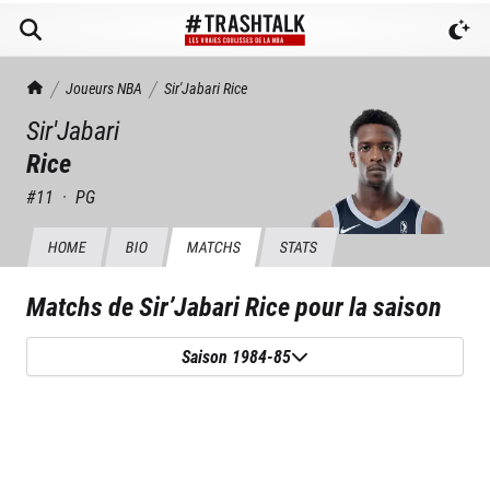
TrashTalk Actu NBA
Joueurs NBA
Sir'Jabari
Rice
Sir'Jabari
Rice
#
11
·
PG
HOME
BIO
MATCHS
STATS
Matchs de
Sir’Jabari Rice
pour la saison
Saison 1984-85