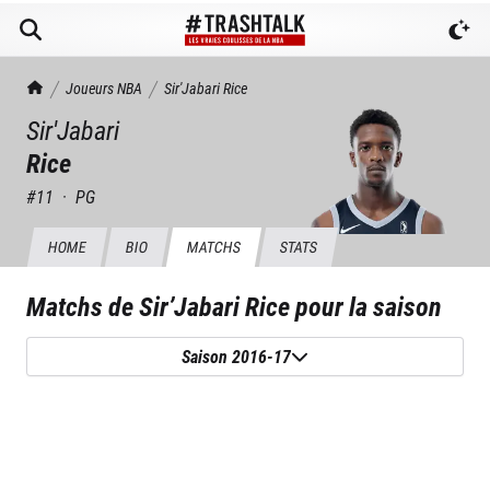
TrashTalk Actu NBA
Joueurs NBA
Sir'Jabari
Rice
Sir'Jabari
Rice
#
11
·
PG
HOME
BIO
MATCHS
STATS
Matchs de
Sir’Jabari Rice
pour la saison
Saison 2016-17