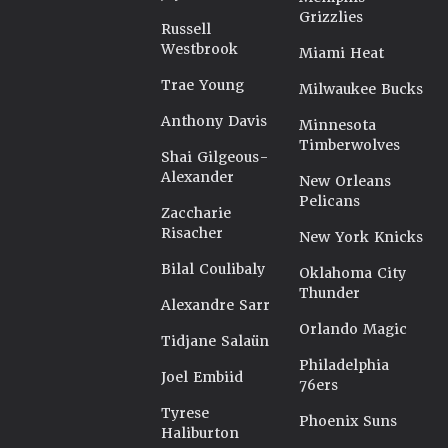
Grizzlies
Russell
Westbrook
Miami Heat
Trae Young
Milwaukee Bucks
Anthony Davis
Minnesota
Timberwolves
Shai Gilgeous-
Alexander
New Orleans
Pelicans
Zaccharie
Risacher
New York Knicks
Bilal Coulibaly
Oklahoma City
Thunder
Alexandre Sarr
Orlando Magic
Tidjane Salaün
Philadelphia
Joel Embiid
76ers
Tyrese
Phoenix Suns
Haliburton