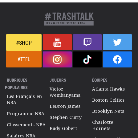
#SHOP
#TTFL
RUBRIQUES
JOUEURS
ÉQUIPES
POPULAIRES
Victor
Atlanta Hawks
Wembanyama
Les Français en
Boston Celtics
NBA
LeBron James
Brooklyn Nets
Programme NBA
Stephen Curry
Charlotte
Classements NBA
Rudy Gobert
Hornets
Salaires NBA