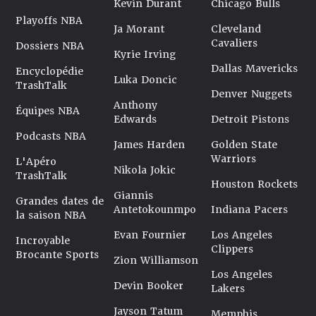
Kevin Durant
Chicago Bulls
Playoffs NBA
Ja Morant
Cleveland
Cavaliers
Dossiers NBA
Kyrie Irving
Dallas Mavericks
Encyclopédie
Luka Doncic
TrashTalk
Denver Nuggets
Anthony
Équipes NBA
Edwards
Detroit Pistons
Podcasts NBA
James Harden
Golden State
Warriors
L'Apéro
Nikola Jokic
TrashTalk
Houston Rockets
Giannis
Grandes dates de
Antetokounmpo
Indiana Pacers
la saison NBA
Evan Fournier
Los Angeles
Incroyable
Clippers
Brocante Sports
Zion Williamson
Los Angeles
Devin Booker
Lakers
Jayson Tatum
Memphis