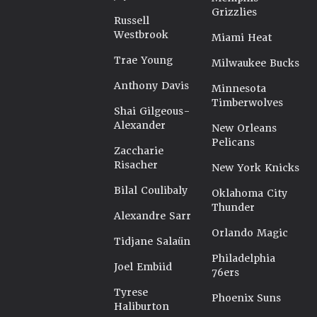
Grizzlies
Russell
Westbrook
Miami Heat
Trae Young
Milwaukee Bucks
Anthony Davis
Minnesota
Timberwolves
Shai Gilgeous-
Alexander
New Orleans
Pelicans
Zaccharie
Risacher
New York Knicks
Bilal Coulibaly
Oklahoma City
Thunder
Alexandre Sarr
Orlando Magic
Tidjane Salaün
Philadelphia
Joel Embiid
76ers
Tyrese
Phoenix Suns
Haliburton