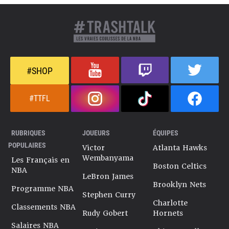
#SHOP
#TTFL
RUBRIQUES
JOUEURS
ÉQUIPES
POPULAIRES
Victor
Atlanta Hawks
Wembanyama
Les Français en
Boston Celtics
NBA
LeBron James
Brooklyn Nets
Programme NBA
Stephen Curry
Charlotte
Classements NBA
Rudy Gobert
Hornets
Salaires NBA