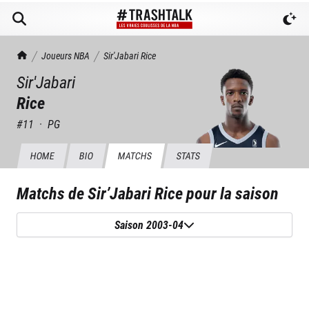
TrashTalk Actu NBA
Joueurs NBA
Sir'Jabari
Rice
Sir'Jabari
Rice
#
11
·
PG
HOME
BIO
MATCHS
STATS
Matchs de
Sir’Jabari Rice
pour la saison
Saison 2003-04