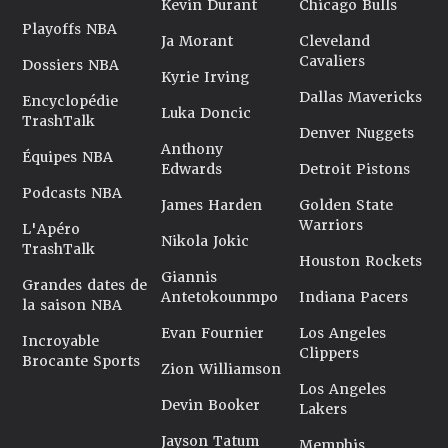
Kevin Durant
Chicago Bulls
Playoffs NBA
Ja Morant
Cleveland
Cavaliers
Dossiers NBA
Kyrie Irving
Dallas Mavericks
Encyclopédie
Luka Doncic
TrashTalk
Denver Nuggets
Anthony
Équipes NBA
Edwards
Detroit Pistons
Podcasts NBA
James Harden
Golden State
Warriors
L'Apéro
Nikola Jokic
TrashTalk
Houston Rockets
Giannis
Grandes dates de
Antetokounmpo
Indiana Pacers
la saison NBA
Evan Fournier
Los Angeles
Incroyable
Clippers
Brocante Sports
Zion Williamson
Los Angeles
Devin Booker
Lakers
Jayson Tatum
Memphis